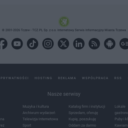
© 2001-2026 Tczew - TCZ.PL Sp. z o.o. Internetowy Serwis Informacyjny Miasta Tczewa
 PRYWATNOŚCI
HOSTING
REKLAMA
WSPÓŁPRACA
RSS
Nasze serwisy
Muzyka i kultura
Katalog firm i instytucji
Lokale
Archiwum wydarzeń
Sprzedam, oferuję
gastron
jna
Telewizja Internetowa
Kupię, poszukuję
Puby i k
rez
Sport
Oddam za darmo
Kawiarn