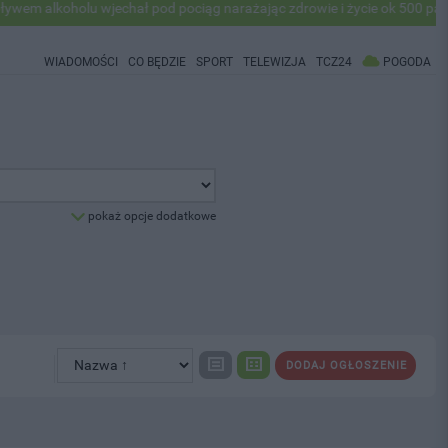
alkoholu wjechał pod pociąg narażając zdrowie i życie ok 500 pasażeró
WIADOMOŚCI
CO BĘDZIE
SPORT
TELEWIZJA
TCZ24
POGODA
pokaż opcje dodatkowe
DODAJ OGŁOSZENIE