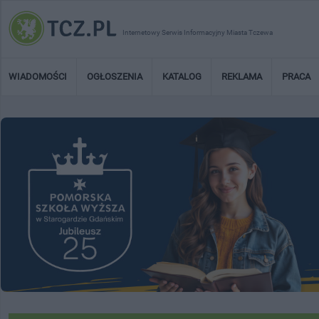
Internetowy Serwis Informacyjny Miasta Tczewa
WIADOMOŚCI
OGŁOSZENIA
KATALOG
REKLAMA
PRACA