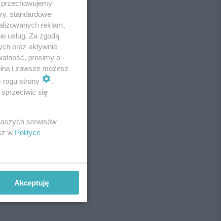
 i przechowujemy
ory, standardowe
alizowanych reklam,
ie usług. Za zgodą
ych oraz aktywnie
watność, prosimy o
wolna i zawsze możesz
m rogu strony
.
sprzeciwić się
 naszych serwisów
esz w
Polityce
Akceptuję