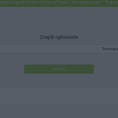
ogle Street View na ulicach Tczewa. Aktualizują mapy
Pod wpływem 
Znajdź ogłoszenie
SZUKAJ