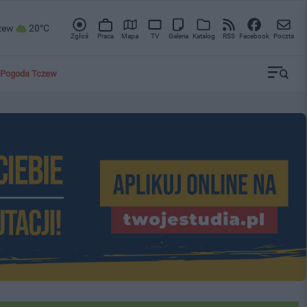
zew
20°C
Zgłoś
Praca
Mapa
TV
Galeria
Katalog
RSS
Facebook
Poczta
Pogoda Tczew