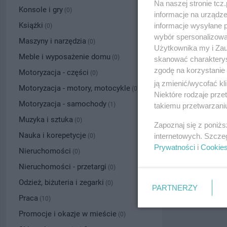
Na naszej stronie tc
Konsole i gry
(0)
informacje na urządze
Książki
informacje wysyłane 
(0)
wybór spersonalizowan
Maszyny i narzędzia
(0)
Użytkownika my i Zau
Meble i wyposażenie domu
(0)
skanować charakterys
zgodę na korzystanie 
Motoryzacja - części
(0)
ją zmienić/wycofać kl
Motoryzacja - motory, motocykle
(0)
Niektóre rodzaje prz
Motoryzacja - samochody
(1)
takiemu przetwarzaniu
Muzyka i sztuka
(0)
Zapoznaj się z poniż
Nauka i korepetycje
internetowych. Szcze
(0)
Prywatności
i
Cookie
Nieruchomości
(0)
Nieruchomości - przetargi
(0)
Odzież, biżuteria i zegarki
(0)
PARTNERZY
Praca
(10)
Promocje i okazje w mieście
(0)