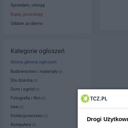
Sprzedam, oferuję
Kupię, poszukuję
Oddam za darmo
Kategorie ogłoszeń
Strona główna ogłoszeń
Budownictwo i materiały
(0)
Dla dziecka
(0)
Dom i ogród
(0)
Fotografia i film
(0)
Inne
(0)
Kolekcjonerstwo
(0)
Drogi Użytkow
Komputery
(0)