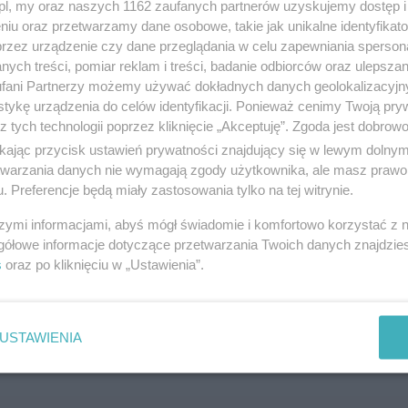
z.pl, my oraz naszych 1162 zaufanych partnerów uzyskujemy dostęp
niu oraz przetwarzamy dane osobowe, takie jak unikalne identyfikat
przez urządzenie czy dane przeglądania w celu zapewniania sperson
ych treści, pomiar reklam i treści, badanie odbiorców oraz ulepszan
fani Partnerzy możemy używać dokładnych danych geolokalizacyjn
tykę urządzenia do celów identyfikacji. Ponieważ cenimy Twoją pry
z tych technologii poprzez kliknięcie „Akceptuję”. Zgoda jest dobro
ikając przycisk ustawień prywatności znajdujący się w lewym dolny
etwarzania danych nie wymagają zgody użytkownika, ale masz prawo 
. Preferencje będą miały zastosowania tylko na tej witrynie.
szymi informacjami, abyś mógł świadomie i komfortowo korzystać z
gółowe informacje dotyczące przetwarzania Twoich danych znajdzi
s
oraz po kliknięciu w „Ustawienia”.
USTAWIENIA