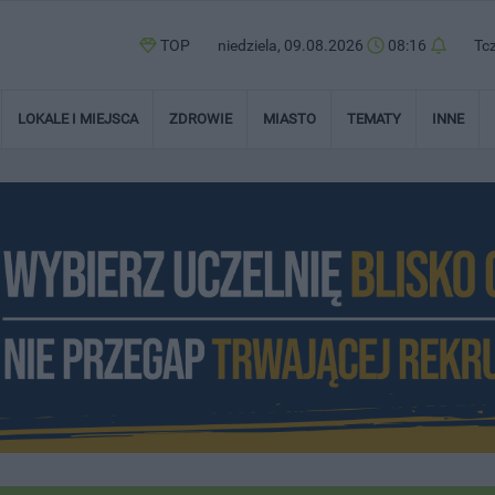
TOP
niedziela, 09.08.2026
08:16
Tc
LOKALE I MIEJSCA
ZDROWIE
MIASTO
TEMATY
INNE