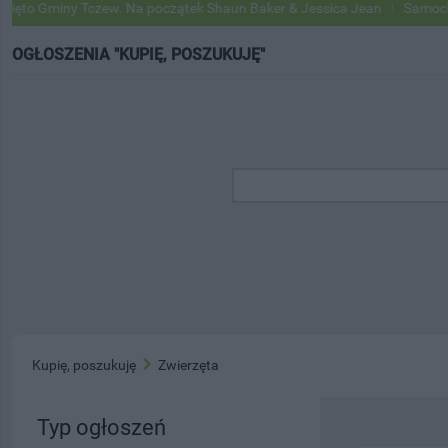
 Gminy Tczew. Na początek Shaun Baker & Jessica Jean
Samochody Go
OGŁOSZENIA "KUPIĘ, POSZUKUJĘ"
Kupię, poszukuję
Zwierzęta
Typ ogłoszeń