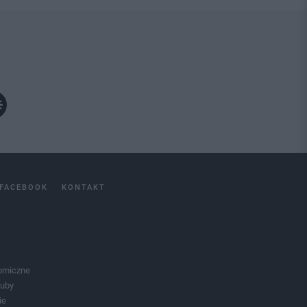
FACEBOOK
KONTAKT
omiczne
luby
ie