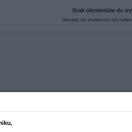
Brak elementów do wy
Niczego nie znaleziono lub żaden w
niku,