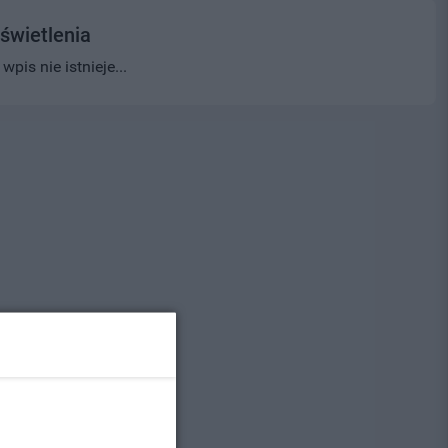
świetlenia
pis nie istnieje...