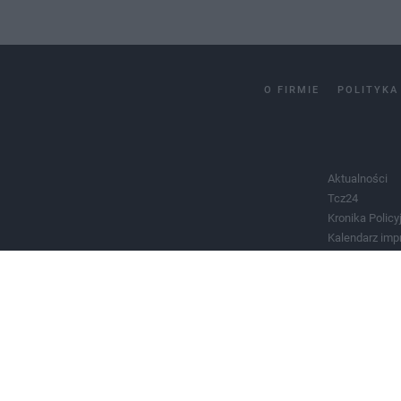
O FIRMIE
POLITYKA
Aktualności
Tcz24
Kronika Policy
Kalendarz imp
Salony urody 
Historia miast
Władze miast