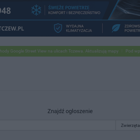
gle Street View na ulicach Tczewa. Aktualizują mapy
Pod wpływem a
Znajdź ogłoszenie