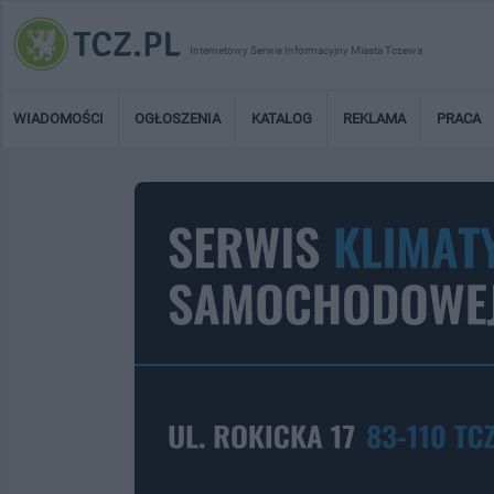
Internetowy Serwis Informacyjny Miasta Tczewa
WIADOMOŚCI
OGŁOSZENIA
KATALOG
REKLAMA
PRACA