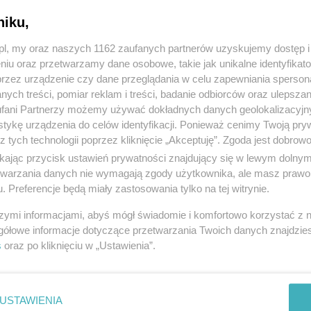
niku,
z.pl, my oraz naszych 1162 zaufanych partnerów uzyskujemy dostęp
niu oraz przetwarzamy dane osobowe, takie jak unikalne identyfikat
przez urządzenie czy dane przeglądania w celu zapewniania sperson
ych treści, pomiar reklam i treści, badanie odbiorców oraz ulepszan
fani Partnerzy możemy używać dokładnych danych geolokalizacyjn
tykę urządzenia do celów identyfikacji. Ponieważ cenimy Twoją pry
z tych technologii poprzez kliknięcie „Akceptuję”. Zgoda jest dobro
ikając przycisk ustawień prywatności znajdujący się w lewym dolny
etwarzania danych nie wymagają zgody użytkownika, ale masz prawo 
. Preferencje będą miały zastosowania tylko na tej witrynie.
szymi informacjami, abyś mógł świadomie i komfortowo korzystać z
gółowe informacje dotyczące przetwarzania Twoich danych znajdzi
s
oraz po kliknięciu w „Ustawienia”.
USTAWIENIA