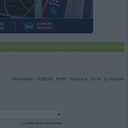
lkoholu wjechał pod pociąg narażając zdrowie i życie ok 500 pasażerów
WIADOMOŚCI
CO BĘDZIE
SPORT
TELEWIZJA
TCZ24
POGODA
pokaż opcje dodatkowe