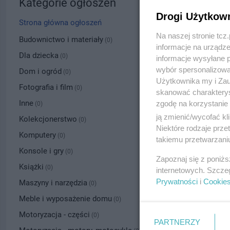
Kategorie ogłoszeń
Drogi Użytkow
Strona główna ogłoszeń
Na naszej stronie tc
Budownictwo i materiały
(0)
informacje na urządze
Dla dziecka
(0)
informacje wysyłane 
wybór spersonalizowan
Dom i ogród
(0)
Użytkownika my i Zau
Fotografia i film
(0)
skanować charakterys
Inne
zgodę na korzystanie 
(0)
ją zmienić/wycofać kl
Kolekcjonerstwo
(0)
Niektóre rodzaje prz
Komputery
(0)
takiemu przetwarzaniu
Konsole i gry
(0)
Zapoznaj się z poniż
Książki
(0)
internetowych. Szcze
Prywatności
i
Cookie
Maszyny i narzędzia
(0)
Meble i wyposażenie domu
(0)
Motoryzacja - części
(0)
PARTNERZY