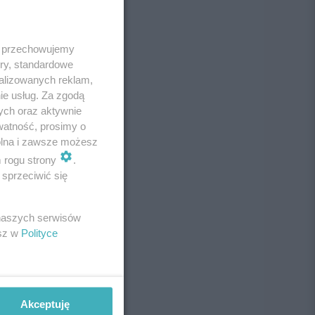
 i przechowujemy
ory, standardowe
alizowanych reklam,
ie usług. Za zgodą
ych oraz aktywnie
watność, prosimy o
wolna i zawsze możesz
m rogu strony
.
sprzeciwić się
 naszych serwisów
esz w
Polityce
Akceptuję