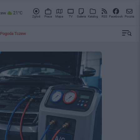
zew
21°C
Zgłoś
Praca
Mapa
TV
Galeria
Katalog
RSS
Facebook
Poczta
Pogoda Tczew