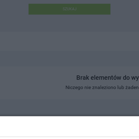
SZUKAJ
Brak elementów do wy
Niczego nie znaleziono lub żaden w