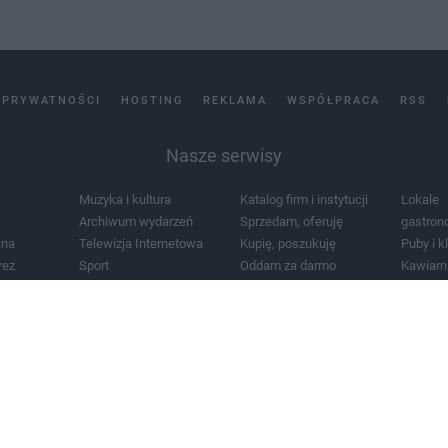
 PRYWATNOŚCI
HOSTING
REKLAMA
WSPÓŁPRACA
RSS
Nasze serwisy
Muzyka i kultura
Katalog firm i instytucji
Lokale
Archiwum wydarzeń
Sprzedam, oferuję
gastron
jna
Telewizja Internetowa
Kupię, poszukuję
Puby i k
rez
Sport
Oddam za darmo
Kawiarn
i masażu
Żłobki i przedszkola
Lekarze i szpitale
Noclegi
a
Zdjęcia miasta
Schody
Apteki
a
Zabytki
Kościoły
Mapa m
Pogoda
Zainstaluj aplikację Tcz.pl w Google Play:
Android