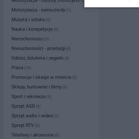
Motoryzacja - motory, motocykle
(0)
Motoryzacja - samochody
(1)
Muzyka i sztuka
(0)
Nauka i korepetycje
(0)
Nieruchomości
(0)
Nieruchomości - przetargi
(0)
Odzież, biżuteria i zegarki
(0)
Praca
(10)
Promocje i okazje w mieście
(0)
Sklepy, hurtownie i firmy
(0)
Sport i rekreacja
(0)
Sprzęt AGD
(0)
Sprzęt audio i wideo
(1)
Sprzęt RTV
(0)
Telefony i akcesoria
(0)