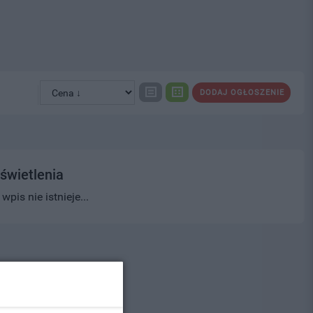
DODAJ OGŁOSZENIE
świetlenia
pis nie istnieje...