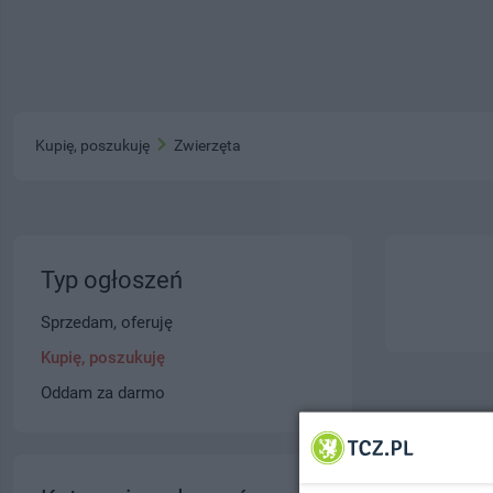
Kupię, poszukuję
Zwierzęta
Typ ogłoszeń
Sprzedam, oferuję
Kupię, poszukuję
Oddam za darmo