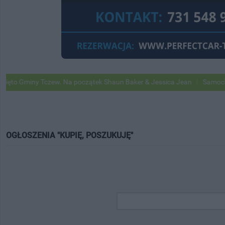
Gminy Tczew. Na początek Shaun Baker & Jessica Jean
Samochody Goo
OGŁOSZENIA "KUPIĘ, POSZUKUJĘ"