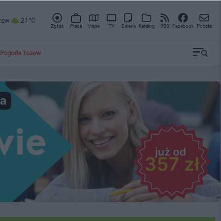
zew
21°C
Zgłoś
Praca
Mapa
TV
Galeria
Katalog
RSS
Facebook
Poczta
Pogoda Tczew