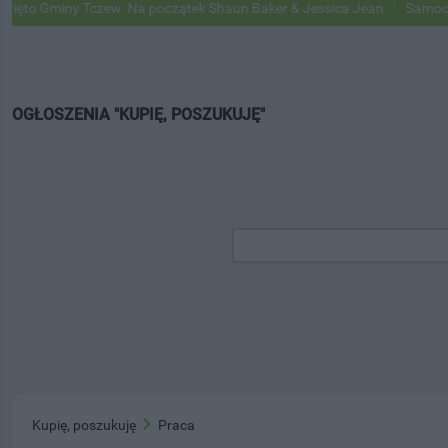
miny Tczew. Na początek Shaun Baker & Jessica Jean
Samochody Goog
OGŁOSZENIA "KUPIĘ, POSZUKUJĘ"
Kupię, poszukuję
Praca