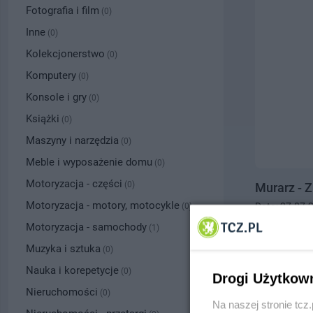
Fotografia i film
(0)
Inne
(0)
Kolekcjonerstwo
(0)
Komputery
(0)
Konsole i gry
(0)
Książki
(0)
Maszyny i narzędzia
(0)
Meble i wyposażenie domu
(0)
Motoryzacja - części
(0)
Murarz - Z
Motoryzacja - motory, motocykle
Data: 27.07.
(0)
Tczew, tel.
50
Motoryzacja - samochody
(1)
10.00 zł
Muzyka i sztuka
(0)
Nauka i korepetycje
(0)
Drogi Użytkow
Nieruchomości
(0)
Na naszej stronie tc