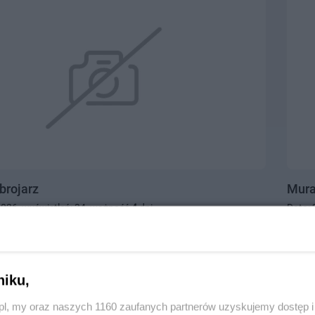
brojarz
Mura
2026, wyświetleń: 34, ważność
4
dni
Data: 
0395500
, kategoria:
Praca
Tczew,
10.0
niku,
z.pl, my oraz naszych 1160 zaufanych partnerów uzyskujemy dostęp