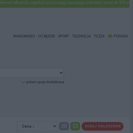
koholu wjechał pod pociąg narażając zdrowie i życie ok 500 pasażerów
WIADOMOŚCI
CO BĘDZIE
SPORT
TELEWIZJA
TCZ24
POGODA
pokaż opcje dodatkowe
DODAJ OGŁOSZENIE