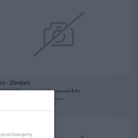
rz - Zbrojarz
27.07.2026, wyświetleń: 32, ważność
4
dni
 tel.
500395500
, kategoria:
Praca
0 zł
 i przechowujemy