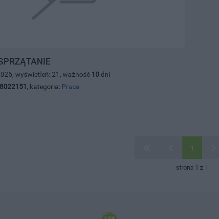
SPRZĄTANIE
2026, wyświetleń: 21, ważność
10
dni
8022151
, kategoria:
Praca
1
strona 1 z
1