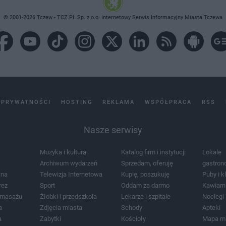
© 2001-2026 Tczew - TCZ.PL Sp. z o.o. Internetowy Serwis Informacyjny Miasta Tczewa
 PRYWATNOŚCI
HOSTING
REKLAMA
WSPÓŁPRACA
RSS
Nasze serwisy
Muzyka i kultura
Katalog firm i instytucji
Lokale
Archiwum wydarzeń
Sprzedam, oferuję
gastron
jna
Telewizja Internetowa
Kupię, poszukuję
Puby i k
rez
Sport
Oddam za darmo
Kawiarn
i masażu
Żłobki i przedszkola
Lekarze i szpitale
Noclegi
a
Zdjęcia miasta
Schody
Apteki
a
Zabytki
Kościoły
Mapa m