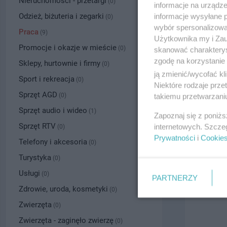
Nieruchomości - przetargi
(0)
informacje na urządze
Odzież, biżuteria i zegarki
informacje wysyłane 
(0)
wybór spersonalizowan
Praca
(9)
Użytkownika my i Zau
Promocje i okazje w mieście
(0)
skanować charakterys
zgodę na korzystanie 
Sklepy, hurtownie i firmy
(0)
ją zmienić/wycofać kl
Sport i rekreacja
(0)
Niektóre rodzaje prz
Sprzęt AGD
(0)
takiemu przetwarzaniu
Sprzęt audio i wideo
Murarz - Z
(1)
Zapoznaj się z poniż
Data: 27.07.
Sprzęt RTV
internetowych. Szcze
(0)
Prywatności
i
Cookie
Tczew, tel.
50
Telefony i akcesoria
(0)
10.00 zł
Turystyka
(0)
Usługi
(0)
PARTNERZY
Zdrowie, uroda, kosmetyki
(0)
Zwierzęta
(0)
Zwierzęta - zaginęło zwierzę
(0)