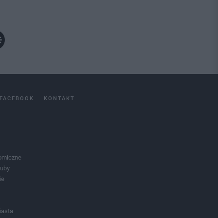
FACEBOOK
KONTAKT
omiczne
luby
ie
iasta