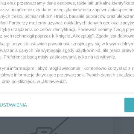
niu oraz przetwarzamy dane osobowe, takie jak unikalne identyfikat
przez urządzenie czy dane przeglądania w celu zapewniania sperson
ych treści, pomiar reklam i treści, badanie odbiorców oraz ulepszan
fani Partnerzy możemy używać dokładnych danych geolokalizacyjn
tykę urządzenia do celów identyfikacji. Ponieważ cenimy Twoją pry
z tych technologii poprzez kliknięcie „Akceptuję”. Zgoda jest dobro
ikając przycisk ustawień prywatności znajdujący się w lewym dolny
etwarzania danych nie wymagają zgody użytkownika, ale masz prawo 
. Preferencje będą miały zastosowania tylko na tej witrynie.
brojarz
Mura
szymi informacjami, abyś mógł świadomie i komfortowo korzystać z
2026, wyświetleń: 37, ważność
4
dni
Data: 
gółowe informacje dotyczące przetwarzania Twoich danych znajdzi
s
oraz po kliknięciu w „Ustawienia”.
0395500
, kategoria:
Praca
Tczew,
10.0
USTAWIENIA