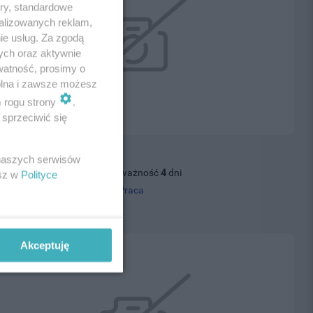
ory, standardowe
alizowanych reklam,
ie usług. Za zgodą
ych oraz aktywnie
watność, prosimy o
wolna i zawsze możesz
m rogu strony
.
sprzeciwić się
rz - Zbrojarz
 naszych serwisów
27.07.2026, wyświetleń: 38, ważność
4
dni
esz w
Polityce
 tel.
500395500
, kategoria:
Praca
0 zł
Akceptuję