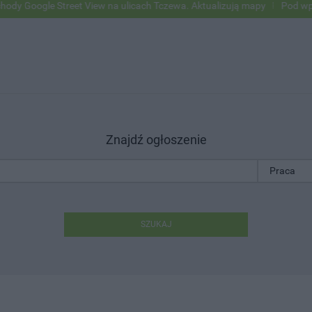
le Street View na ulicach Tczewa. Aktualizują mapy
Pod wpływem al
Znajdź ogłoszenie
SZUKAJ