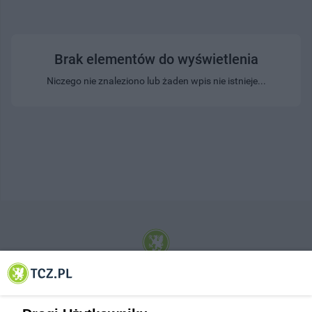
Brak elementów do wyświetlenia
Niczego nie znaleziono lub żaden wpis nie istnieje...
© 2001-2026 Tczew - TCZ.PL Sp. z o.o. Internetowy Serwis Informacyjny Miasta
Tczewa