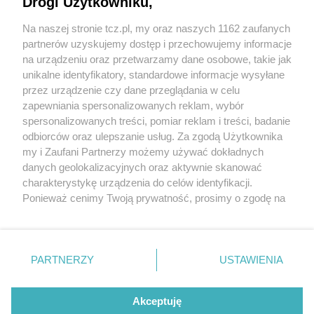
Drogi Użytkowniku,
Na naszej stronie tcz.pl, my oraz naszych 1162 zaufanych
partnerów uzyskujemy dostęp i przechowujemy informacje
na urządzeniu oraz przetwarzamy dane osobowe, takie jak
unikalne identyfikatory, standardowe informacje wysyłane
przez urządzenie czy dane przeglądania w celu
zapewniania spersonalizowanych reklam, wybór
O FIRMIE
POLITYKA PRYWATNOŚCI
HOSTING
spersonalizowanych treści, pomiar reklam i treści, badanie
REKLAMA
WSPÓŁPRACA
RSS
FACEBOOK
KONTAKT
odbiorców oraz ulepszanie usług. Za zgodą Użytkownika
my i Zaufani Partnerzy możemy używać dokładnych
Nasze serwisy
danych geolokalizacyjnych oraz aktywnie skanować
charakterystykę urządzenia do celów identyfikacji.
Aktualności
Muzyka i kultura
Ponieważ cenimy Twoją prywatność, prosimy o zgodę na
Tcz24
Archiwum wydarzeń
korzystanie z tych technologii poprzez kliknięcie
Kronika Policyjna
Telewizja Internetowa
„Akceptuję”. Zgoda jest dobrowolna i zawsze możesz ją
Kalendarz imprez
Sport
zmienić/wycofać klikając przycisk ustawień prywatności
Salony urody i masażu
Żłobki i przedszkola
PARTNERZY
USTAWIENIA
Historia miasta
Zdjęcia miasta
znajdujący się w lewym dolnym rogu strony
. Niektóre
Władze miasta
Zabytki
rodzaje przetwarzania danych nie wymagają zgody
użytkownika, ale masz prawo sprzeciwić się takiemu
Akceptuję
przetwarzaniu. Preferencje będą miały zastosowania tylko