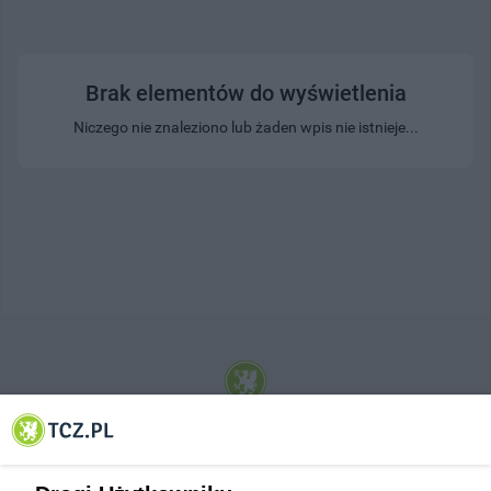
Brak elementów do wyświetlenia
Niczego nie znaleziono lub żaden wpis nie istnieje...
© 2001-2026 Tczew - TCZ.PL Sp. z o.o. Internetowy Serwis Informacyjny Miasta
Tczewa