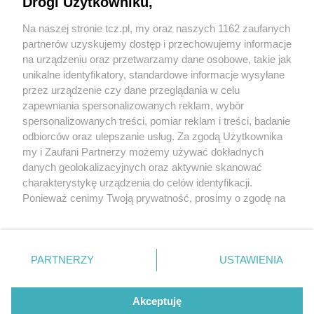
Drogi Użytkowniku,
Na naszej stronie tcz.pl, my oraz naszych 1162 zaufanych
partnerów uzyskujemy dostęp i przechowujemy informacje
na urządzeniu oraz przetwarzamy dane osobowe, takie jak
unikalne identyfikatory, standardowe informacje wysyłane
przez urządzenie czy dane przeglądania w celu
zapewniania spersonalizowanych reklam, wybór
O FIRMIE
POLITYKA PRYWATNOŚCI
HOSTING
spersonalizowanych treści, pomiar reklam i treści, badanie
REKLAMA
WSPÓŁPRACA
RSS
FACEBOOK
KONTAKT
odbiorców oraz ulepszanie usług. Za zgodą Użytkownika
my i Zaufani Partnerzy możemy używać dokładnych
Nasze serwisy
danych geolokalizacyjnych oraz aktywnie skanować
charakterystykę urządzenia do celów identyfikacji.
Aktualności
Muzyka i kultura
Ponieważ cenimy Twoją prywatność, prosimy o zgodę na
Tcz24
Archiwum wydarzeń
korzystanie z tych technologii poprzez kliknięcie
Kronika Policyjna
Telewizja Internetowa
„Akceptuję”. Zgoda jest dobrowolna i zawsze możesz ją
Kalendarz imprez
Sport
zmienić/wycofać klikając przycisk ustawień prywatności
Salony urody i masażu
Żłobki i przedszkola
PARTNERZY
USTAWIENIA
Historia miasta
Zdjęcia miasta
znajdujący się w lewym dolnym rogu strony
. Niektóre
Władze miasta
Zabytki
rodzaje przetwarzania danych nie wymagają zgody
użytkownika, ale masz prawo sprzeciwić się takiemu
Akceptuję
przetwarzaniu. Preferencje będą miały zastosowania tylko