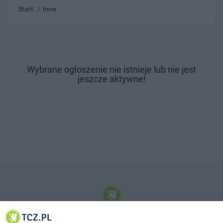
Start
Inne
Wybrane ogłoszenie nie istnieje lub nie jest
jeszcze aktywne!
© 2001-2026 Tczew - TCZ.PL Sp. z o.o. Internetowy Serwis Informacyjny Miasta
Tczewa