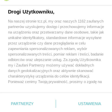
Drogi Użytkowniku,
Na naszej stronie tcz.pl, my oraz naszych 1162 zaufanych
partnerów uzyskujemy dostęp i przechowujemy informacje
na urządzeniu oraz przetwarzamy dane osobowe, takie jak
unikalne identyfikatory, standardowe informacje wysyłane
przez urządzenie czy dane przeglądania w celu
zapewniania spersonalizowanych reklam, wybór
O FIRMIE
POLITYKA PRYWATNOŚCI
HOSTING
spersonalizowanych treści, pomiar reklam i treści, badanie
REKLAMA
WSPÓŁPRACA
RSS
FACEBOOK
KONTAKT
odbiorców oraz ulepszanie usług. Za zgodą Użytkownika
my i Zaufani Partnerzy możemy używać dokładnych
Nasze serwisy
danych geolokalizacyjnych oraz aktywnie skanować
charakterystykę urządzenia do celów identyfikacji.
Aktualności
Muzyka i kultura
Ponieważ cenimy Twoją prywatność, prosimy o zgodę na
Tcz24
Archiwum wydarzeń
korzystanie z tych technologii poprzez kliknięcie
Kronika Policyjna
Telewizja Internetowa
„Akceptuję”. Zgoda jest dobrowolna i zawsze możesz ją
Kalendarz imprez
Sport
zmienić/wycofać klikając przycisk ustawień prywatności
Salony urody i masażu
Żłobki i przedszkola
PARTNERZY
USTAWIENIA
Historia miasta
Zdjęcia miasta
znajdujący się w lewym dolnym rogu strony
. Niektóre
Władze miasta
Zabytki
rodzaje przetwarzania danych nie wymagają zgody