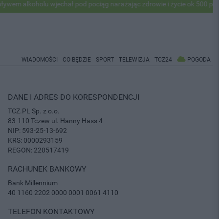
m alkoholu wjechał pod pociąg narażając zdrowie i życie ok 500 pasaż
WIADOMOŚCI
CO BĘDZIE
SPORT
TELEWIZJA
TCZ24
POGODA
DANE I ADRES DO KORESPONDENCJI
TCZ.PL Sp. z o.o.
83-110 Tczew ul. Hanny Hass 4
NIP: 593-25-13-692
KRS: 0000293159
REGON: 220517419
RACHUNEK BANKOWY
Bank Millennium
40 1160 2202 0000 0001 0061 4110
TELEFON KONTAKTOWY