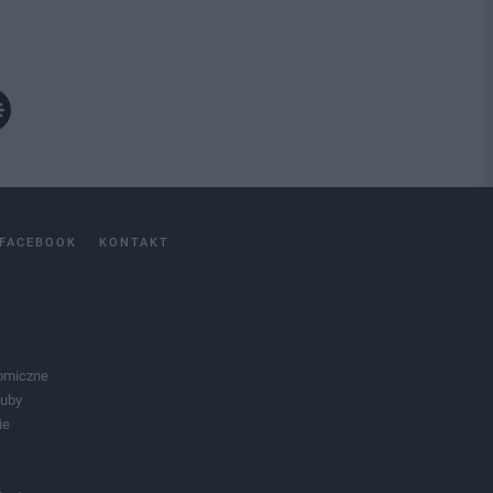
FACEBOOK
KONTAKT
omiczne
luby
ie