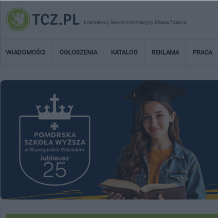
Internetowy Serwis Informacyjny Miasta Tczewa
WIADOMOŚCI
OGŁOSZENIA
KATALOG
REKLAMA
PRACA