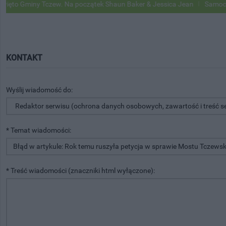
to Gminy Tczew. Na początek Shaun Baker & Jessica Jean
Samochody 
KONTAKT
Wyślij wiadomość do:
* Temat wiadomości:
* Treść wiadomości (znaczniki html wyłączone):