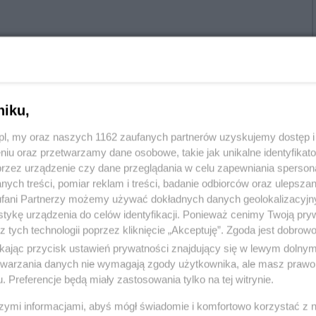
niku,
Twój numer telefonu:
z.pl, my oraz naszych 1162 zaufanych partnerów uzyskujemy dostęp
niu oraz przetwarzamy dane osobowe, takie jak unikalne identyfikat
przez urządzenie czy dane przeglądania w celu zapewniania sperson
ych treści, pomiar reklam i treści, badanie odbiorców oraz ulepszan
fani Partnerzy możemy używać dokładnych danych geolokalizacyjn
żdy. Dozwolone formaty plików to: jpg, jpeg, pdf
tykę urządzenia do celów identyfikacji. Ponieważ cenimy Twoją pry
z tych technologii poprzez kliknięcie „Akceptuję”. Zgoda jest dobro
ikając przycisk ustawień prywatności znajdujący się w lewym dolny
etwarzania danych nie wymagają zgody użytkownika, ale masz prawo 
. Preferencje będą miały zastosowania tylko na tej witrynie.
puść pliki tutaj
szymi informacjami, abyś mógł świadomie i komfortowo korzystać z