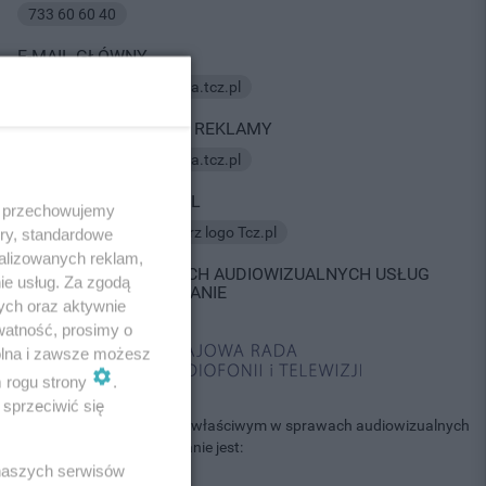
733 60 60 40
E-MAIL GŁÓWNY
E-mail:
kontakt@redakcja.tcz.pl
KONTAKT W SPRAWIE REKLAMY
E-mail:
kontakt@redakcja.tcz.pl
LOGO SERWISU TCZ.PL
 i przechowujemy
Do pobrania tutaj:
pobierz logo Tcz.pl
ory, standardowe
alizowanych reklam,
KONTAKT W SPRAWACH AUDIOWIZUALNYCH USŁUG
ie usług. Za zgodą
MEDIALNYCH NA ŻĄDANIE
ych oraz aktywnie
watność, prosimy o
wolna i zawsze możesz
m rogu strony
.
sprzeciwić się
Informujemy, że organem właściwym w sprawach audiowizualnych
usług medialnych na żądanie jest:
 naszych serwisów