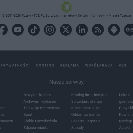
© 2001-2026 Tczew - TCZ.PL Sp. z o.o. Internetowy Serwis Informacyjny Miasta Tczewa
 PRYWATNOŚCI
HOSTING
REKLAMA
WSPÓŁPRACA
RSS
Nasze serwisy
Muzyka i kultura
Katalog firm i instytucji
Lokale
Archiwum wydarzeń
Sprzedam, oferuję
gastron
jna
Telewizja Internetowa
Kupię, poszukuję
Puby i k
rez
Sport
Oddam za darmo
Kawiarn
i masażu
Żłobki i przedszkola
Lekarze i szpitale
Noclegi
a
Zdjęcia miasta
Schody
Apteki