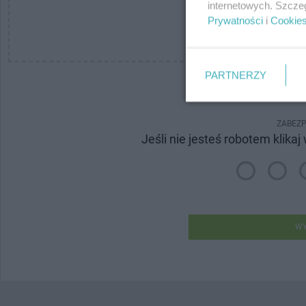
internetowych. Szcze
Prywatności
i
Cookie
PRZEGLĄ
PARTNERZY
* pola
ZABEZP
Jeśli nie jesteś robotem klikaj
WY