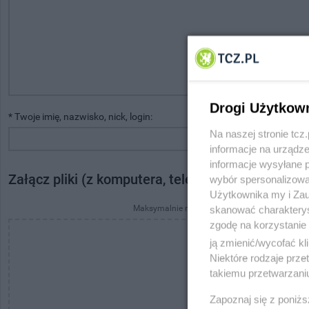
Drogi Użytkow
* Twoje imię, nazwisko, nick, login:
* Twój adres e-mail:
Na naszej stronie tc
informacje na urządze
informacje wysyłane 
Załącz pliki (z komputera, telefonu, tabletu)
wybór spersonalizowan
Użytkownika my i Zau
Maksymalnie możesz przesłać 3 pliki po 7 MB ka
skanować charakterys
zgodę na korzystanie 
ją zmienić/wycofać kl
Niektóre rodzaje prz
takiemu przetwarzaniu
Przeciągnij i u
Zapoznaj się z poniż