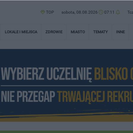
TOP
sobota, 08.08.2026
07:11
Tc
LOKALE I MIEJSCA
ZDROWIE
MIASTO
TEMATY
INNE