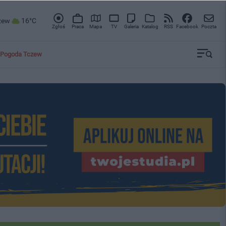
zew
16°C
Zgłoś
Praca
Mapa
TV
Galeria
Katalog
RSS
Facebook
Poczta
Pogoda Tczew