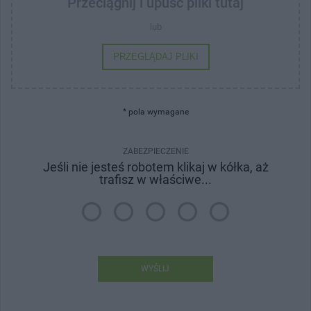
Przeciągnij i upuść pliki tutaj
lub
PRZEGLĄDAJ PLIKI
* pola wymagane
ZABEZPIECZENIE
Jeśli nie jesteś robotem klikaj w kółka, aż
trafisz w właściwe...
WYŚLIJ