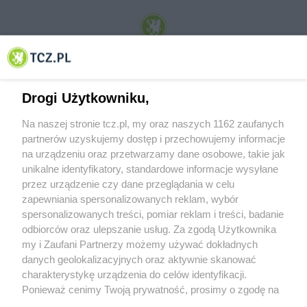
© 2001-2026 Tczew - TCZ.PL Sp. z o.o. Internetowy Serwis Informacyjny Miasta
Tczewa
Drogi Użytkowniku,
Na naszej stronie tcz.pl, my oraz naszych 1162 zaufanych
partnerów uzyskujemy dostęp i przechowujemy informacje
na urządzeniu oraz przetwarzamy dane osobowe, takie jak
unikalne identyfikatory, standardowe informacje wysyłane
przez urządzenie czy dane przeglądania w celu
zapewniania spersonalizowanych reklam, wybór
O FIRMIE
POLITYKA PRYWATNOŚCI
HOSTING
spersonalizowanych treści, pomiar reklam i treści, badanie
REKLAMA
WSPÓŁPRACA
RSS
FACEBOOK
KONTAKT
odbiorców oraz ulepszanie usług. Za zgodą Użytkownika
my i Zaufani Partnerzy możemy używać dokładnych
Nasze serwisy
danych geolokalizacyjnych oraz aktywnie skanować
charakterystykę urządzenia do celów identyfikacji.
Aktualności
Muzyka i kultura
Ponieważ cenimy Twoją prywatność, prosimy o zgodę na
Tcz24
Archiwum wydarzeń
korzystanie z tych technologii poprzez kliknięcie