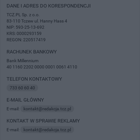
DANE I ADRES DO KORESPONDENCJI
TCZ.PL Sp. z o.o.
83-110 Tczew ul. Hanny Hass 4
NIP: 593-25-13-692
KRS: 0000293159
REGON: 220517419
RACHUNEK BANKOWY
Bank Millennium
40 1160 2202 0000 0001 0061 4110
TELEFON KONTAKTOWY
733 60 60 40
E-MAIL GŁÓWNY
E-mail:
kontakt@redakcja.tcz.pl
KONTAKT W SPRAWIE REKLAMY
E-mail:
kontakt@redakcja.tcz.pl