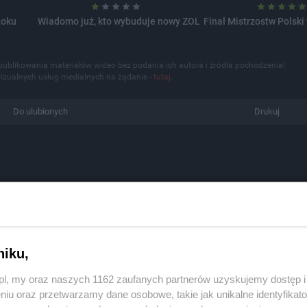
toku
Wiadomo już, kto wybuduje nowy ZOL
Finał Mistrzostw Polski
publikowania materiałów wideo bez podania ich autora i źródła pochodzenia!
izualnych usług medialnych na żądanie -
tutaj
.
Do ulubionych
Drukuj
niku,
z.pl, my oraz naszych 1162 zaufanych partnerów uzyskujemy dostęp
niu oraz przetwarzamy dane osobowe, takie jak unikalne identyfikat