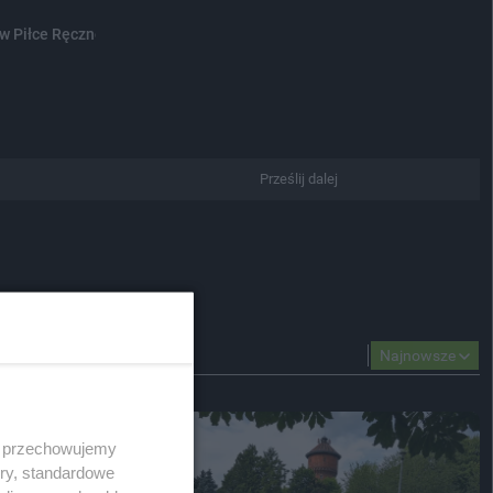
 w Piłce Ręcznej Plażowej...
Prześlij dalej
Najnowsze
 i przechowujemy
ory, standardowe