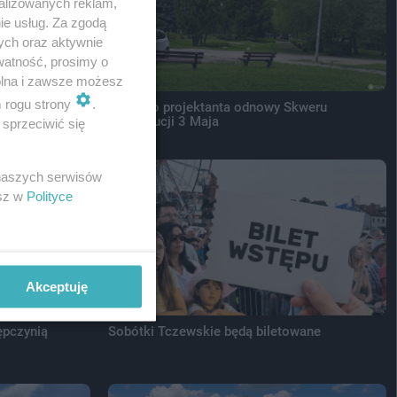
alizowanych reklam,
ie usług. Za zgodą
ych oraz aktywnie
watność, prosimy o
wolna i zawsze możesz
m rogu strony
.
 przodu
Wybrano projektanta odnowy Skweru
Konstytucji 3 Maja
sprzeciwić się
 naszych serwisów
esz w
Polityce
Akceptuję
ępczynią
Sobótki Tczewskie będą biletowane