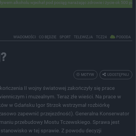
u wjechał pod pociąg narażając zdrowie i życie ok 500 pasażerów! PKP
WIADOMOŚCI
CO BĘDZIE
SPORT
TELEWIZJA
TCZ24
POGODA
j?
MOTYW
UDOSTĘPNIJ
kończenia II wojny światowej zakończyły się prace
enniczym i muzealnym. Teraz złe wieści. Na prace w
tków w Gdańsku Igor Strzok wstrzymał rozbiórkę
czasowo zapewnić przejezdność). Generalna Konserwator
ymaniu przebudowy Mostu Tczewskiego. Sprawa jest
stanowisko w tej sprawie. Z powodu decyzji