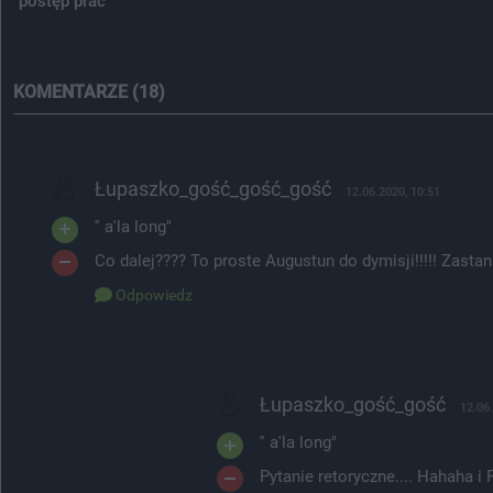
postęp prac
KOMENTARZE (18)
Łupaszko_gość_gość_gość
12.06.2020, 10:51
'' a'la long"
Co dalej???? To proste Augustun do dymisji!!!!! Zast
Odpowiedz
Łupaszko_gość_gość
12.06
'' a'la long"
Pytanie retoryczne.... Hahaha i