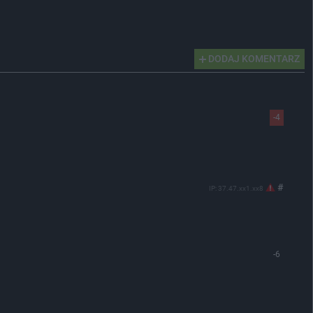
DODAJ KOMENTARZ
-4
#
IP: 37.47.xx1.xx8
-6