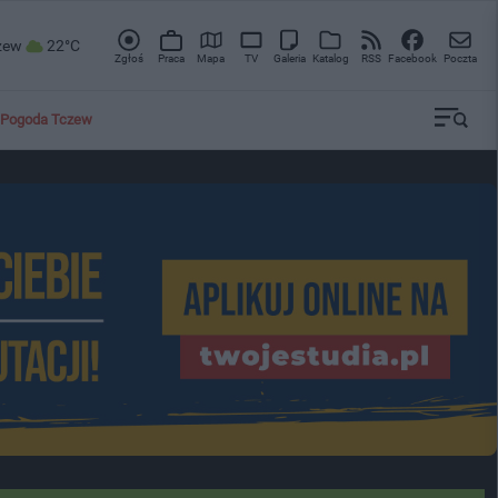
zew
22°C
Zgłoś
Praca
Mapa
TV
Galeria
Katalog
RSS
Facebook
Poczta
Pogoda Tczew