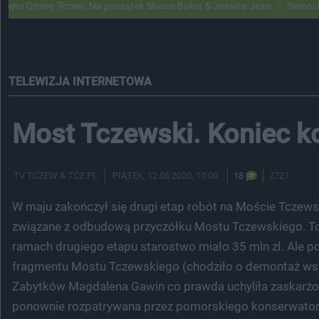
 Tczew. Na początek Shaun Baker & Jessica Jean
Samochody Google S
TELEWIZJA INTERNETOWA
Most Tczewski. Koniec ko
TV TCZEW & TCZ.PL
PIĄTEK
, 12.06.2020, 10:00
18
2721
W maju zakończył się drugi etap robót na Moście Tczews
związane z odbudową przyczółku Mostu Tczewskiego. To 
ramach drugiego etapu starostwo miało 35 mln zł. Ale 
fragmentu Mostu Tczewskiego (chodziło o demontaż wst
Zabytków Magdalena Gawin co prawda uchyliła zaskarżo
ponownie rozpatrywana przez pomorskiego konserwatora.