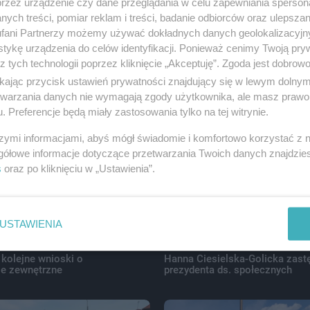
przez urządzenie czy dane przeglądania w celu zapewniania sperson
ych treści, pomiar reklam i treści, badanie odbiorców oraz ulepszan
fani Partnerzy możemy używać dokładnych danych geolokalizacyjn
tykę urządzenia do celów identyfikacji. Ponieważ cenimy Twoją pry
z tych technologii poprzez kliknięcie „Akceptuję”. Zgoda jest dobro
ikając przycisk ustawień prywatności znajdujący się w lewym dolny
lasisty - tak poradziły sobie
Przy ul. Mieszka I prace idą do
wa
etwarzania danych nie wymagają zgody użytkownika, ale masz prawo 
. Preferencje będą miały zastosowania tylko na tej witrynie.
szymi informacjami, abyś mógł świadomie i komfortowo korzystać z
gółowe informacje dotyczące przetwarzania Twoich danych znajdzi
s
oraz po kliknięciu w „Ustawienia”.
USTAWIENIA
 kolejne wnioski o
Hanna Ciesielska-Golicka zast
e zewnętrzne
prezydenta ds. społecznych