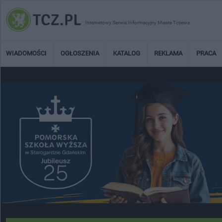
Internetowy Serwis Informacyjny Miasta Tczewa
WIADOMOŚCI
OGŁOSZENIA
KATALOG
REKLAMA
PRACA