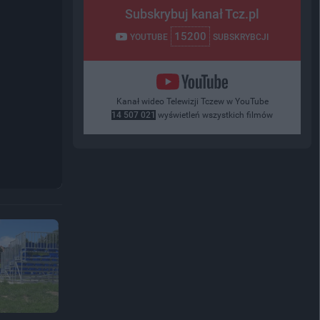
Subskrybuj kanał Tcz.pl
15200
YOUTUBE
SUBSKRYBCJI
Kanał wideo Telewizji Tczew w YouTube
14 507 021
wyświetleń wszystkich filmów