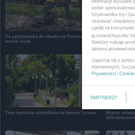
informacje wysyłane 
wybór spersonalizowan
Użytkownika my i Zau
skanować charakterys
zgodę na korzystanie 
ją zmienić/wycofać kl
Do października do stawku na Piotrowie ma
Egzamin ósmok
wrócić woda
dzieci z Tcze
Niektóre rodzaje prz
takiemu przetwarzaniu
Zapoznaj się z poniż
internetowych. Szcze
Prywatności
i
Cookie
PARTNERZY
Trwa wymiana oświetlenia na terenie Tczewa
Miasto składa
dofinansowani