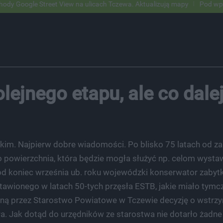
treet View na ulicach Tczewa. Aktualizują mapy
Pod wpływem alkohol
lejnego etapu, ale co dale
kim. Najpierw dobre wiadomości. Po blisko 75 latach od za
powierzchnia, która będzie mogła służyć np. celom wystawi
pod koniec września ub. roku wojewódzki konserwator zaby
awionego w latach 50-tych przęsła ESTB, jakie miało tym
ną przez Starostwo Powiatowe w Tczewie decyzję o wstrz
 Jak dotąd do urzędników ze starostwa nie dotarło żadne 