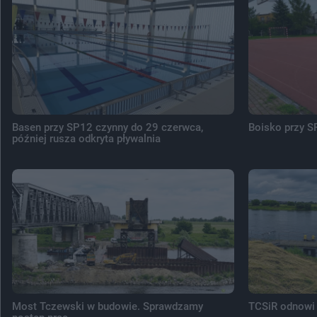
Basen przy SP12 czynny do 29 czerwca,
Boisko przy S
później rusza odkryta pływalnia
Most Tczewski w budowie. Sprawdzamy
TCSiR odnowi 