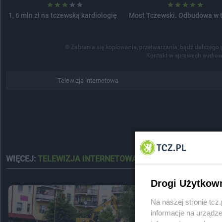
1, 6 mln zł na tczewską kardiologię
Most Tczewski. Odbudowa w 
© Zabrania się kopiowania, przetwarzania, bądź dalszego 
Kontakt w sprawach audiow
Telewizja internetowa
WIĘCEJ:
TELEWIZJA INTERNETOWA
Drogi Użytkow
Na naszej stronie tc
informacje na urządze