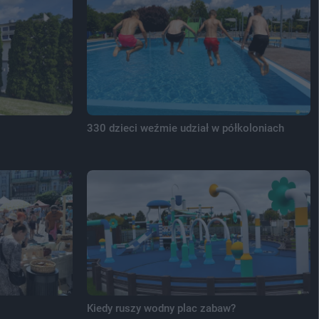
330 dzieci weźmie udział w półkoloniach
Kiedy ruszy wodny plac zabaw?