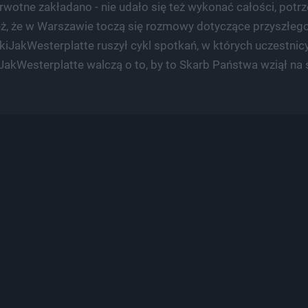
erwotne zakładano - nie udało się też wykonać całości, pot
eż, że w Warszawie toczą się rozmowy dotyczące przyszłego
akWesterplatte ruszył cykl spotkań, w których uczestnicy 
JakWesterplatte walczą o to, by to Skarb Państwa wziął na