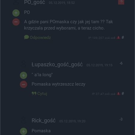
PO_gość
-5
05.12.2019, 18:52
PO
A gdzie pani POmaska czy jak jej tam ?? Tak
krzyczala przed wyborami, a teraz cicho.
Odpowiedz
#
IP: 109.207.xx4.xx8
Łupaszko_gość_gość
-6
05.12.2019, 19:15
'' a'la long"
Pomaska wytrzeszcz leczy
Cytuj
#
IP: 37.47.xx0.xx4
Rick_gość
-3
05.12.2019, 19:20
Pomaska