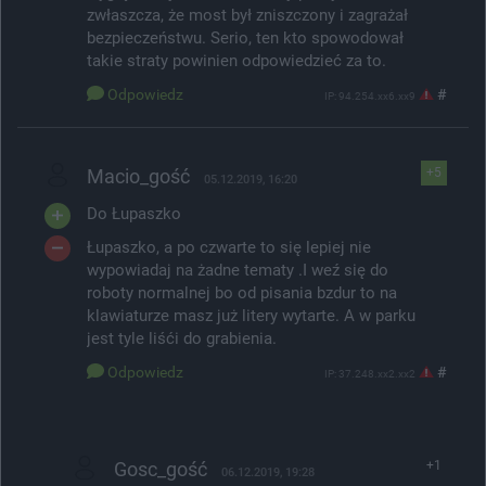
zwłaszcza, że most był zniszczony i zagrażał
bezpieczeństwu. Serio, ten kto spowodował
takie straty powinien odpowiedzieć za to.
Odpowiedz
#
IP: 94.254.xx6.xx9
Macio_gość
+5
05.12.2019, 16:20
Do Łupaszko
Łupaszko, a po czwarte to się lepiej nie
wypowiadaj na żadne tematy .I weź się do
roboty normalnej bo od pisania bzdur to na
klawiaturze masz już litery wytarte. A w parku
jest tyle liśći do grabienia.
Odpowiedz
#
IP: 37.248.xx2.xx2
Gosc_gość
+1
06.12.2019, 19:28