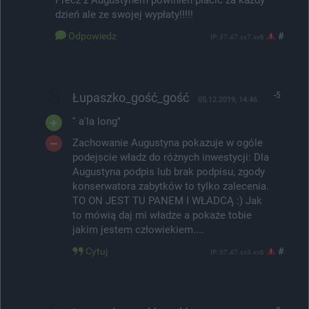
dzień ale ze swojej wypłaty!!!!!
Odpowiedz
#
IP: 37.47.xx7.xx6
Łupaszko_gość_gość
-5
05.12.2019, 14:46
'' a'la long"
Zachowanie Augustyna pokazuje w ogóle
podejscie władz do różnych inwestycji: Dla
Augustyna podpis lub brak podpisu, zgody
konserwatora zabytków to tylko zalecenia.
TO ON JEST TU PANEM I WŁADCĄ :) Jak
to mówią daj mi władze a pokaże tobie
jakim jestem człowiekiem....
Cytuj
#
IP: 37.47.xx3.xx6