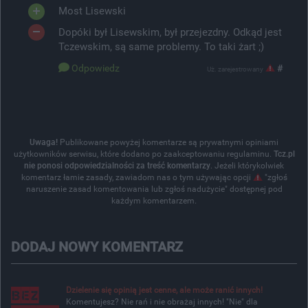
Most Lisewski
Dopóki był Lisewskim, był przejezdny. Odkąd jest
Tczewskim, są same problemy. To taki żart ;)
Odpowiedz
#
Uż. zarejestrowany
Uwaga!
Publikowane powyżej komentarze są prywatnymi opiniami
użytkowników serwisu, które dodano po zaakceptowaniu regulaminu.
Tcz.pl
nie ponosi odpowiedzialności za treść komentarzy
. Jeżeli którykolwiek
komentarz łamie zasady, zawiadom nas o tym używając opcji
"zgłoś
naruszenie zasad komentowania lub zgłoś nadużycie" dostępnej pod
każdym komentarzem.
DODAJ NOWY KOMENTARZ
Dzielenie się opinią jest cenne, ale może ranić innych!
Komentujesz? Nie rań i nie obrażaj innych! "Nie" dla