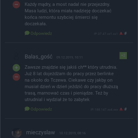
Każdy mądry, a most nadal nie przejezdny.
Masa ludzi, która miała nadzieję doczekać
końca remontu szybciej śmierci się
doczekała.
Odpowiedz
#
IP: 37.47.xx1.xx1
Balas_gość
+2
09.12.2019, 10:11
Zawsze znajdzie się jakiś ch** który utrudnia.
Już 8 lat dojeżdżam do pracy przez berlinke
na około do Tczewa. Ciekawe czy jakby on
musiał dzień w dzień jeździć do pracy dłuższą
trasą, marnować czas i pieniądze. Też by
utrudnial i wydział że to zabytek
Odpowiedz
#
IP: 188.147.xx4.xxx
mieczyslaw
10.12.2019, 08:16