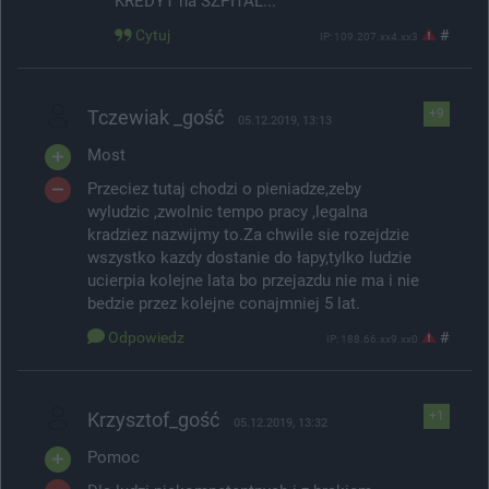
KREDYT na SZPITAL...
Cytuj
#
IP: 109.207.xx4.xx3
Tczewiak _gość
+9
05.12.2019, 13:13
Most
Przeciez tutaj chodzi o pieniadze,zeby
wyludzic ,zwolnic tempo pracy ,legalna
kradziez nazwijmy to.Za chwile sie rozejdzie
wszystko kazdy dostanie do łapy,tylko ludzie
ucierpia kolejne lata bo przejazdu nie ma i nie
bedzie przez kolejne conajmniej 5 lat.
Odpowiedz
#
IP: 188.66.xx9.xx0
Krzysztof_gość
+1
05.12.2019, 13:32
Pomoc