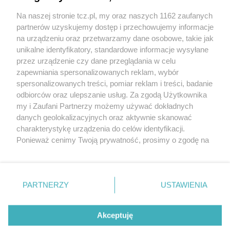
Na naszej stronie tcz.pl, my oraz naszych 1162 zaufanych
partnerów uzyskujemy dostęp i przechowujemy informacje
na urządzeniu oraz przetwarzamy dane osobowe, takie jak
unikalne identyfikatory, standardowe informacje wysyłane
przez urządzenie czy dane przeglądania w celu
zapewniania spersonalizowanych reklam, wybór
O FIRMIE
POLITYKA PRYWATNOŚCI
HOSTING
spersonalizowanych treści, pomiar reklam i treści, badanie
REKLAMA
WSPÓŁPRACA
RSS
FACEBOOK
KONTAKT
odbiorców oraz ulepszanie usług. Za zgodą Użytkownika
my i Zaufani Partnerzy możemy używać dokładnych
Nasze serwisy
danych geolokalizacyjnych oraz aktywnie skanować
charakterystykę urządzenia do celów identyfikacji.
Aktualności
Muzyka i kultura
Ponieważ cenimy Twoją prywatność, prosimy o zgodę na
Tcz24
Archiwum wydarzeń
korzystanie z tych technologii poprzez kliknięcie
Kronika Policyjna
Telewizja Internetowa
„Akceptuję”. Zgoda jest dobrowolna i zawsze możesz ją
Kalendarz imprez
Sport
zmienić/wycofać klikając przycisk ustawień prywatności
Salony urody i masażu
Żłobki i przedszkola
PARTNERZY
USTAWIENIA
Historia miasta
Zdjęcia miasta
znajdujący się w lewym dolnym rogu strony
. Niektóre
Władze miasta
Zabytki
rodzaje przetwarzania danych nie wymagają zgody
użytkownika, ale masz prawo sprzeciwić się takiemu
Akceptuję
przetwarzaniu. Preferencje będą miały zastosowania tylko