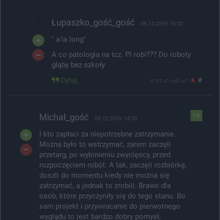
Łupaszko_gość_gość
06.12.2019, 10:22
'' a'la long"
A co patologia na tcz. Pl robi??? Do roboty
głąby bez szkoły
Cytuj
#
IP: 37.47.xx0.xx7
Michał_gość
+4
05.12.2019, 14:50
I kto zapłaci za niepotrzebne zatrzymanie.
Można było to wstrzymać, zanim zaczęli
przetarg, po wyłonieniu zwycięscy, przed
rozpoczęciem robót. A tak, zaczęli rozbiórkę,
doszli do momentu kiedy nie można się
zatrzymać, a jednak to zrobili. Brawo dla
osób, które przyczyniły się do tego stanu. Bo
sam projekt i przywracanie do pierwotnego
wyglądu to jest bardzo dobry pomysł,