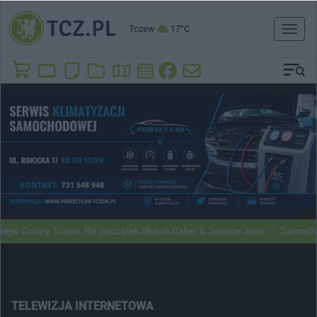
Tczew
17°C
Toggl
naviga
y Tczew. Na początek Shaun Baker & Jessica Jean
Samochody Google
TELEWIZJA INTERNETOWA