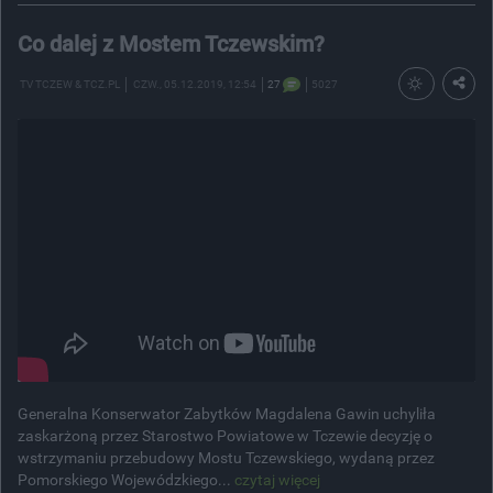
Co dalej z Mostem Tczewskim?
TV TCZEW & TCZ.PL
CZW.
, 05.12.2019, 12:54
27
5027
Generalna Konserwator Zabytków Magdalena Gawin uchyliła
zaskarżoną przez Starostwo Powiatowe w Tczewie decyzję o
wstrzymaniu przebudowy Mostu Tczewskiego, wydaną przez
Pomorskiego Wojewódzkiego...
czytaj więcej