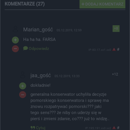
KOMENTARZE (27)
DODAJ KOMENTARZ
Marian_gość
+8
05.12.2019, 12:59
Ha ha ha. FARSA
Odpowiedz
#
IP: 83.17.xx1.xx0
jaa_gość
+12
05.12.2019, 13:33
dokładnie!
generalna konserwator uchyliła decyzje
pomorskiego konserwatora i sprawę ma
znowu rozpatrywać pomorski??? jaki
tego sens??? że niby on uderzy się w
pierś i zmieni zdanie, co??? już to widzę..
Cytuj
#
IP: 195.191.xx0.xx2