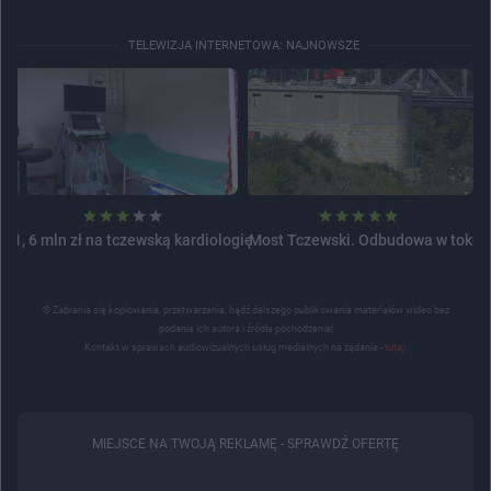
TELEWIZJA INTERNETOWA: NAJNOWSZE
1, 6 mln zł na tczewską kardiologię
Most Tczewski. Odbudowa w toku
© Zabrania się kopiowania, przetwarzania, bądź dalszego publikowania materiałów wideo bez
podania ich autora i źródła pochodzenia!
Kontakt w sprawach audiowizualnych usług medialnych na żądanie -
tutaj
.
MIEJSCE NA TWOJĄ REKLAMĘ -
SPRAWDŹ OFERTĘ