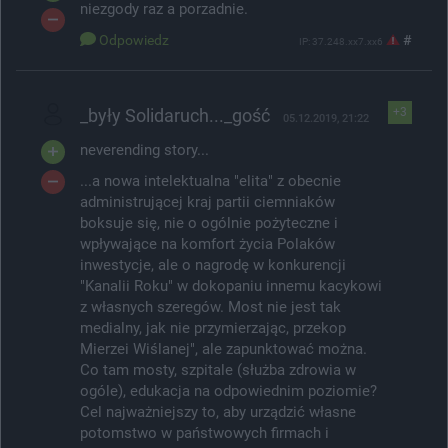
niezgody raz a porzadnie.
Odpowiedz
#
IP: 37.248.xx7.xx6
_były Solidaruch..._gość
+3
05.12.2019, 21:22
neverending story...
...a nowa intelektualna "elita" z obecnie
administrującej kraj partii ciemniaków
boksuje się, nie o ogólnie pożyteczne i
wpływające na komfort życia Polaków
inwestycje, ale o nagrodę w konkurencji
"Kanalii Roku" w dokopaniu innemu kacykowi
z własnych szeregów. Most nie jest tak
medialny, jak nie przymierzając, przekop
Mierzei Wiślanej", ale zapunktować można.
Co tam mosty, szpitale (służba zdrowia w
ogóle), edukacja na odpowiednim poziomie?
Cel najważniejszy to, aby urządzić własne
potomstwo w państwowych firmach i