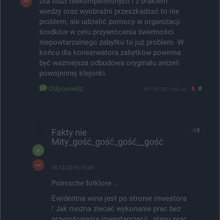
Dla ludzi niekompetentnych i z brakiem
wiedzy oraz wyobraźni przeszkadzać to nie
problem, ale udzielić pomocy w organizacji
środków w celu przywrócenia świetności
niepowtarzalnego zabytku to już problem. W
końcu dla konserwatora zabytków powinna
być ważniejsza odbudowa oryginału aniżeli
powojennej klejonki.
Odpowiedz
#
IP: 109.207.xx4.xx7
Fakty nie
-19
Mity_gość_gość_gość__gość
05.12.2019, 15:00
Polnische folklore ...
Ewidentna wina jest po stronie inwestora
! Jak można zlecać wykonanie prac bez
przygotowania inwentaryzacji , planu prac