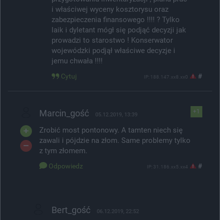
i właściwej wyceny kosztorysu oraz
zabezpieczenia finansowego !!!! ? Tylko
laik i dyletant mógł się podjąć decyzji jak
prowadzi to starostwo ! Konserwator
wojewódzki podjął właściwe decyzje i
jemu chwała !!!!
Cytuj
#
IP: 188.147.xx8.xx0
Marcin_gość
+1
05.12.2019, 13:39
Zrobić most pontonowy. A tamten niech się
zawali i pójdzie na złom. Same problemy tylko
z tym złomem.
Odpowiedz
#
IP: 31.186.xx5.xx4
Bert_gość
06.12.2019, 22:52