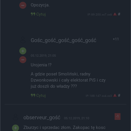
Opozycja.
Cytuj
#
IP: 89.200.xx7.xx6
Gośc_gość_gość_gość_gość
+11
05.12.2019, 21:05
Urojenia !?
A gdzie poseł Smoliński, radny
Dzwonkowski i cały elektorat PiS i czy
już doszli do władzy ???
Cytuj
#
IP: 188.147.xx4.xx3
observeur_gość
-1
05.12.2019, 21:10
Zburzyc i sprzedac złom. Zakopac tę kosc