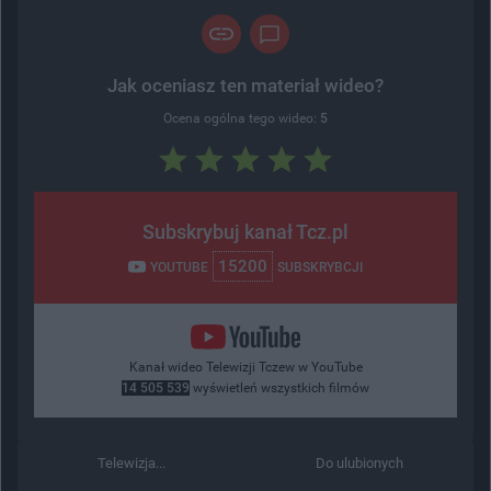
Jak oceniasz ten materiał wideo?
Ocena ogólna tego wideo:
5
Subskrybuj kanał Tcz.pl
15200
YOUTUBE
SUBSKRYBCJI
Kanał wideo Telewizji Tczew w YouTube
14 505 539
wyświetleń wszystkich filmów
Telewizja...
Do ulubionych