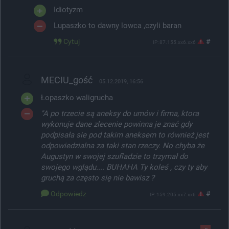
Idiotyzm
Lupaszko to dawny lowca ,czyli baran
Cytuj
#
IP: 87.155.xx6.xx6
MECIU_gość
05.12.2019, 16:56
Łopaszko waligrucha
"A po trzecie są aneksy do umów i firma, ktora
wykonuje dane zlecenie powinna je znać gdy
podpisała sie pod takim aneksem to również jest
odpowiedzialna za taki stan rzeczy. No chyba że
Augustyn w swojej szufladzie to trzymał do
swojego wglądu.... BUHAHA Ty koleś , czy ty aby
gruchą za często się nie bawisz ?
Odpowiedz
#
IP: 159.205.xx7.xx6