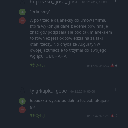
Łupaszko_gość_gość
-8
05.12.2019, 15:03
'' a'la long"
A po trzecie są aneksy do umów i firma,
ktora wykonuje dane zlecenie powinna je
znać gdy podpisała sie pod takim aneksem
to również jest odpowiedzialna za taki
stan rzeczy. No chyba że Augustyn w
swojej szufladzie to trzymał do swojego
wglądu.... BUHAHA
Cytuj
#
IP: 37.47.xx3.xx6
ty głkupku_gość
-1
06.12.2019, 00:00
łupaszko wyp..stad dałnie tcz zablokujcie
go
Cytuj
#
IP: 37.47.xx7.xx3