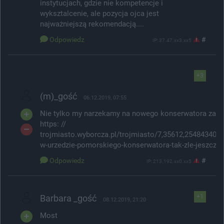
instytucjach, gdzie nie kompetencje i
wyksztalcenie, ale pozycja ojca jest
najważniejszą rekomendacją....
Odpowiedz
#
IP: 37.47.xx3.xx5
+3
(m)_gość
06.12.2019, 07:55
Nie tylko my narzekamy na nowego konserwatora zaby
https: //
trojmiasto.wyborcza.pl/trojmiasto/7,35612,25484340,pa
w-urzedzie-pomorskiego-konserwatora-tak-zle-jeszcze.
Odpowiedz
#
IP: 213.192.xx0.xx5
Barbara _gość
+1
08.12.2019, 21:20
Most