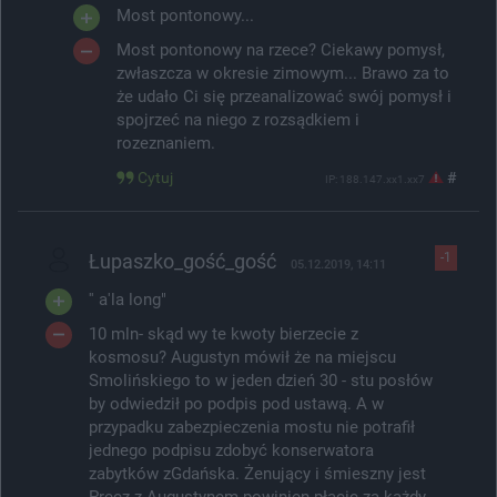
Most pontonowy...
Most pontonowy na rzece? Ciekawy pomysł,
zwłaszcza w okresie zimowym... Brawo za to
że udało Ci się przeanalizować swój pomysł i
spojrzeć na niego z rozsądkiem i
rozeznaniem.
Cytuj
#
IP: 188.147.xx1.xx7
Łupaszko_gość_gość
-1
05.12.2019, 14:11
'' a'la long"
10 mln- skąd wy te kwoty bierzecie z
kosmosu? Augustyn mówił że na miejscu
Smolińskiego to w jeden dzień 30 - stu posłów
by odwiedził po podpis pod ustawą. A w
przypadku zabezpieczenia mostu nie potrafił
jednego podpisu zdobyć konserwatora
zabytków zGdańska. Żenujący i śmieszny jest
Precz z Augustynem powinien płacic za każdy