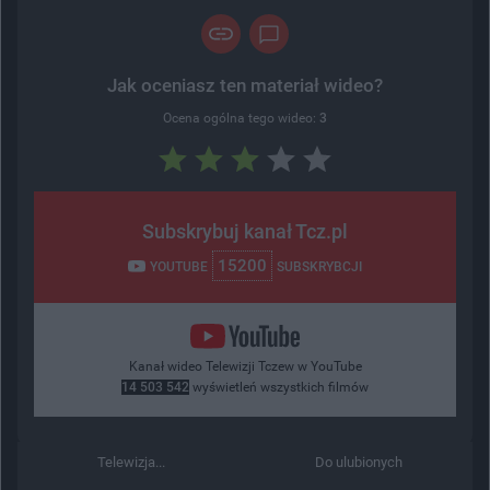
Jak oceniasz ten materiał wideo?
Ocena ogólna tego wideo:
3
Subskrybuj kanał Tcz.pl
15200
YOUTUBE
SUBSKRYBCJI
Kanał wideo Telewizji Tczew w YouTube
14 503 542
wyświetleń wszystkich filmów
Telewizja...
Do ulubionych