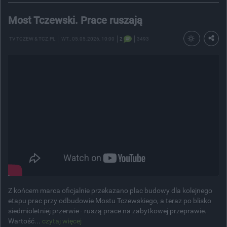
Most Tczewski. Prace ruszają
TV TCZEW & TCZ.PL
WT.
, 05.05.2026, 10:00
2
3493
Z końcem marca oficjalnie przekazano plac budowy dla kolejnego
etapu prac przy odbudowie Mostu Tczewskiego, a teraz po blisko
siedmioletniej przerwie - ruszą prace na zabytkowej przeprawie.
Wartość...
czytaj więcej