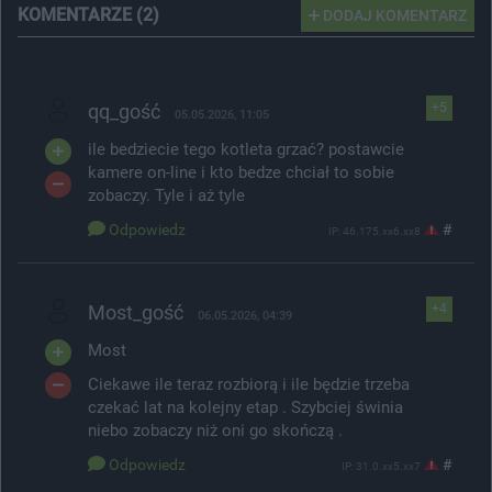
KOMENTARZE (2)
DODAJ KOMENTARZ
qq_gość
+5
05.05.2026, 11:05
ile bedziecie tego kotleta grzać? postawcie
kamere on-line i kto bedze chciał to sobie
zobaczy. Tyle i aż tyle
Odpowiedz
#
IP: 46.175.xx6.xx8
Most_gość
+4
06.05.2026, 04:39
Most
Ciekawe ile teraz rozbiorą i ile będzie trzeba
czekać lat na kolejny etap . Szybciej świnia
niebo zobaczy niż oni go skończą .
Odpowiedz
#
IP: 31.0.xx5.xx7