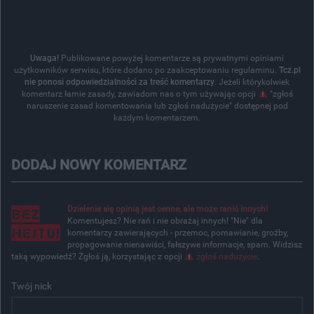
Uwaga!
Publikowane powyżej komentarze są prywatnymi opiniami
użytkowników serwisu, które dodano po zaakceptowaniu regulaminu.
Tcz.pl
nie ponosi odpowiedzialności za treść komentarzy
. Jeżeli którykolwiek
komentarz łamie zasady, zawiadom nas o tym używając opcji
"zgłoś
naruszenie zasad komentowania lub zgłoś nadużycie" dostępnej pod
każdym komentarzem.
DODAJ NOWY KOMENTARZ
Dzielenie się opinią jest cenne, ale może ranić innych!
Komentujesz? Nie rań i nie obrażaj innych! "Nie" dla
komentarzy zawierających - przemoc, pomawianie, groźby,
propagowanie nienawiści, fałszywe informacje, spam. Widzisz
taką wypowiedź? Zgłoś ją, korzystając z opcji
zgłoś nadużycie
.
Twój nick