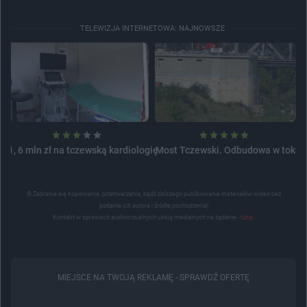
TELEWIZJA INTERNETOWA: NAJNOWSZE
1, 6 mln zł na tczewską kardiologię
Most Tczewski. Odbudowa w toku
© Zabrania się kopiowania, przetwarzania, bądź dalszego publikowania materiałów wideo bez
podania ich autora i źródła pochodzenia!
Kontakt w sprawach audiowizualnych usług medialnych na żądanie -
tutaj
.
MIEJSCE NA TWOJĄ REKLAMĘ -
SPRAWDŹ OFERTĘ