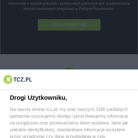
Informacje o swoich prawach i podstawach prawnych dot. przetwarzania
danych osobowych znajdziesz w Polityce Prywatności.
DODAJ KOMENTARZ
© 2001-2026 Tczew - TCZ.PL Sp. z o.o. Internetowy Serwis Informacyjny Miasta
Tczewa
Drogi Użytkowniku,
Na naszej stronie tcz.pl, my oraz naszych 1160 zaufanych
partnerów uzyskujemy dostęp i przechowujemy informacje
na urządzeniu oraz przetwarzamy dane osobowe, takie jak
unikalne identyfikatory, standardowe informacje wysyłane
przez urządzenie czy dane przeglądania w celu