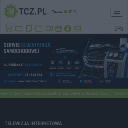
Tczew
21°C
Toggl
naviga
 Gminy Tczew. Na początek Shaun Baker & Jessica Jean
Samochody Go
TELEWIZJA INTERNETOWA