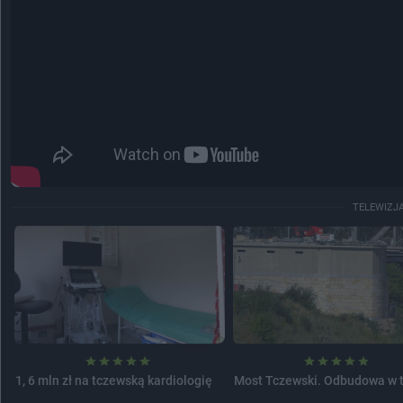
TELEWIZJ
1, 6 mln zł na tczewską kardiologię
Most Tczewski. Odbudowa w 