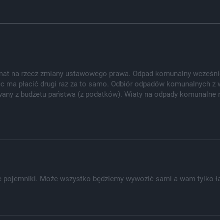
mat na rzecz zmiany ustawowego prawa. Odpad komunalny wcześniej
ec ma płacić drugi raz za to samo. Odbiór odpadów komunalnych z
wany z budżetu państwa (z podatków). Wiaty na odpady komunalne 
 pojemniki. Może wszystko będziemy wywozić sami a wam tylko ł