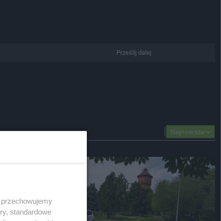
Prześlij dalej
Najnowsze
 i przechowujemy
ory, standardowe