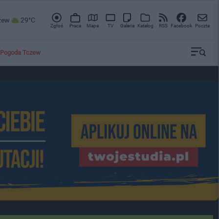
zew
29°C
Zgłoś
Praca
Mapa
TV
Galeria
Katalog
RSS
Facebook
Poczta
Pogoda Tczew