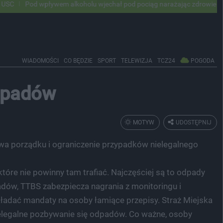
wpływem alkoholu wjechał pod pociąg narażając zdrowie i życie ok 500
WIADOMOŚCI
CO BĘDZIE
SPORT
TELEWIZJA
TCZ24
POGODA
odpadów
MOTYW
UDOSTĘPNIJ
wa porządku i ograniczenie przypadków nielegalnego
tóre nie powinny tam trafiać. Najczęściej są to odpady
adów, TTBS zabezpiecza nagrania z monitoringu i
kładać mandaty na osoby łamiące przepisy. Straż Miejska
ielegalne pozbywanie się odpadów. Co ważne, osoby