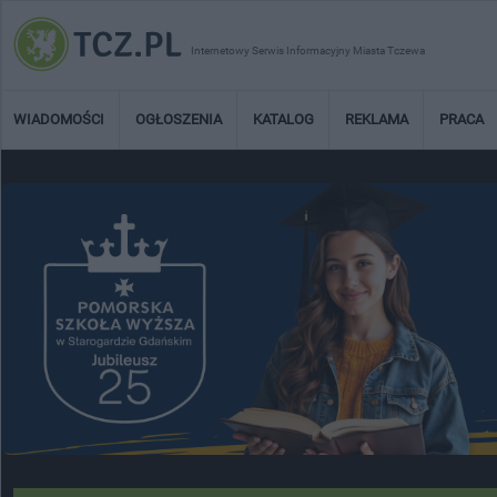
Internetowy Serwis Informacyjny Miasta Tczewa
WIADOMOŚCI
OGŁOSZENIA
KATALOG
REKLAMA
PRACA