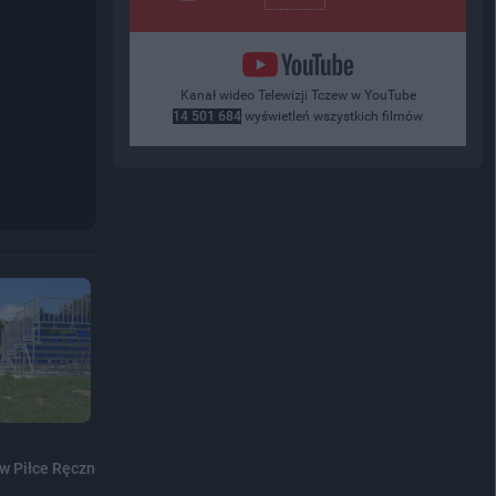
Kanał wideo Telewizji Tczew w YouTube
14 501 684
wyświetleń wszystkich filmów
 w Piłce Ręcznej Plażowej...