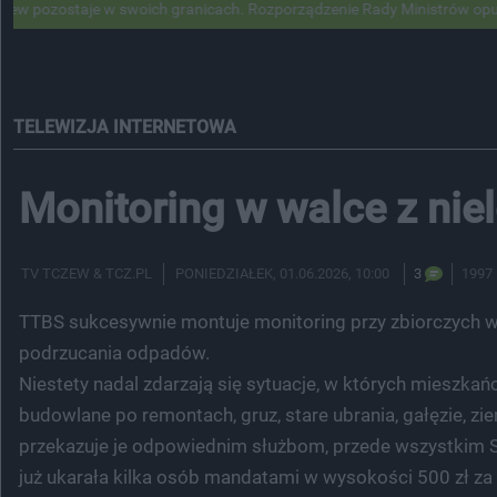
je w swoich granicach. Rozporządzenie Rady Ministrów opublikowane
TELEWIZJA INTERNETOWA
Monitoring w walce z n
TV TCZEW & TCZ.PL
PONIEDZIAŁEK
, 01.06.2026, 10:00
3
1997
TTBS sukcesywnie montuje monitoring przy zbiorczych w
podrzucania odpadów.
Niestety nadal zdarzają się sytuacje, w których mieszkań
budowlane po remontach, gruz, stare ubrania, gałęzie, z
przekazuje je odpowiednim służbom, przede wszystkim St
już ukarała kilka osób mandatami w wysokości 500 zł za