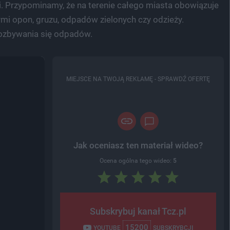
. Przypominamy, że na terenie całego miasta obowiązuje
i opon, gruzu, odpadów zielonych czy odzieży.
pozbywania się odpadów.
MIEJSCE NA TWOJĄ REKLAMĘ -
SPRAWDŹ OFERTĘ
Jak oceniasz ten materiał wideo?
Ocena ogólna tego wideo:
5
Subskrybuj kanał Tcz.pl
15200
YOUTUBE
SUBSKRYBCJI