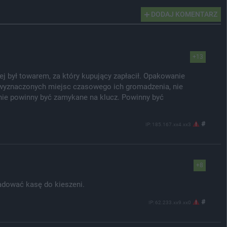
DODAJ KOMENTARZ
+13
 był towarem, za który kupujący zapłacił. Opakowanie
 wyznaczonych miejsc czasowego ich gromadzenia, nie
nie powinny być zamykane na klucz. Powinny być
#
IP: 185.167.xx4.xx3
+8
adować kasę do kieszeni.
#
IP: 62.233.xx9.xx0