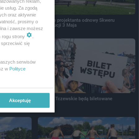
alizowanych reklam,
ie usług. Za zgodą
ych oraz aktywnie
 przodu
Wybrano projektanta odnowy Skweru
watność, prosimy o
Konstytucji 3 Maja
wolna i zawsze możesz
m rogu strony
.
sprzeciwić się
 naszych serwisów
esz w
Polityce
ępczynią
Sobótki Tczewskie będą biletowane
Akceptuję