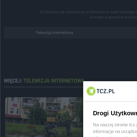
© Zabrania się kopiowania, przetwarzania, bądź dalszego 
Kontakt w sprawach audiow
Telewizja internetowa
WIĘCEJ:
TELEWIZJA INTERNETOWA
Drogi Użytkow
Na naszej stronie tc
informacje na urządze