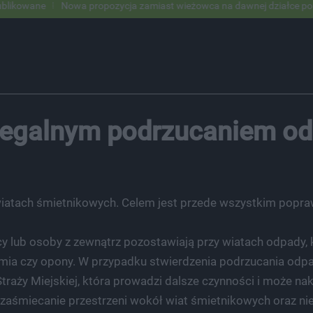
Nowa propozycja zamiast wieżowca na dawnej działce po USC
Pod 
ielegalnym podrzucaniem 
iatach śmietnikowych. Celem jest przede wszystkim popra
cy lub osoby z zewnątrz pozostawiają przy wiatach odpady, k
iemia czy opony. W przypadku stwierdzenia podrzucania odp
raży Miejskiej, która prowadzi dalsze czynności i może na
 zaśmiecanie przestrzeni wokół wiat śmietnikowych oraz n