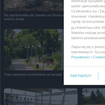
informacje wysyłane 
wybór spersonalizowan
Użytkownika my i Zau
Do października do stawku na Piotrowie ma
Egzamin ósmok
skanować charakterys
wrócić woda
dzieci z Tcze
zgodę na korzystanie 
ją zmienić/wycofać kl
Niektóre rodzaje prz
takiemu przetwarzaniu
Zapoznaj się z poniż
internetowych. Szcze
Prywatności
i
Cookie
Trwa wymiana oświetlenia na terenie Tczewa
Miasto składa
PARTNERZY
dofinansowani