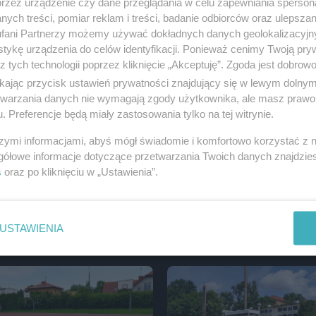
przez urządzenie czy dane przeglądania w celu zapewniania sperson
ych treści, pomiar reklam i treści, badanie odbiorców oraz ulepszan
fani Partnerzy możemy używać dokładnych danych geolokalizacyjn
lasisty - tak poradziły sobie
Przy ul. Mieszka I prace idą do
tykę urządzenia do celów identyfikacji. Ponieważ cenimy Twoją pry
wa
z tych technologii poprzez kliknięcie „Akceptuję”. Zgoda jest dobro
ikając przycisk ustawień prywatności znajdujący się w lewym dolny
etwarzania danych nie wymagają zgody użytkownika, ale masz prawo 
. Preferencje będą miały zastosowania tylko na tej witrynie.
szymi informacjami, abyś mógł świadomie i komfortowo korzystać z
gółowe informacje dotyczące przetwarzania Twoich danych znajdzi
s
oraz po kliknięciu w „Ustawienia”.
 kolejne wnioski o
Hanna Ciesielska-Golicka zast
USTAWIENIA
e zewnętrzne
prezydenta ds. społecznych