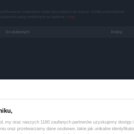
publikowania materiałów wideo bez podania ich autora i źródła pochodzenia!
izualnych usług medialnych na żądanie -
tutaj
.
Do ulubionych
Drukuj
niku,
z.pl, my oraz naszych 1160 zaufanych partnerów uzyskujemy dostęp
niu oraz przetwarzamy dane osobowe, takie jak unikalne identyfikat