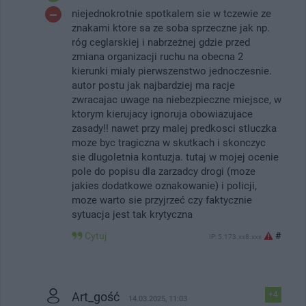
niejednokrotnie spotkalem sie w tczewie ze
znakami ktore sa ze soba sprzeczne jak np.
róg ceglarskiej i nabrzeżnej gdzie przed
zmiana organizacji ruchu na obecna 2
kierunki mialy pierwszenstwo jednoczesnie.
autor postu jak najbardziej ma racje
zwracajac uwage na niebezpieczne miejsce, w
ktorym kierujacy ignoruja obowiazujace
zasady!! nawet przy malej predkosci stluczka
moze byc tragiczna w skutkach i skonczyc
sie dlugoletnia kontuzja. tutaj w mojej ocenie
pole do popisu dla zarzadcy drogi (moze
jakies dodatkowe oznakowanie) i policji,
moze warto sie przyjrzeć czy faktycznie
sytuacja jest tak krytyczna
Cytuj
#
IP: 5.173.xx8.xxx
Art_gość
+4
14.03.2025, 11:03