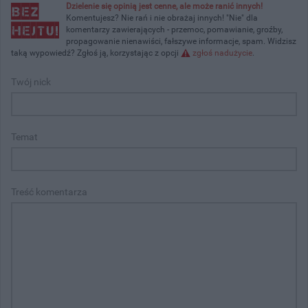
Dzielenie się opinią jest cenne, ale może ranić innych!
Komentujesz? Nie rań i nie obrażaj innych! "Nie" dla
komentarzy zawierających - przemoc, pomawianie, groźby,
propagowanie nienawiści, fałszywe informacje, spam. Widzisz
taką wypowiedź? Zgłoś ją, korzystając z opcji
zgłoś nadużycie
.
Twój nick
Temat
Treść komentarza