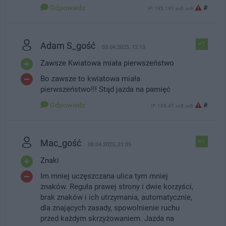
Odpowiedz
#
IP: 195.191.xx0.xx9
Adam S_gość
+1
03.04.2025, 12:13
Zawsze Kwiatowa miała pierwszeństwo
Bo zawsze to kwiatowa miała
pierwszeństwo!!! Stąd jazda na pamięć
Odpowiedz
#
IP: 188.47.xx8.xx8
Mac_gość
+1
08.04.2025, 21:05
Znaki
Im mniej uczęszczana ulica tym mniej
znaków. Reguła prawej strony i dwie korzyści,
brak znaków i ich utrzymania, automatycznie,
dla znających zasady, spowolnienie ruchu
przed każdym skrzyżowaniem. Jazda na