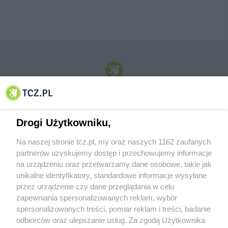
© 2001-2026 Tczew - TCZ.PL Sp. z o.o. Internetowy Serwis Informacyjny Miasta
Tczewa
Drogi Użytkowniku,
Na naszej stronie tcz.pl, my oraz naszych 1162 zaufanych
partnerów uzyskujemy dostęp i przechowujemy informacje
na urządzeniu oraz przetwarzamy dane osobowe, takie jak
unikalne identyfikatory, standardowe informacje wysyłane
przez urządzenie czy dane przeglądania w celu
zapewniania spersonalizowanych reklam, wybór
O FIRMIE
POLITYKA PRYWATNOŚCI
HOSTING
spersonalizowanych treści, pomiar reklam i treści, badanie
REKLAMA
WSPÓŁPRACA
RSS
FACEBOOK
KONTAKT
odbiorców oraz ulepszanie usług. Za zgodą Użytkownika