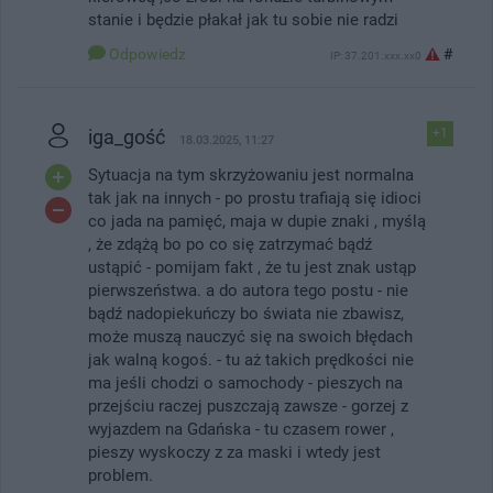
stanie i będzie płakał jak tu sobie nie radzi
Odpowiedz
#
IP: 37.201.xxx.xx0
iga_gość
+1
18.03.2025, 11:27
Sytuacja na tym skrzyżowaniu jest normalna
tak jak na innych - po prostu trafiają się idioci
co jada na pamięć, maja w dupie znaki , myślą
, że zdążą bo po co się zatrzymać bądź
ustąpić - pomijam fakt , że tu jest znak ustąp
pierwszeństwa. a do autora tego postu - nie
bądź nadopiekuńczy bo świata nie zbawisz,
może muszą nauczyć się na swoich błędach
jak walną kogoś. - tu aż takich prędkości nie
ma jeśli chodzi o samochody - pieszych na
przejściu raczej puszczają zawsze - gorzej z
wyjazdem na Gdańska - tu czasem rower ,
pieszy wyskoczy z za maski i wtedy jest
problem.