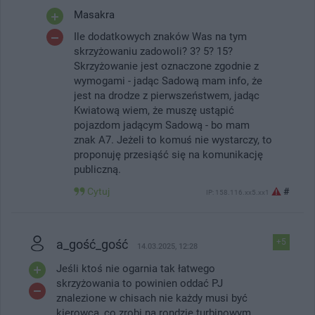
Masakra
Ile dodatkowych znaków Was na tym
skrzyżowaniu zadowoli? 3? 5? 15?
Skrzyżowanie jest oznaczone zgodnie z
wymogami - jadąc Sadową mam info, że
jest na drodze z pierwszeństwem, jadąc
Kwiatową wiem, że muszę ustąpić
pojazdom jadącym Sadową - bo mam
znak A7. Jeżeli to komuś nie wystarczy, to
proponuję przesiąść się na komunikację
publiczną.
Cytuj
#
IP: 158.116.xx5.xx1
a_gość_gość
+5
14.03.2025, 12:28
Jeśli ktoś nie ogarnia tak łatwego
skrzyżowania to powinien oddać PJ
znalezione w chisach nie każdy musi być
kierowcą ,co zrobi na rondzie turbinowym