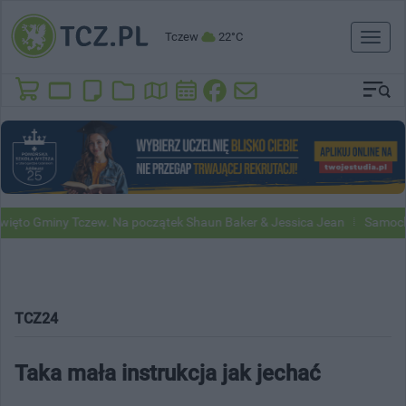
Tczew
22°C
Toggl
naviga
Gminy Tczew. Na początek Shaun Baker & Jessica Jean
Samochody Go
TCZ24
Taka mała instrukcja jak jechać