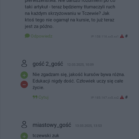
pierwszeństwa. Nie bardzo rozumiem po co
taki artykuł - teraz będziemy tłumaczyli ruch
na każdym skrzyżowaniu w Tczewie? Jak
ktoś tego nie ogarnął na kursie, to już teraz
jest za późno.
Odpowiedz
#
IP: 158.116.xx5.xx1
gość 2_gość
12.03.2025, 10:09
Nie zgadzam się, jakość kursów bywa różna.
Edukacji nigdy dość. Człowiek uczy się całe
życie.
Cytuj
#
IP: 185.167.xx5.xx2
miastowy_gość
13.03.2025, 13:53
tczewski zuk