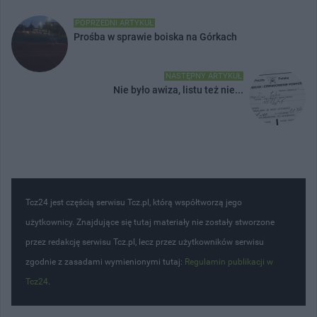
POPRZEDNI ARTYKUŁ
Prośba w sprawie boiska na Górkach
NASTĘPNY ARTYKUŁ
Nie było awiza, listu też nie...
Tcz24 jest częścią serwisu Tcz.pl, którą współtworzą jego
użytkownicy. Znajdujące się tutaj materiały nie zostały stworzone
przez redakcję serwisu Tcz.pl, lecz przez użytkowników serwisu
zgodnie z zasadami wymienionymi tutaj:
Regulamin publikacji w
Tcz24
.