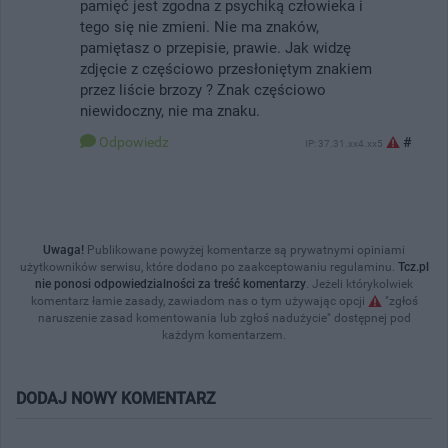
pamięć jest zgodna z psychiką człowieka i
tego się nie zmieni. Nie ma znaków,
pamiętasz o przepisie, prawie. Jak widzę
zdjęcie z częściowo przesłoniętym znakiem
przez liście brzozy ? Znak częściowo
niewidoczny, nie ma znaku.
Odpowiedz
#
IP: 37.31.xx4.xx5
Uwaga!
Publikowane powyżej komentarze są prywatnymi opiniami
użytkowników serwisu, które dodano po zaakceptowaniu regulaminu.
Tcz.pl
nie ponosi odpowiedzialności za treść komentarzy
. Jeżeli którykolwiek
komentarz łamie zasady, zawiadom nas o tym używając opcji
"zgłoś
naruszenie zasad komentowania lub zgłoś nadużycie" dostępnej pod
każdym komentarzem.
DODAJ NOWY KOMENTARZ