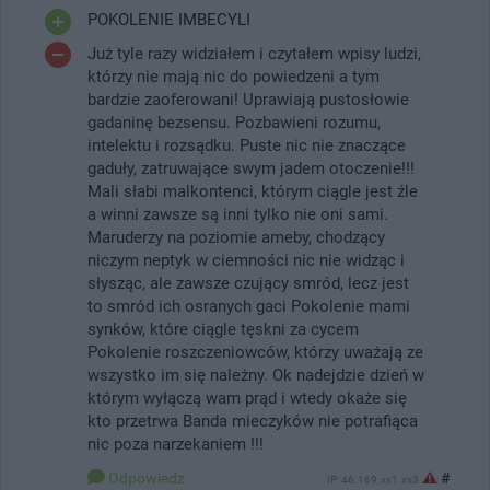
POKOLENIE IMBECYLI
Już tyle razy widziałem i czytałem wpisy ludzi,
którzy nie mają nic do powiedzeni a tym
bardzie zaoferowani! Uprawiają pustosłowie
gadaninę bezsensu. Pozbawieni rozumu,
intelektu i rozsądku. Puste nic nie znaczące
gaduły, zatruwające swym jadem otoczenie!!!
Mali słabi malkontenci, którym ciągle jest źle
a winni zawsze są inni tylko nie oni sami.
Maruderzy na poziomie ameby, chodzący
niczym neptyk w ciemności nic nie widząc i
słysząc, ale zawsze czujący smród, lecz jest
to smród ich osranych gaci Pokolenie mami
synków, które ciągle tęskni za cycem
Pokolenie roszczeniowców, którzy uważają ze
wszystko im się należny. Ok nadejdzie dzień w
którym wyłączą wam prąd i wtedy okaże się
kto przetrwa Banda mieczyków nie potrafiąca
nic poza narzekaniem !!!
Odpowiedz
#
IP: 46.169.xx1.xx3