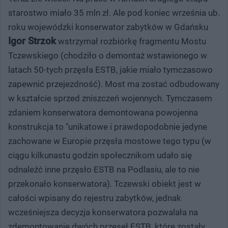
starostwo miało 35 mln zł. Ale pod koniec września ub.
roku wojewódzki konserwator zabytków w Gdańsku
Igor Strzok
wstrzymał rozbiórkę fragmentu Mostu
Tczewskiego (chodziło o demontaż wstawionego w
latach 50-tych przęsła ESTB, jakie miało tymczasowo
zapewnić przejezdność). Most ma zostać odbudowany
w kształcie sprzed zniszczeń wojennych. Tymczasem
zdaniem konserwatora demontowana powojenna
konstrukcja to "unikatowe i prawdopodobnie jedyne
zachowane w Europie przęsła mostowe tego typu (w
ciągu kilkunastu godzin społecznikom udało się
odnaleźć inne przęsło ESTB na Podlasiu, ale to nie
przekonało konserwatora). Tczewski obiekt jest w
całości wpisany do rejestru zabytków, jednak
wcześniejsza decyzja konserwatora pozwalała na
zdemontowanie dwóch przęseł ESTB, które zostały