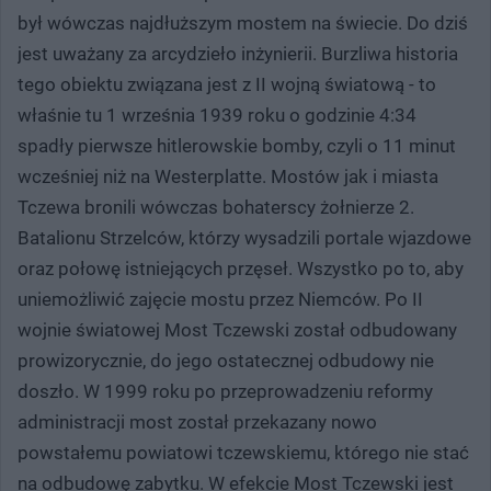
był wówczas najdłuższym mostem na świecie. Do dziś
jest uważany za arcydzieło inżynierii. Burzliwa historia
tego obiektu związana jest z II wojną światową - to
właśnie tu 1 września 1939 roku o godzinie 4:34
spadły pierwsze hitlerowskie bomby, czyli o 11 minut
wcześniej niż na Westerplatte. Mostów jak i miasta
Tczewa bronili wówczas bohaterscy żołnierze 2.
Batalionu Strzelców, którzy wysadzili portale wjazdowe
oraz połowę istniejących przęseł. Wszystko po to, aby
uniemożliwić zajęcie mostu przez Niemców. Po II
wojnie światowej Most Tczewski został odbudowany
prowizorycznie, do jego ostatecznej odbudowy nie
doszło. W 1999 roku po przeprowadzeniu reformy
administracji most został przekazany nowo
powstałemu powiatowi tczewskiemu, którego nie stać
na odbudowę zabytku. W efekcie Most Tczewski jest