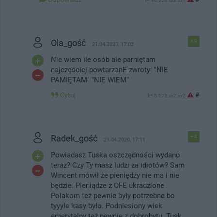
IP: 94.254.xx3.xx1
Ola_gość
+9
21.04.2020, 17:03
Nie wiem ile osób ale pamiętam
najczęściej powtarzanE zwroty: "NIE
PAMIĘTAM" "NIE WIEM"
Cytuj
#
IP: 5.173.xx7.xx2
Radek_gość
+4
21.04.2020, 17:11
Powiadasz Tuska oszczędności wydano
teraz? Czy Ty masz ludzi za idiotów? Sam
Wincent mówił że pieniędzy nie ma i nie
będzie. Pieniądze z OFE ukradzione
Polakom też pewnie były potrzebne bo
tyyyle kasy było. Podniesiony wiek
emerytalny też pewnie z dobrobytu. Tusk