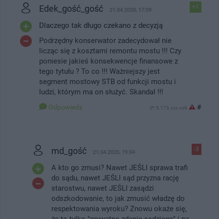
Edek_gość_gość
+1
21.04.2020, 17:09
Dlaczego tak długo czekano z decyzją
Podrzędny konserwator zadecydował nie
licząc się z kosztami remontu mostu !!! Czy
poniesie jakieś konsekwencje finansowe z
tego tytułu ? To co !!! Ważniejszy jest
segment mostowy STB od funkcji mostu i
ludzi, którym ma on służyć. Skandal !!!
Odpowiedz
#
IP: 5.173.xxx.xx6
md_gość
-3
21.04.2020, 19:04
A kto go zmusi? Nawet JEŚLI sprawa trafi
do sądu, nawet JEŚLI sąd przyzna rację
starostwu, nawet JEŚLI zasądzi
odszkodowanie, to jak zmusić władzę do
respektowania wyroku? Znowu okaże się,
że to tylko "prywatne zdanie sędziego" i na