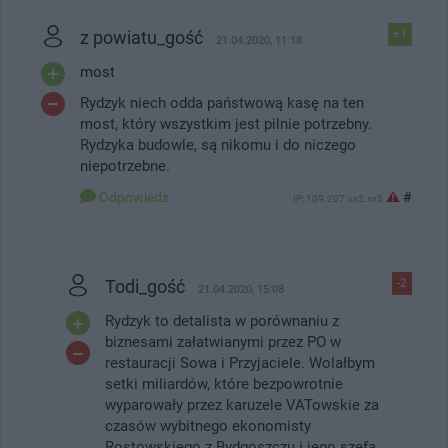
z powiatu_gość
+1
21.04.2020, 11:18
most
Rydzyk niech odda państwową kasę na ten
most, który wszystkim jest pilnie potrzebny.
Rydzyka budowle, są nikomu i do niczego
niepotrzebne.
Odpowiedz
#
IP: 109.207.xx2.xx5
Todi_gość
-2
21.04.2020, 15:08
Rydzyk to detalista w porównaniu z
biznesami załatwianymi przez PO w
restauracji Sowa i Przyjaciele. Wolałbym
setki miliardów, które bezpowrotnie
wyparowały przez karuzele VATowskie za
czasów wybitnego ekonomisty
Rostowskiego z Bydgoszczu i jego szefa