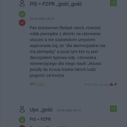
PiS = PZPR _gość_gość
+2
22.04.2020, 08:33
Pan biznesmen Rydzyk niech, również
odda pieniądze z zbiórki na ratowanie
stoczni a nie szatańskim umyslem
wypowiada się, że "dla darmozjadów nie
ma pieniędzy" a poza tym kto tu jest
darozjadem typowa odp. czlowieka
niewierzącego dla niego nauki Jezusa
poszły do kosza trzeba takich ludzi
pogonić od koryta
Cytuj
#
IP: 37.201.xx3.xx2
Ups _gość
+2
22.04.2020, 09:12
PiS = PZPR