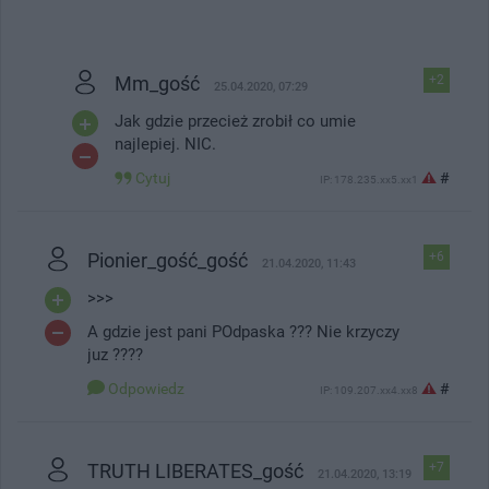
Mm_gość
+2
25.04.2020, 07:29
Jak gdzie przecież zrobił co umie
najlepiej. NIC.
Cytuj
#
IP: 178.235.xx5.xx1
Pionier_gość_gość
+6
21.04.2020, 11:43
>>>
A gdzie jest pani POdpaska ??? Nie krzyczy
juz ????
Odpowiedz
#
IP: 109.207.xx4.xx8
TRUTH LIBERATES_gość
+7
21.04.2020, 13:19