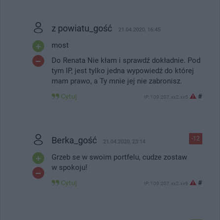
z powiatu_gość
21.04.2020, 16:45
most
Do Renata Nie kłam i sprawdź dokładnie. Pod
tym IP, jest tylko jedna wypowiedź do której
mam prawo, a Ty mnie jej nie zabronisz.
Cytuj
#
IP: 109.207.xx2.xx5
Berka_gość
-12
21.04.2020, 23:14
Grzeb se w swoim portfelu, cudze zostaw
w spokoju!
Cytuj
#
IP: 109.207.xx2.xx9