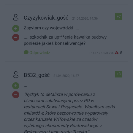
Czyżykowiak_gość
+7
21.04.2020, 14:36
Zapytam czy wojewódzki ....
.... szkodnik za up***enie kawałka budowy
poniesie jakieś konsekwencje?
Odpowiedz
#
IP: 157.25.xx0.xx6
B532_gość
+3
21.04.2020, 16:27
...
"Rydzyk to detalista w porównaniu z
biznesami załatwianymi przez PO w
restauracji Sowa i Przyjaciele. Wolałbym setki
miliardów, które bezpowrotnie wyparowały
przez karuzele VATowskie za czasów
wybitnego ekonomisty Rostowskiego z
Bydgoszczu i jego szefa Tusska."