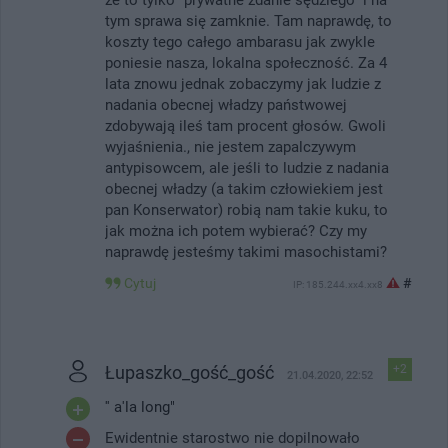
tym sprawa się zamknie. Tam naprawdę, to
koszty tego całego ambarasu jak zwykle
poniesie nasza, lokalna społeczność. Za 4
lata znowu jednak zobaczymy jak ludzie z
nadania obecnej władzy państwowej
zdobywają ileś tam procent głosów. Gwoli
wyjaśnienia., nie jestem zapalczywym
antypisowcem, ale jeśli to ludzie z nadania
obecnej władzy (a takim człowiekiem jest
pan Konserwator) robią nam takie kuku, to
jak można ich potem wybierać? Czy my
naprawdę jesteśmy takimi masochistami?
Cytuj
#
IP: 185.244.xx4.xx8
Łupaszko_gość_gość
+2
21.04.2020, 22:52
'' a'la long"
Ewidentnie starostwo nie dopilnowało