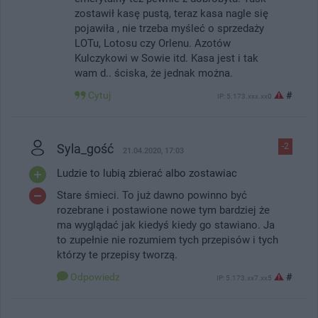
zostawił kasę pustą, teraz kasa nagle się
pojawiła , nie trzeba myśleć o sprzedaży
LOTu, Lotosu czy Orlenu. Azotów
Kulczykowi w Sowie itd. Kasa jest i tak
wam d.. ściska, że jednak można.
Cytuj
#
IP: 5.173.xxx.xx0
Syla_gość
-2
21.04.2020, 17:03
Ludzie to lubią zbierać albo zostawiac
Stare śmieci. To już dawno powinno być
rozebrane i postawione nowe tym bardziej że
ma wyglądać jak kiedyś kiedy go stawiano. Ja
to zupełnie nie rozumiem tych przepisów i tych
którzy te przepisy tworzą.
Odpowiedz
#
IP: 5.173.xx7.xx5