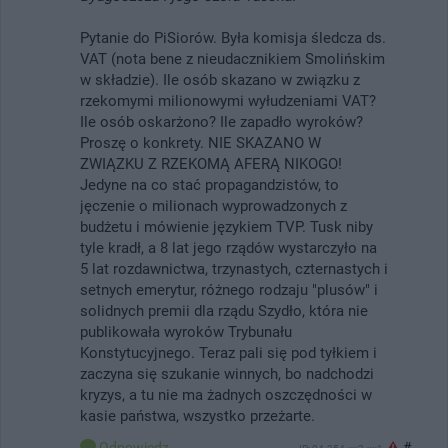
Pytanie do PiSiorów. Była komisja śledcza ds.
VAT (nota bene z nieudacznikiem Smolińskim
w składzie). Ile osób skazano w związku z
rzekomymi milionowymi wyłudzeniami VAT?
Ile osób oskarżono? Ile zapadło wyroków?
Proszę o konkrety. NIE SKAZANO W
ZWIĄZKU Z RZEKOMĄ AFERĄ NIKOGO!
Jedyne na co stać propagandzistów, to
jęczenie o milionach wyprowadzonych z
budżetu i mówienie językiem TVP. Tusk niby
tyle kradł, a 8 lat jego rządów wystarczyło na
5 lat rozdawnictwa, trzynastych, czternastych i
setnych emerytur, różnego rodzaju "plusów" i
solidnych premii dla rządu Szydło, która nie
publikowała wyroków Trybunału
Konstytucyjnego. Teraz pali się pod tyłkiem i
zaczyna się szukanie winnych, bo nadchodzi
kryzys, a tu nie ma żadnych oszczędności w
kasie państwa, wszystko przeżarte.
Odpowiedz
#