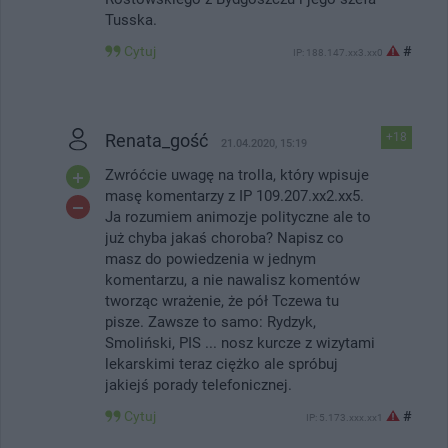
Tusska.
Cytuj
#
IP: 188.147.xx3.xx0
Renata_gość
+18
21.04.2020, 15:19
Zwróćcie uwagę na trolla, który wpisuje
masę komentarzy z IP 109.207.xx2.xx5.
Ja rozumiem animozje polityczne ale to
już chyba jakaś choroba? Napisz co
masz do powiedzenia w jednym
komentarzu, a nie nawalisz komentów
tworząc wrażenie, że pół Tczewa tu
pisze. Zawsze to samo: Rydzyk,
Smoliński, PIS ... nosz kurcze z wizytami
lekarskimi teraz ciężko ale spróbuj
jakiejś porady telefonicznej.
Cytuj
#
IP: 5.173.xxx.xx1