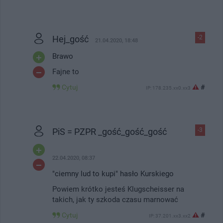
Hej_gość
-2
21.04.2020, 18:48
Brawo
Fajne to
Cytuj
#
IP: 178.235.xx0.xx3
PiS = PZPR _gość_gość_gość
-3
22.04.2020, 08:37
"ciemny lud to kupi" hasło Kurskiego
Powiem krótko jesteś Klugscheisser na
takich, jak ty szkoda czasu marnować
Cytuj
#
IP: 37.201.xx3.xx2