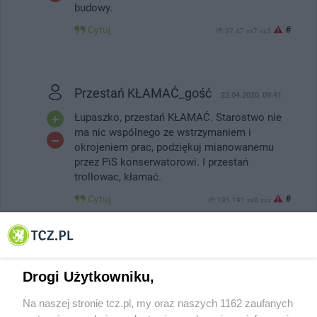
budowy.
Cytuj
#
IP: 37.47.xx7.xx3
Przestań KŁAMAĆ_gość
22.04.2020, 09:41
Łupaszko, przestań KŁAMAĆ. Starostwo nie
ma nic wspólnego ze wstrzymaniem i
okrojeniem prac, podziękuj mianowanemu
przez PiS konserwatorowi. I przestań
trollowac, kłamać.
Cytuj
#
IP: 195.191.xx0.xxx
Ups _gość
-3
22.04.2020, 10:13
Drogi Użytkowniku,
PiS = PZPR
Na naszej stronie tcz.pl, my oraz naszych 1162 zaufanych
Igor Strzok został powołany na