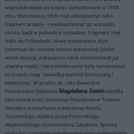
wyprodukowane po wojnie i zamontowane w 1958
roku. Wykonawca robót miał zabezpieczyć tylko
fragment przęsła - i wyeksponować go w pobliżu
mostu, bądź w jednostce muzealnej. Fragment miał
trafić do Politechniki. Nowy konserwator dąży
natomiast do ochrony całości konstrukcji (zanim
wydał decyzję, wykonawca robót zdemontował już
znaczną część) i nie podziela opinii byłej konserwator,
że przęsła mają "niewielką wartość historyczną i
estetyczną". W grudniu ub. roku Generalna
Magdalena Gawin
Konserwator Zabytków
uchyliła
zaskarżoną przez Starostwo Powiatowe w Tczewie
decyzję o wstrzymaniu przebudowy Mostu
Tczewskiego, wydaną przez Pomorskiego
Wojewódzkiego Konserwatora Zabytków. Sprawa
miała być ponownie rozpatrywana przez pomorskiego