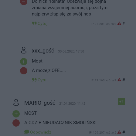
Do nick "Renata" Odezwaja się dojna
zmiana wzajemnej adoracji, poza tym
najpierw złap się za swój nos
Cytuj
#
IP: 37.201.xx3.xx2
xxx_gość
30.06.2020, 17:30
Most
A może,z OFE.....
Cytuj
#
IP: 79.163.xx5.xx9
MARIO_gość
+7
21.04.2020, 11:42
MOST
A GDZIE NIEUDACZNIK SMOLIŃSKI
Odpowiedz
#
IP: 109.207.xx6.xx5