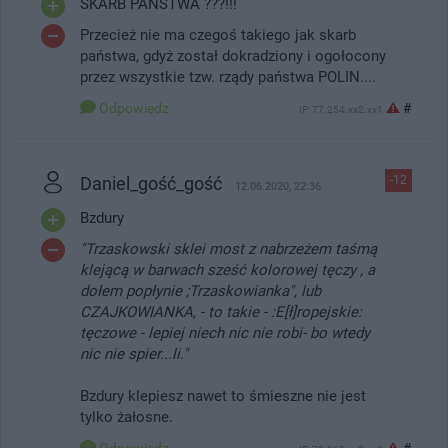
SKARB PAŃSTWA ???!!!
Przecież nie ma czegoś takiego jak skarb
państwa, gdyż został dokradziony i ogołocony
przez wszystkie tzw. rządy państwa POLIN....
Odpowiedz
#
IP: 77.254.xx2.xx1
Daniel_gość_gość
-12
12.06.2020, 22:36
Bzdury
"Trzaskowski sklei most z nabrzeżem taśmą
klejącą w barwach sześć kolorowej tęczy , a
dołem popłynie ;Trzaskowianka", lub
CZAJKOWIANKA, - to takie - :E[ł]ropejskie:
tęczowe - lepiej niech nic nie robi- bo wtedy
nic nie spier...li."
Bzdury klepiesz nawet to śmieszne nie jest
tylko żałosne.
Odpowiedz
#