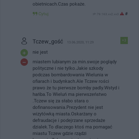
obietnicach.Czas pokaże.
Cytuj
#
IP: 79.163.xx2.xx3
Tczew_gość
+3
13.06.2020, 11:29
nie jest
miastem lubianym za min.swoje poglądy
polityczne i nie tylko.Jakie szkody
podczas bombardowania Wielunia w
ofiarach i budynkach.Ale Tczew rości
prawo że tu pierwsze bomby padly.Wstyd i
hańba.To Wieluń ma pierwszeństwo
.Tczew się za słabo stara o
dofinansowania.Prezydent nie jest
wizytówką miasta.Oskarżany o
defraudacje i podejrzane sprzedaże
dzialek.To dlaczego ktoś ma pomagać
miastu Tczew gdzie rządzi