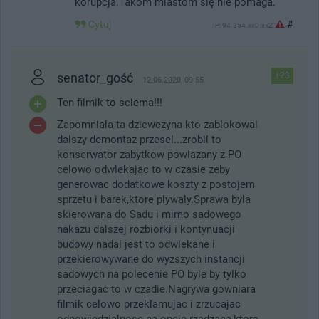
korupcja.Takom miastom się nie pomaga.
Cytuj
#
IP: 94.254.xx0.xx2
senator_gość
+23
12.06.2020, 09:55
Ten filmik to sciema!!!
Zapomniala ta dziewczyna kto zablokowal
dalszy demontaz przesel...zrobil to
konserwator zabytkow powiazany z PO
celowo odwlekajac to w czasie zeby
generowac dodatkowe koszty z postojem
sprzetu i barek,ktore plywaly.Sprawa byla
skierowana do Sadu i mimo sadowego
nakazu dalszej rozbiorki i kontynuacji
budowy nadal jest to odwlekane i
przekierowywane do wyzszych instancji
sadowych na polecenie PO byle by tylko
przeciagac to w czadie.Nagrywa gowniara
filmik celowo przeklamujac i zrzucajac
odpowiedzialnosc na opcje rzadzaca,ktora