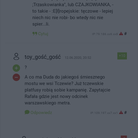
;Trzaskowianka", lub CZAJKOWIANKA, -
to takie - :E[ł]ropejskie: tęczowe - lepiej
niech nic nie robi- bo wtedy nic nie
spier...li.
Cytuj
#
IP: 79.186.xx6.xx8
toy_gość_gość
+10
12.06.2020, 20:52
?
A co ma Duda do jakiegoś śmiesznego
mostu we wsi Tczewie? Już tczewskie
platfusy robią sobie kampanię. Zapytajcie
Rafała gdzie jest nowy odcinek
warszawskiego metra.
Odpowiedz
#
IP: 109.197.xx7.xx1