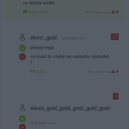
co dobrze zrobili
Odpowiedz
#
IP: 79.163.xx7.xx1
skoro _gość
-17
12.06.2020, 13:12
pisiory mają
co kraść to chyba nie wszystko sprzedali
?
Cytuj
#
IP: 5.173.xx1.xx0
-8
Alexis_gość_gość_gość_gość_gość
12.06.2020, 17:43