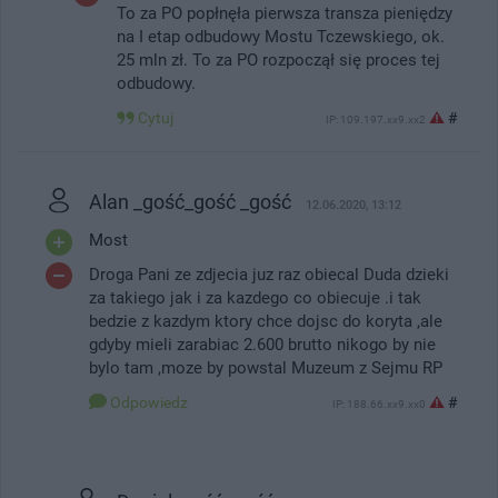
To za PO popłnęła pierwsza transza pieniędzy
na I etap odbudowy Mostu Tczewskiego, ok.
25 mln zł. To za PO rozpoczął się proces tej
odbudowy.
Cytuj
#
IP: 109.197.xx9.xx2
Alan _gość_gość _gość
12.06.2020, 13:12
Most
Droga Pani ze zdjecia juz raz obiecal Duda dzieki
za takiego jak i za kazdego co obiecuje .i tak
bedzie z kazdym ktory chce dojsc do koryta ,ale
gdyby mieli zarabiac 2.600 brutto nikogo by nie
bylo tam ,moze by powstal Muzeum z Sejmu RP
Odpowiedz
#
IP: 188.66.xx9.xx0