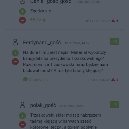
Daniel_gość_gość
12.06.2020, 22:30
Zgadza się
Cytuj
#
IP: 79.163.xx2.xx3
Ferdynand_gość
+18
12.06.2020, 14:57
Na dole filmu jest napis "Materiał wyborczy
kandydata na prezydenta Trzaskowskiego"
Rozumiem że Trzaskowski teraz będzie nam
budował most? A ma tyle taśmy klejącej?
Odpowiedz
#
IP: 78.88.xx5.xx5
polak_gość
+18
12.06.2020, 18:29
Trzaskowski sklei most z nabrzeżem
taśmą klejącą w barwach sześć
kolorowej tęczy , a dołem popłynie