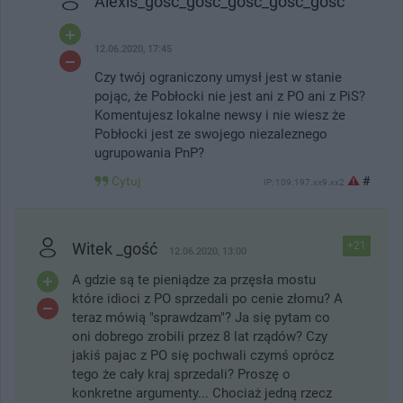
Alexis_gość_gość_gość_gość_gość
12.06.2020, 17:45
Czy twój ograniczony umysł jest w stanie
pojąc, że Pobłocki nie jest ani z PO ani z PiS?
Komentujesz lokalne newsy i nie wiesz że
Pobłocki jest ze swojego niezaleznego
ugrupowania PnP?
Cytuj
#
IP: 109.197.xx9.xx2
Witek _gość
+21
12.06.2020, 13:00
A gdzie są te pieniądze za przęsła mostu
które idioci z PO sprzedali po cenie złomu? A
teraz mówią "sprawdzam"? Ja się pytam co
oni dobrego zrobili przez 8 lat rządów? Czy
jakiś pajac z PO się pochwali czymś oprócz
tego że cały kraj sprzedali? Proszę o
konkretne argumenty... Chociaż jedną rzecz