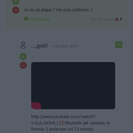
...
co to za plapa ? nie przy jedzeniu :)
Odpowiedz
#
IP: 5.172.xx2.xx0
.._gość
+3
14.06.2020, 10:01
..
http://www.youtube.com/watch?
v=ijJLnaUz4_I
Mazurek jak zawsze, w
formie :) polecam od 13 minuty