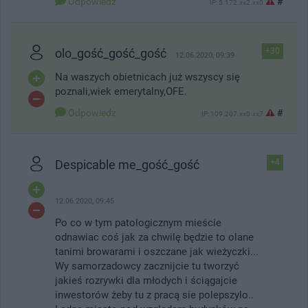
Odpowiedz
#
IP: 5.172.xx2.xx0
olo_gość_gość_gość
+30
12.06.2020, 09:39
Na waszych obietnicach już wszyscy się
poznali,wiek emerytalny,OFE.
Odpowiedz
#
IP: 109.207.xx0.xx7
Despicable me_gość_gość
+4
12.06.2020, 09:45
Po co w tym patologicznym mieście
odnawiac coś jak za chwilę będzie to olane
tanimi browarami i oszczane jak wieżyczki...
Wy samorzadowcy zacznijcie tu tworzyć
jakieś rozrywki dla młodych i ściągajcie
inwestorów żeby tu z pracą sie polepszylo..