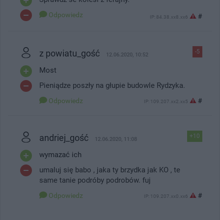
Odpowiedz
#
IP: 84.38.xx8.xx6
z powiatu_gość
-5
12.06.2020, 10:52
Most
Pieniądze poszły na głupie budowle Rydzyka.
Odpowiedz
#
IP: 109.207.xx2.xx5
andriej_gość
+10
12.06.2020, 11:08
wymazać ich
umaluj się babo , jaka ty brzydka jak KO , te
same tanie podróby podrobów. fuj
Odpowiedz
#
IP: 109.207.xx0.xx6