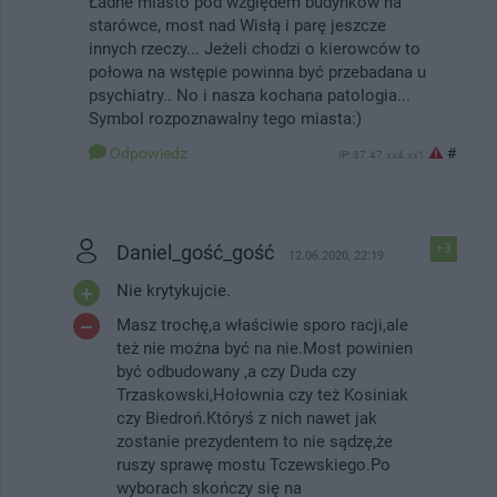
Ładne miasto pod względem budynków na
starówce, most nad Wisłą i parę jeszcze
innych rzeczy... Jeżeli chodzi o kierowców to
połowa na wstępie powinna być przebadana u
psychiatry.. No i nasza kochana patologia...
Symbol rozpoznawalny tego miasta:)
Odpowiedz
#
IP: 37.47.xx4.xx1
Daniel_gość_gość
+3
12.06.2020, 22:19
Nie krytykujcie.
Masz trochę,a właściwie sporo racji,ale
też nie można być na nie.Most powinien
być odbudowany ,a czy Duda czy
Trzaskowski,Hołownia czy też Kosiniak
czy Biedroń.Któryś z nich nawet jak
zostanie prezydentem to nie sądzę,że
ruszy sprawę mostu Tczewskiego.Po
wyborach skończy się na