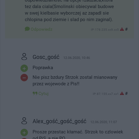
tez dala ciala(Smolinski obiecywal budowe
w swej kielbasie wyborczej az zapadl sie
chlopina pod ziemie i slad po nim zaginal).
Odpowiedz
#
IP: 178.235.xx9.xx5
Gosc_gość
12.06.2020, 10:46
Poprawka
Nie pisz bzdury Strzok zostal mianowany
przez wojewode z Pis!!
Cytuj
#
IP: 87.155.xx7.xx1
Alex_gość_gość_gość
12.06.2020, 11:07
Prosze przestac kłamać. Strzok to czlowiek
od PiS, a nie PO.