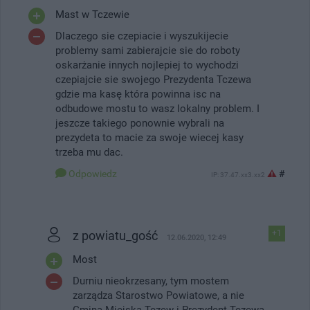
Mast w Tczewie
Dlaczego sie czepiacie i wyszukijecie
problemy sami zabierajcie sie do roboty
oskarżanie innych nojlepiej to wychodzi
czepiajcie sie swojego Prezydenta Tczewa
gdzie ma kasę która powinna isc na
odbudowe mostu to wasz lokalny problem. I
jeszcze takiego ponownie wybrali na
prezydeta to macie za swoje wiecej kasy
trzeba mu dac.
Odpowiedz
#
IP: 37.47.xx3.xx2
z powiatu_gość
+1
12.06.2020, 12:49
Most
Durniu nieokrzesany, tym mostem
zarządza Starostwo Powiatowe, a nie
Gmina Miejska Tczew i Prezydent Tczewa.