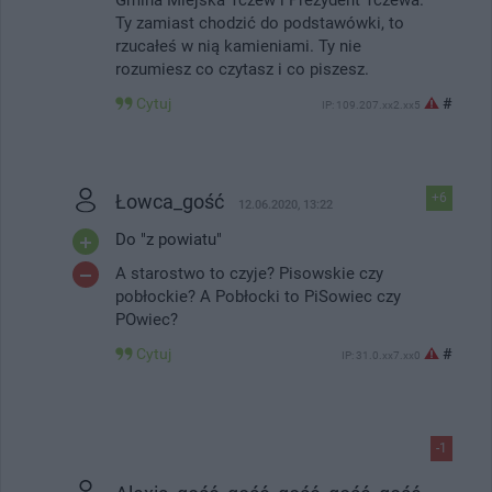
Ty zamiast chodzić do podstawówki, to
rzucałeś w nią kamieniami. Ty nie
rozumiesz co czytasz i co piszesz.
Cytuj
#
IP: 109.207.xx2.xx5
Łowca_gość
+6
12.06.2020, 13:22
Do "z powiatu"
A starostwo to czyje? Pisowskie czy
pobłockie? A Pobłocki to PiSowiec czy
POwiec?
Cytuj
#
IP: 31.0.xx7.xx0
-1