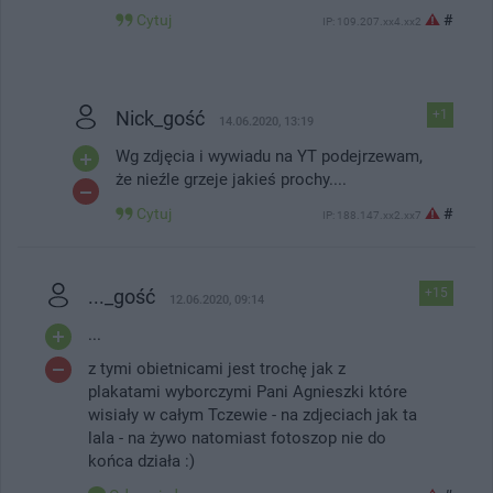
#
Cytuj
IP: 109.207.xx4.xx2
Nick_gość
+1
14.06.2020, 13:19
Wg zdjęcia i wywiadu na YT podejrzewam,
że nieźle grzeje jakieś prochy....
Cytuj
#
IP: 188.147.xx2.xx7
..._gość
+15
12.06.2020, 09:14
...
z tymi obietnicami jest trochę jak z
plakatami wyborczymi Pani Agnieszki które
wisiały w całym Tczewie - na zdjeciach jak ta
lala - na żywo natomiast fotoszop nie do
końca działa :)