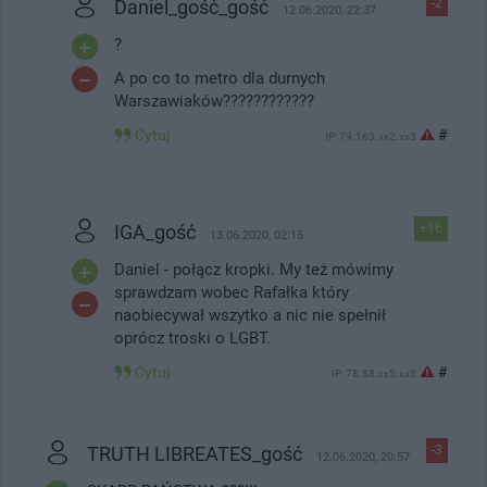
Daniel_gość_gość
-2
12.06.2020, 22:37
?
A po co to metro dla durnych
Warszawiaków????????????
Cytuj
#
IP: 79.163.xx2.xx3
IGA_gość
+16
13.06.2020, 02:15
Daniel - połącz kropki. My też mówimy
sprawdzam wobec Rafałka który
naobiecywał wszytko a nic nie spełnił
oprócz troski o LGBT.
Cytuj
#
IP: 78.88.xx5.xx5
TRUTH LIBREATES_gość
-3
12.06.2020, 20:57