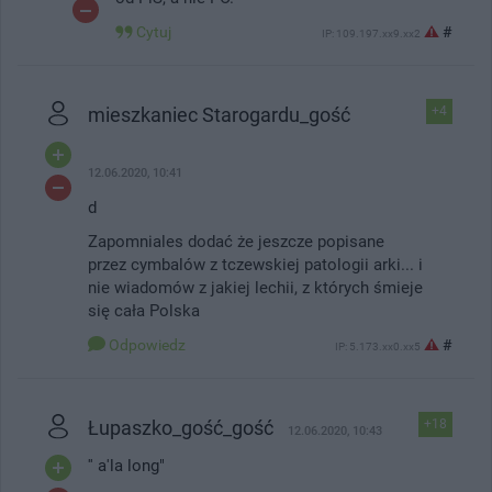
Cytuj
#
IP: 109.197.xx9.xx2
mieszkaniec Starogardu_gość
+4
12.06.2020, 10:41
d
Zapomniales dodać że jeszcze popisane
przez cymbalów z tczewskiej patologii arki... i
nie wiadomów z jakiej lechii, z których śmieje
się cała Polska
Odpowiedz
#
IP: 5.173.xx0.xx5
Łupaszko_gość_gość
+18
12.06.2020, 10:43
'' a'la long"