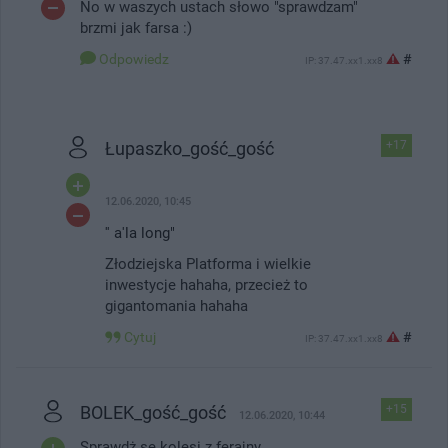
No w waszych ustach słowo "sprawdzam"
brzmi jak farsa :)
Odpowiedz
#
IP: 37.47.xx1.xx8
Łupaszko_gość_gość
+17
12.06.2020, 10:45
'' a'la long"
Złodziejska Platforma i wielkie
inwestycje hahaha, przecież to
gigantomania hahaha
Cytuj
#
IP: 37.47.xx1.xx8
BOLEK_gość_gość
+15
12.06.2020, 10:44
Sprawdż se kolesi z ferajny.