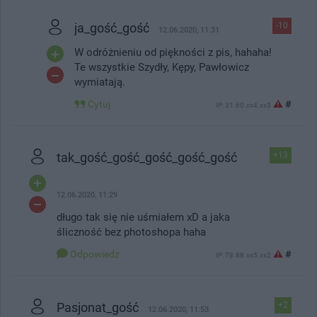
ja_gość_gość
-10
12.06.2020, 11:31
W odróżnieniu od piękności z pis, hahaha!
Te wszystkie Szydły, Kępy, Pawłowicz
wymiatają.
Cytuj
#
IP: 31.60.xx4.xx3
tak_gość_gość_gość_gość_gość
+13
12.06.2020, 11:29
długo tak się nie uśmiałem xD a jaka
śliczność bez photoshopa haha
Odpowiedz
#
IP: 78.88.xx5.xx2
Pasjonat_gość
+2
12.06.2020, 11:53