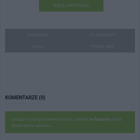
WIĘCEJ ARTYKUŁÓW
Aktualności
Do ulubionych
Drukuj
Prześlij dalej
KOMENTARZE (0)
Uwaga! Funkcja komentowania została
wyłączona
przez
Moderatora serwisu...