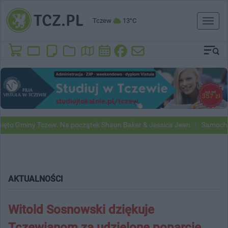
Tczew
13°C
Toggl
naviga
Gminy Tczew. Na początek Shaun Baker & Jessica Jean
Samochody Goo
AKTUALNOŚCI
Witold Sosnowski dziękuje
Tczewianom za udzielone poparcie