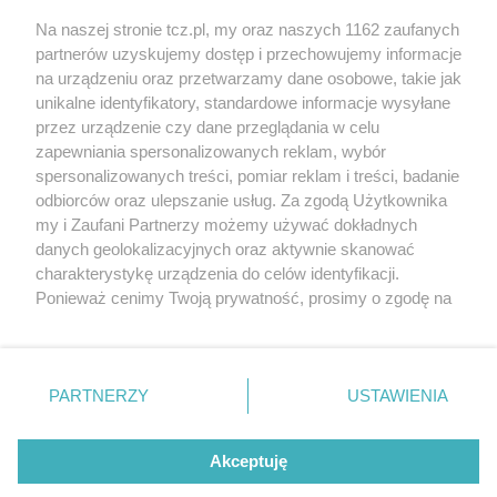
Na naszej stronie tcz.pl, my oraz naszych 1162 zaufanych
partnerów uzyskujemy dostęp i przechowujemy informacje
na urządzeniu oraz przetwarzamy dane osobowe, takie jak
unikalne identyfikatory, standardowe informacje wysyłane
przez urządzenie czy dane przeglądania w celu
zapewniania spersonalizowanych reklam, wybór
O FIRMIE
POLITYKA PRYWATNOŚCI
HOSTING
spersonalizowanych treści, pomiar reklam i treści, badanie
REKLAMA
WSPÓŁPRACA
RSS
FACEBOOK
KONTAKT
odbiorców oraz ulepszanie usług. Za zgodą Użytkownika
my i Zaufani Partnerzy możemy używać dokładnych
Nasze serwisy
danych geolokalizacyjnych oraz aktywnie skanować
charakterystykę urządzenia do celów identyfikacji.
Aktualności
Muzyka i kultura
Ponieważ cenimy Twoją prywatność, prosimy o zgodę na
Tcz24
Archiwum wydarzeń
korzystanie z tych technologii poprzez kliknięcie
Kronika Policyjna
Telewizja Internetowa
„Akceptuję”. Zgoda jest dobrowolna i zawsze możesz ją
Kalendarz imprez
Sport
zmienić/wycofać klikając przycisk ustawień prywatności
Salony urody i masażu
Żłobki i przedszkola
PARTNERZY
USTAWIENIA
Historia miasta
Zdjęcia miasta
znajdujący się w lewym dolnym rogu strony
. Niektóre
Władze miasta
Zabytki
rodzaje przetwarzania danych nie wymagają zgody
użytkownika, ale masz prawo sprzeciwić się takiemu
Akceptuję
przetwarzaniu. Preferencje będą miały zastosowania tylko