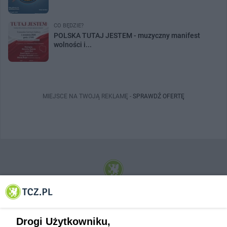
CO BĘDZIE?
POLSKA TUTAJ JESTEM - muzyczny manifest
wolności i...
MIEJSCE NA TWOJĄ REKLAMĘ -
SPRAWDŹ OFERTĘ
© 2001-2026 Tczew - TCZ.PL Sp. z o.o. Internetowy Serwis Informacyjny Miasta
Tczewa
Drogi Użytkowniku,