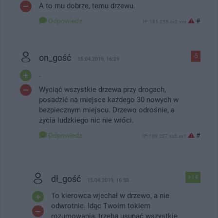
A to mu dobrze, temu drzewu.
Odpowiedz
#
IP: 185.233.xx2.xxx
on_gość
-5
15.04.2019, 16:29
.
Wyciąć wszystkie drzewa przy drogach,
posadzić na miejsce każdego 30 nowych w
bezpiecznym miejscu. Drzewo odrośnie, a
życia ludzkiego nic nie wróci.
Odpowiedz
#
IP: 109.207.xx5.xx1
dł_gość
+14
15.04.2019, 16:58
To kierowca wjechał w drzewo, a nie
odwrotnie. Idąc Twoim tokiem
rozumowania, trzeba usunąć wszystkie