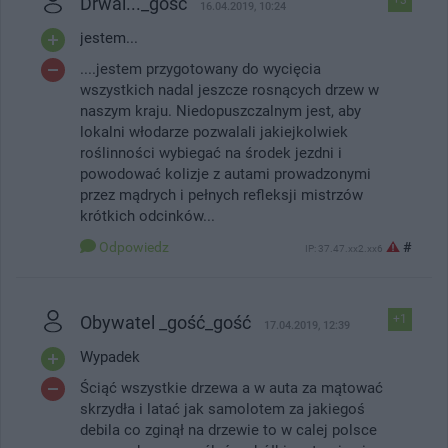
Drwal..._gość
16.04.2019, 10:24
jestem...
....jestem przygotowany do wycięcia
wszystkich nadal jeszcze rosnących drzew w
naszym kraju. Niedopuszczalnym jest, aby
lokalni włodarze pozwalali jakiejkolwiek
roślinności wybiegać na środek jezdni i
powodować kolizje z autami prowadzonymi
przez mądrych i pełnych refleksji mistrzów
krótkich odcinków...
Odpowiedz
#
IP: 37.47.xx2.xx6
Obywatel _gość_gość
+1
17.04.2019, 12:39
Wypadek
Ściąć wszystkie drzewa a w auta za mątować
skrzydła i latać jak samolotem za jakiegoś
debila co zginął na drzewie to w calej polsce