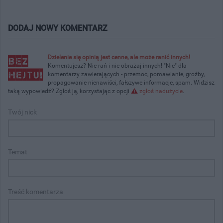
DODAJ NOWY KOMENTARZ
Dzielenie się opinią jest cenne, ale może ranić innych!
Komentujesz? Nie rań i nie obrażaj innych! "Nie" dla
komentarzy zawierających - przemoc, pomawianie, groźby,
propagowanie nienawiści, fałszywe informacje, spam. Widzisz
taką wypowiedź? Zgłoś ją, korzystając z opcji
zgłoś nadużycie
.
Twój nick
Temat
Treść komentarza