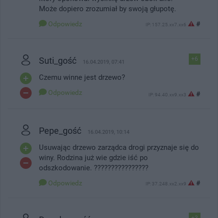
Może dopiero zrozumiał by swoją głupotę.
Odpowiedz
#
IP: 157.25.xx7.xx6
Suti_gość
+6
16.04.2019, 07:41
Czemu winne jest drzewo?
Odpowiedz
#
IP: 94.40.xx9.xx3
Pepe_gość
16.04.2019, 10:14
Usuwając drzewo zarządca drogi przyznaje się do
winy. Rodzina już wie gdzie iść po
odszkodowanie. ????????????????
Odpowiedz
#
IP: 37.248.xx2.xx9
+3