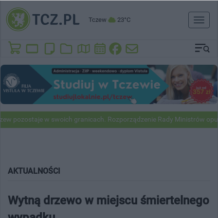
Tczew
23°C
Toggl
naviga
ostaje w swoich granicach. Rozporządzenie Rady Ministrów opublikowa
AKTUALNOŚCI
Wytną drzewo w miejscu śmiertelnego
wypadku