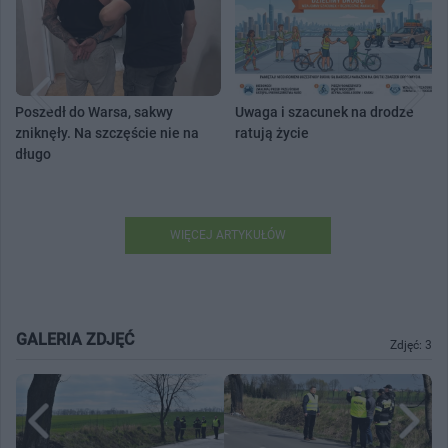
Poszedł do Warsa, sakwy
Uwaga i szacunek na drodze
zniknęły. Na szczęście nie na
ratują życie
długo
WIĘCEJ ARTYKUŁÓW
GALERIA ZDJĘĆ
Zdjęć: 3