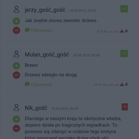
jerzy_gość_gość
+3
15.04.2019, 23:00
Jak zwykle znowu zawiniło drzewo.
Odpowiedz
#
IP: 5.60.xxx.xx1
Mulan_gość_gość
+5
16.04.2019, 03:48
Brawo
Drzewo wbieglo na drogę
Odpowiedz
#
IP: 37.47.xx9.xx4
Nik_gość
-9
16.04.2019, 06:39
Dlaczego w naszym kraju ta idiotyczna władza,
dopiero działa po tragicznych wypadkach. To
powinno się zdarzyć w rodzinie tego kretyna
który oponował wycinkę drzew obok ulic.