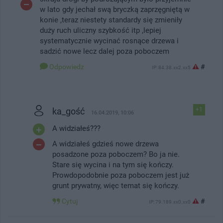
w lato gdy jechał swą bryczką zaprzęgniętą w
konie ,teraz niestety standardy się zmieniły
duży ruch uliczny szybkość itp ,lepiej
systematycznie wycinać rosnące drzewa i
sadzić nowe lecz dalej poza poboczem
Odpowiedz
#
IP: 84.38.xx2.xx5
ka_gość
+1
16.04.2019, 10:06
A widziałeś???
A widziałeś gdzieś nowe drzewa
posadzone poza poboczem? Bo ja nie.
Stare się wycina i na tym się kończy.
Prowdopodobnie poza poboczem jest już
grunt prywatny, więc temat się kończy.
Cytuj
#
IP: 79.189.xx0.xx0