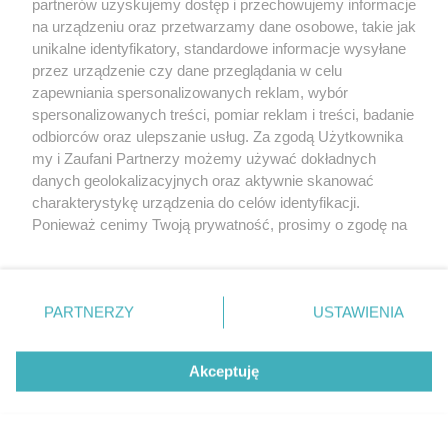
partnerów uzyskujemy dostęp i przechowujemy informacje
na urządzeniu oraz przetwarzamy dane osobowe, takie jak
unikalne identyfikatory, standardowe informacje wysyłane
przez urządzenie czy dane przeglądania w celu
zapewniania spersonalizowanych reklam, wybór
O FIRMIE
POLITYKA PRYWATNOŚCI
HOSTING
spersonalizowanych treści, pomiar reklam i treści, badanie
REKLAMA
WSPÓŁPRACA
RSS
FACEBOOK
KONTAKT
odbiorców oraz ulepszanie usług. Za zgodą Użytkownika
my i Zaufani Partnerzy możemy używać dokładnych
Nasze serwisy
danych geolokalizacyjnych oraz aktywnie skanować
charakterystykę urządzenia do celów identyfikacji.
Aktualności
Muzyka i kultura
Ponieważ cenimy Twoją prywatność, prosimy o zgodę na
Tcz24
Archiwum wydarzeń
korzystanie z tych technologii poprzez kliknięcie
Kronika Policyjna
Telewizja Internetowa
„Akceptuję”. Zgoda jest dobrowolna i zawsze możesz ją
Kalendarz imprez
Sport
zmienić/wycofać klikając przycisk ustawień prywatności
Salony urody i masażu
Żłobki i przedszkola
PARTNERZY
USTAWIENIA
Historia miasta
Zdjęcia miasta
znajdujący się w lewym dolnym rogu strony
. Niektóre
Władze miasta
Zabytki
rodzaje przetwarzania danych nie wymagają zgody
użytkownika, ale masz prawo sprzeciwić się takiemu
Akceptuję
przetwarzaniu. Preferencje będą miały zastosowania tylko
na tej witrynie.
Zainstaluj aplikację Tcz.pl w Google Play:
Android
Zapoznaj się z poniższymi informacjami, abyś mógł