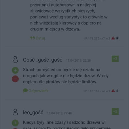
przystanki autobusowe, a najlepiej
zlikwidować wszystkich pieszych,
ponieważ według statystyk to głównie w
nich wjeżdżają kierowcy a dopiero na
drugim miejscu w drzewa.
Cytuj
#
IP: 178.235.xx7.xx3
Gość _gość_gość
+3
15.04.2019, 22:28
Strach pomyśleć co będzie się działo na
drogach jak w ogóle nie będzie drzew. Wtedy
dopiero dla piratów nie będzie limitów.
Odpowiedz
#
IP: 185.167.xx4.xx1
leo_gość
+2
15.04.2019, 22:40
Kiedyś były inne czasy i sadzono drzewa w
skraju drogi by podróżującym było przyjemnie