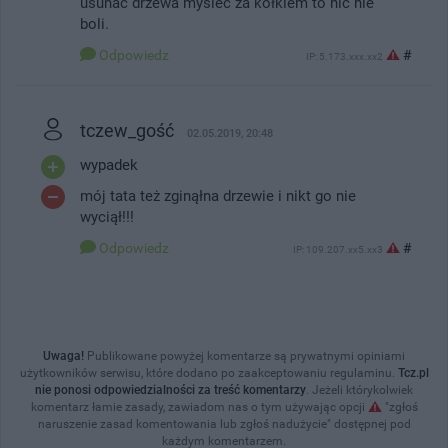
usunac drzewa myśleć za kółkiem to nic nie
boli.
Odpowiedz
#
IP: 5.173.xxx.xx2
tczew_gość
02.05.2019, 20:48
wypadek
mój tata też zginąłna drzewie i nikt go nie
wyciął!!!
Odpowiedz
#
IP: 109.207.xx5.xx3
Uwaga!
Publikowane powyżej komentarze są prywatnymi opiniami
użytkowników serwisu, które dodano po zaakceptowaniu regulaminu.
Tcz.pl
nie ponosi odpowiedzialności za treść komentarzy
. Jeżeli którykolwiek
komentarz łamie zasady, zawiadom nas o tym używając opcji
"zgłoś
naruszenie zasad komentowania lub zgłoś nadużycie" dostępnej pod
każdym komentarzem.