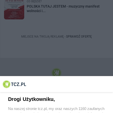
CO BĘDZIE?
POLSKA TUTAJ JESTEM - muzyczny manifest
wolności i...
MIEJSCE NA TWOJĄ REKLAMĘ -
SPRAWDŹ OFERTĘ
© 2001-2026 Tczew - TCZ.PL Sp. z o.o. Internetowy Serwis Informacyjny Miasta
Tczewa
Drogi Użytkowniku,
Na naszej stronie tcz.pl, my oraz naszych 1160 zaufanych