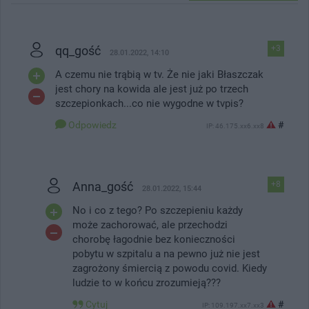
qq_gość
+3
28.01.2022, 14:10
A czemu nie trąbią w tv. Że nie jaki Błaszczak
jest chory na kowida ale jest już po trzech
szczepionkach...co nie wygodne w tvpis?
Odpowiedz
#
IP: 46.175.xx6.xx8
Anna_gość
+8
28.01.2022, 15:44
No i co z tego? Po szczepieniu każdy
może zachorować, ale przechodzi
chorobę łagodnie bez konieczności
pobytu w szpitalu a na pewno już nie jest
zagrożony śmiercią z powodu covid. Kiedy
ludzie to w końcu zrozumieją???
Cytuj
#
IP: 109.197.xx7.xx3