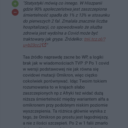
"Statystyki mówią co innego. W Hiszpanii
gdzie 90% społeczeństwa jest zaszczepiona
śmiertelność spadła do 1% z 13% w stosunku
do pierwszych 2 fal. Zmalała znacznie liczba
hospitalizacji, co spowodowalo że służba
zdrowia jest wydolna a Covid może być
traktowany jak grypa. Źródełko:
tnij.tcz.pl/?
u=b23cc2
"
Taa źródło naprawdę zacne bo WP, a logiki
brak jak w wiadomościach TVP :P Po 1 covid
w wersji podstawowej nie jak równa się
covidowi mutacji Omikron, więc cięzko
cokolwiek porównywać. Idąc Twoim tokiem
rozumowania to w krajach słabo
zaszczepionych np z Afryki też widać dużą
niższa śmiertelność między wariantem alfa a
omikronem przy podobnym niskim poziomie
wyszczepienia. Ta różnica głównie wynika z
tego, że Omikron po prostu jest łagodniejszy,
a nie z ilości szczepień. Po 2 w 1 falii zmarło