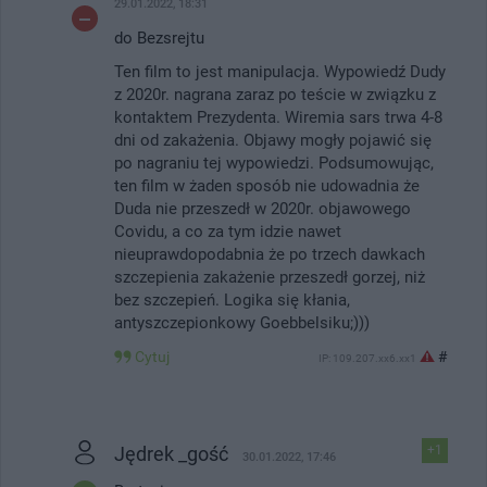
29.01.2022, 18:31
do Bezsrejtu
Ten film to jest manipulacja. Wypowiedź Dudy
z 2020r. nagrana zaraz po teście w związku z
kontaktem Prezydenta. Wiremia sars trwa 4-8
dni od zakażenia. Objawy mogły pojawić się
po nagraniu tej wypowiedzi. Podsumowując,
ten film w żaden sposób nie udowadnia że
Duda nie przeszedł w 2020r. objawowego
Covidu, a co za tym idzie nawet
nieuprawdopodabnia że po trzech dawkach
szczepienia zakażenie przeszedł gorzej, niż
bez szczepień. Logika się kłania,
antyszczepionkowy Goebbelsiku;)))
Cytuj
#
IP: 109.207.xx6.xx1
Jędrek _gość
+1
30.01.2022, 17:46