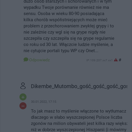
dużo osób starszych i schorowanych i w tym
wypadku Twoje porównanie również nie ma
sensu. Osoba w wieku 80-90 posiadająca
kilka chorób współistniejących może mieć
problem z przechorowaniem zwykłej grypy i to
nie zależnie czy wgl się na grype nigdy nie
szczepiła czy szczepiła się na grype regularnie
co roku od 30 lat. Włączcie ludzie myślenie, a
nie cytujcie portali typu WP czy Onet...
Odpowiedz
#
IP: 109.207.xx7.xx1
Dikembe_Mutombo_gość_gość_gość_gość
30.01.2022, 17:15
To jak masz to myślenie włączone to wytłumacz
dlaczego w słabo wyszczepionej Polsce liczba
zgonów na milion obywateli jest kilka razy większa
niż w dobrze wyszczepionej Hiszpanii (i mówimy o