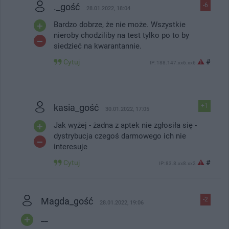
._gość
-6
28.01.2022, 18:04
Bardzo dobrze, że nie może. Wszystkie
nieroby chodziliby na test tylko po to by
siedzieć na kwarantannie.
Cytuj
#
IP: 188.147.xx6.xx6
kasia_gość
+1
30.01.2022, 17:05
Jak wyżej - żadna z aptek nie zgłosiła się -
dystrybucja czegoś darmowego ich nie
interesuje
Cytuj
#
IP: 83.8.xx8.xx2
Magda_gość
-2
28.01.2022, 19:06
__