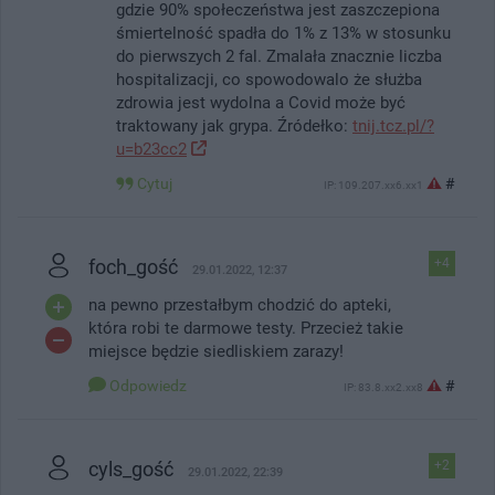
gdzie 90% społeczeństwa jest zaszczepiona
śmiertelność spadła do 1% z 13% w stosunku
do pierwszych 2 fal. Zmalała znacznie liczba
hospitalizacji, co spowodowalo że służba
zdrowia jest wydolna a Covid może być
traktowany jak grypa. Źródełko:
tnij.tcz.pl/?
u=b23cc2
Cytuj
#
IP: 109.207.xx6.xx1
foch_gość
+4
29.01.2022, 12:37
na pewno przestałbym chodzić do apteki,
która robi te darmowe testy. Przecież takie
miejsce będzie siedliskiem zarazy!
Odpowiedz
#
IP: 83.8.xx2.xx8
cyls_gość
+2
29.01.2022, 22:39