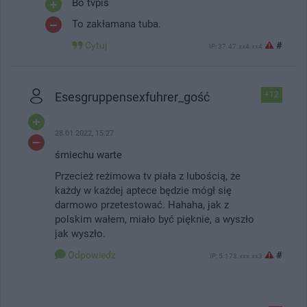
Bo tvpis
To zakłamana tuba.
Cytuj
#
IP: 37.47.xx4.xx4
Esesgruppensexfuhrer_gość
+12
28.01.2022, 15:27
śmiechu warte
Przecież reżimowa tv piała z lubością, że
każdy w każdej aptece będzie mógł się
darmowo przetestować. Hahaha, jak z
polskim wałem, miało być pięknie, a wyszło
jak wyszło.
Odpowiedz
#
IP: 5.173.xxx.xx3