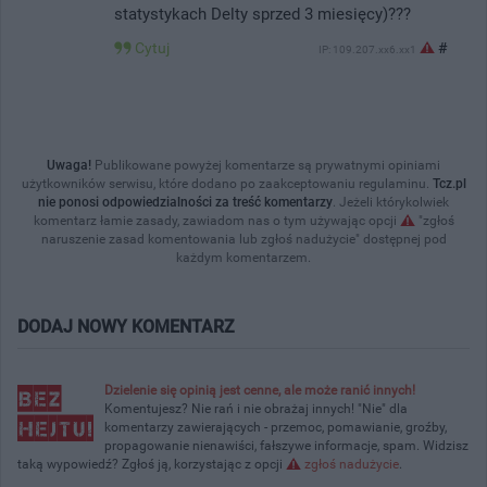
statystykach Delty sprzed 3 miesięcy)???
Cytuj
#
IP: 109.207.xx6.xx1
Uwaga!
Publikowane powyżej komentarze są prywatnymi opiniami
użytkowników serwisu, które dodano po zaakceptowaniu regulaminu.
Tcz.pl
nie ponosi odpowiedzialności za treść komentarzy
. Jeżeli którykolwiek
komentarz łamie zasady, zawiadom nas o tym używając opcji
"zgłoś
naruszenie zasad komentowania lub zgłoś nadużycie" dostępnej pod
każdym komentarzem.
DODAJ NOWY KOMENTARZ
Dzielenie się opinią jest cenne, ale może ranić innych!
Komentujesz? Nie rań i nie obrażaj innych! "Nie" dla
komentarzy zawierających - przemoc, pomawianie, groźby,
propagowanie nienawiści, fałszywe informacje, spam. Widzisz
taką wypowiedź? Zgłoś ją, korzystając z opcji
zgłoś nadużycie
.