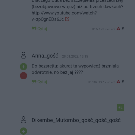
Dlaczego Duda bez szczepienia przeszedł lżej
(bezobjawowo wręcz) niż po trzech dawkach?
http://www.youtube.com/watch?
v=zpOgnEDs6Jc
Cytuj
#
IP: 5.173.xxx.xx2
Anna_gość
28.01.2022, 18:15
Do bezsrejtu: akurat ta wypowiedź brzmiała
odwrotnie, no bez jaj ????
Cytuj
#
IP: 109.197.xx7.xx3
+2
Dikembe_Mutombo_gość_gość_gość