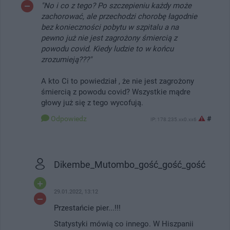
"No i co z tego? Po szczepieniu każdy może
zachorować, ale przechodzi chorobę łagodnie
bez konieczności pobytu w szpitalu a na
pewno już nie jest zagrożony śmiercią z
powodu covid. Kiedy ludzie to w końcu
zrozumieją???"
A kto Ci to powiedział , że nie jest zagrożony
śmiercią z powodu covid? Wszystkie mądre
głowy już się z tego wycofują.
Odpowiedz
#
IP: 178.235.xx0.xx6
Dikembe_Mutombo_gość_gość_gość
29.01.2022, 13:12
Przestańcie pier...!!!
Statystyki mówią co innego. W Hiszpanii