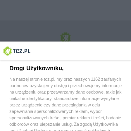
© 2001-2026 Tczew - TCZ.PL Sp. z o.o. Internetowy Serwis Informacyjny Miasta
Tczewa
Drogi Użytkowniku,
Na naszej stronie tcz.pl, my oraz naszych 1162 zaufanych
partnerów uzyskujemy dostęp i przechowujemy informacje
na urządzeniu oraz przetwarzamy dane osobowe, takie jak
unikalne identyfikatory, standardowe informacje wysyłane
przez urządzenie czy dane przeglądania w celu
zapewniania spersonalizowanych reklam, wybór
O FIRMIE
POLITYKA PRYWATNOŚCI
HOSTING
spersonalizowanych treści, pomiar reklam i treści, badanie
REKLAMA
WSPÓŁPRACA
RSS
FACEBOOK
KONTAKT
odbiorców oraz ulepszanie usług. Za zgodą Użytkownika
my i Zaufani Partnerzy możemy używać dokładnych