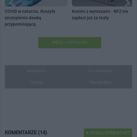
COVID w natarciu. Ruszyły
Koniec z wymazami - NFZ nie
szczepienia dawką
zapłaci już za testy
przypominającą
WIĘCEJ ARTYKUŁÓW
Aktualności
Do ulubionych
Drukuj
Prześlij dalej
KOMENTARZE (14)
DODAJ KOMENTARZ