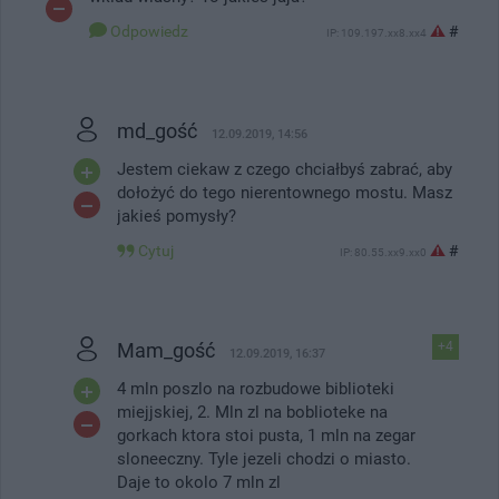
Odpowiedz
#
IP: 109.197.xx8.xx4
md_gość
12.09.2019, 14:56
Jestem ciekaw z czego chciałbyś zabrać, aby
dołożyć do tego nierentownego mostu. Masz
jakieś pomysły?
Cytuj
#
IP: 80.55.xx9.xx0
Mam_gość
+4
12.09.2019, 16:37
4 mln poszlo na rozbudowe biblioteki
miejjskiej, 2. Mln zl na boblioteke na
gorkach ktora stoi pusta, 1 mln na zegar
sloneeczny. Tyle jezeli chodzi o miasto.
Daje to okolo 7 mln zl