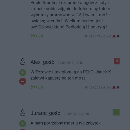
Pośle Smoliński zaproś kolegów z listy i
zróbcie sobie zdjęcie do folderu by folder
wyborczy promować w TV Trwam - może
uwierzą w cuda !! Wielkim cudem jest
być Człowiekiem! Podłością Hipokrytą !!
Cytuj
#
IP: 188.147.xx2.xx9
Alex_gość
-5
12.09.2019, 19:48
W Tczewie i tak głosują na PEŁO. Janek K
załatwi kapustę na ten most
Cytuj
#
IP: 159.205.xx8.xx6
Jurand_gość
+1
12.09.2019, 20:20
A nam potrzebny most a nie zabytek