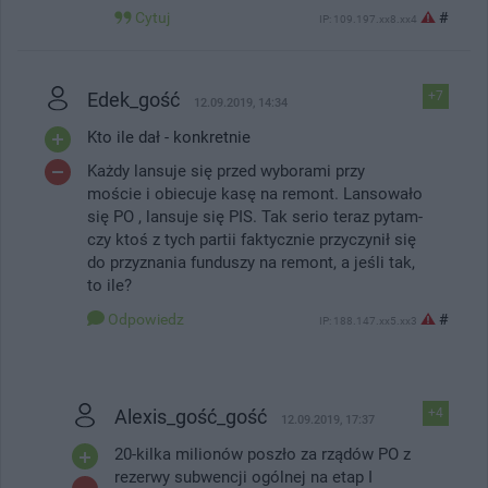
Cytuj
#
IP: 109.197.xx8.xx4
Edek_gość
+7
12.09.2019, 14:34
Kto ile dał - konkretnie
Każdy lansuje się przed wyborami przy
moście i obiecuje kasę na remont. Lansowało
się PO , lansuje się PIS. Tak serio teraz pytam-
czy ktoś z tych partii faktycznie przyczynił się
do przyznania funduszy na remont, a jeśli tak,
to ile?
Odpowiedz
#
IP: 188.147.xx5.xx3
Alexis_gość_gość
+4
12.09.2019, 17:37
20-kilka milionów poszło za rządów PO z
rezerwy subwencji ogólnej na etap I