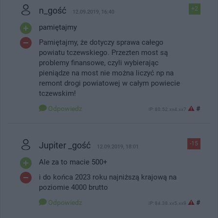
n_gość
+2
12.09.2019, 16:40
pamiętajmy
Pamiętajmy, że dotyczy sprawa całego
powiatu tczewskiego. Przezten most są
problemy finansowe, czyli wybierając
pieniądze na most nie można liczyć np na
remont drogi powiatowej w całym powiecie
tczewskim!
Odpowiedz
#
IP: 80.52.xx4.xx7
Jupiter _gość
-15
12.09.2019, 18:01
Ale za to macie 500+
i do końca 2023 roku najniższą krajową na
poziomie 4000 brutto
Odpowiedz
#
IP: 84.38.xx5.xx9