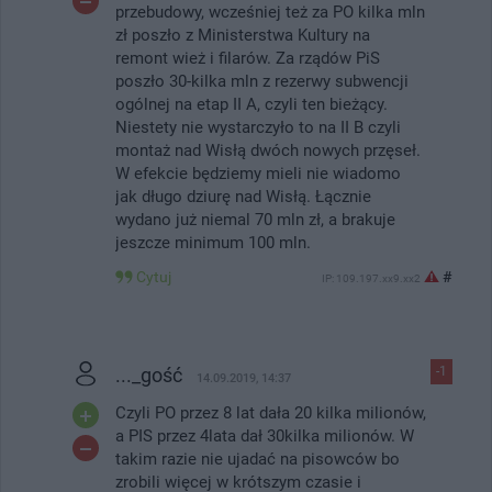
przebudowy, wcześniej też za PO kilka mln
zł poszło z Ministerstwa Kultury na
remont wież i filarów. Za rządów PiS
poszło 30-kilka mln z rezerwy subwencji
ogólnej na etap II A, czyli ten bieżący.
Niestety nie wystarczyło to na II B czyli
montaż nad Wisłą dwóch nowych przęseł.
W efekcie będziemy mieli nie wiadomo
jak długo dziurę nad Wisłą. Łącznie
wydano już niemal 70 mln zł, a brakuje
jeszcze minimum 100 mln.
Cytuj
#
IP: 109.197.xx9.xx2
..._gość
-1
14.09.2019, 14:37
Czyli PO przez 8 lat dała 20 kilka milionów,
a PIS przez 4lata dał 30kilka milionów. W
takim razie nie ujadać na pisowców bo
zrobili więcej w krótszym czasie i