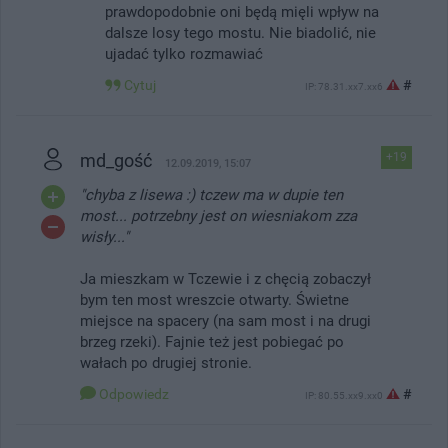
prawdopodobnie oni będą mięli wpływ na
dalsze losy tego mostu. Nie biadolić, nie
ujadać tylko rozmawiać
Cytuj
#
IP: 78.31.xx7.xx6
md_gość
+19
12.09.2019, 15:07
"chyba z lisewa :) tczew ma w dupie ten
most... potrzebny jest on wiesniakom zza
wisły..."
Ja mieszkam w Tczewie i z chęcią zobaczył
bym ten most wreszcie otwarty. Świetne
miejsce na spacery (na sam most i na drugi
brzeg rzeki). Fajnie też jest pobiegać po
wałach po drugiej stronie.
Odpowiedz
#
IP: 80.55.xx9.xx0