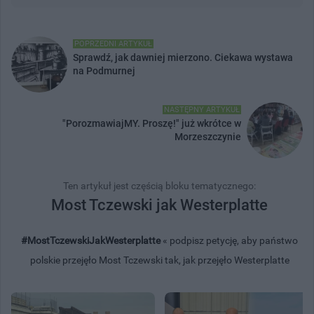
POPRZEDNI ARTYKUŁ
Sprawdź, jak dawniej mierzono. Ciekawa wystawa
na Podmurnej
NASTĘPNY ARTYKUŁ
"PorozmawiajMY. Proszę!" już wkrótce w
Morzeszczynie
Ten artykuł jest częścią bloku tematycznego:
Most Tczewski jak Westerplatte
#MostTczewskiJakWesterplatte
« podpisz petycję, aby państwo
polskie przejęło Most Tczewski tak, jak przejęło Westerplatte