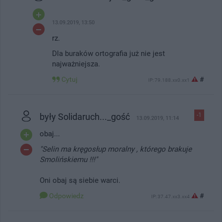
13.09.2019, 13:50
rz.
Dla buraków ortografia już nie jest
najważniejsza.
Cytuj
#
IP: 79.188.xx0.xx1
były Solidaruch..._gość
-1
13.09.2019, 11:14
obaj...
"Selin ma kręgosłup moralny , którego brakuje
Smolińskiemu !!!"
Oni obaj są siebie warci.
Odpowiedz
#
IP: 37.47.xx3.xx4