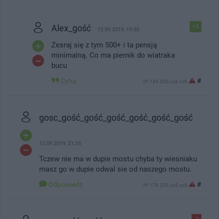
Alex_gość
+5
12.09.2019, 19:50
Zesraj się z tym 500+ i ta pensją
minimalną. Co ma piernik do wiatraka
bucu
Cytuj
#
IP: 159.205.xx8.xx6
gosc_gość_gość_gość_gość_gość_gość
12.09.2019, 21:35
Tczew nie ma w dupie mostu chyba ty wiesniaku
masz go w dupie odwal sie od naszego mostu.
Odpowiedz
#
IP: 178.235.xx5.xx8