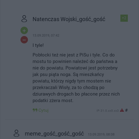
Natenczas Wojski_gość_gość
+2
13.09.2019, 07:42
I tyle!
Pobłocki też nie jest z PiSu i tyle. Co do
mostu to powinien należeć do państwa a
nie do powiatu. Powiatowi jest potrzebny
jak psu piąta noga. Są mieszkańcy
powiatu, którzy nigdy tym mostem nie
przekraczali Wisły, za to chodzą po
dziurawych drogach bo płacone przez nich
podatki zżera most.
Cytuj
#
IP: 31.0.xx0.xx3
meme_gość_gość_gość
13.09.2019, 08:08