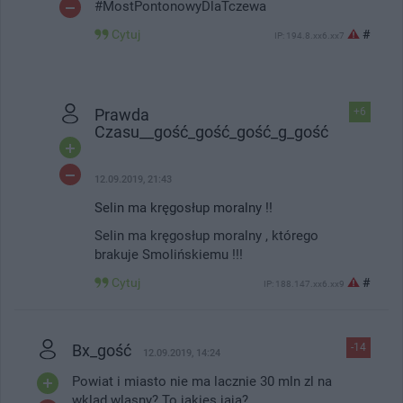
#MostPontonowyDlaTczewa
Cytuj
#
IP: 194.8.xx6.xx7
Prawda
+6
Czasu__gość_gość_gość_g_gość
12.09.2019, 21:43
Selin ma kręgosłup moralny !!
Selin ma kręgosłup moralny , którego
brakuje Smolińskiemu !!!
Cytuj
#
IP: 188.147.xx6.xx9
Bx_gość
-14
12.09.2019, 14:24
Powiat i miasto nie ma lacznie 30 mln zl na
wklad wlasny? To jakies jaja?