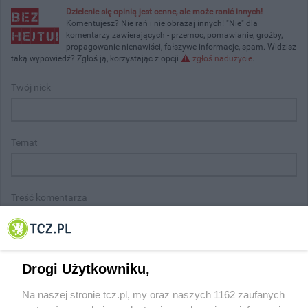
Dzielenie się opinią jest cenne, ale może ranić innych!
Komentujesz? Nie rań i nie obrażaj innych! "Nie" dla
komentarzy zawierających - przemoc, pomawianie, groźby,
propagowanie nienawiści, fałszywe informacje, spam. Widzisz
taką wypowiedź? Zgłoś ją, korzystając z opcji
zgłoś nadużycie
.
Twój nick
Temat
Treść komentarza
Drogi Użytkowniku,
Na naszej stronie tcz.pl, my oraz naszych 1162 zaufanych