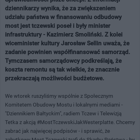
dziennikarzy wynika, że za zwiększeniem
udziału państwa w finansowaniu odbudowy
most jest tczewski poseł i były minister
infrastruktury - Kazimierz Smoliński. Z kolei
wiceminister kultury Jarosław Sellin uważa, że
zadanie powinien współfinansować samorząd.
Tymczasem samorządowcy podkreślają, że
koszta remontu są tak wielkie, że znacznie
przekraczają możliwości budżetowe.
We wtorek ruszyliśmy wspólnie z Społecznym
Komitetem Obudowy Mostu i lokalnymi mediami -
"Dziennikiem Bałtyckim", radiem Tczew i Telewizją
Tetka z akcją #MostTczewskiJakWesterplatte. Chcemy
zabrać jak najwięcej podpisów - i sprawić, że
zabytkowy Most Tczewski trafi do Skarbu Państwa - by