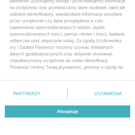
partnerów uzyskujemy dostęp i przechowujemy informacje
na urządzeniu oraz przetwarzamy dane osobowe, takie jak
unikalne identyfikatory, standardowe informacje wysyłane
przez urządzenie czy dane przeglądania w celu
Uwaga! Komentarze niezwiązane z artykułem w tym dziale, a także
zapewniania spersonalizowanych reklam, wybór
komentarze zawierające treści wulgarne mogą zostać usunięte.
spersonalizowanych treści, pomiar reklam i treści, badanie
Wysyłając powyższy komentarz akceptujesz
Regulamin
zamieszczania
odbiorców oraz ulepszanie usług. Za zgodą Użytkownika
opinii oraz
Politykę prywatności
. TCZ.PL Sp. z o.o. jest administratorem
my i Zaufani Partnerzy możemy używać dokładnych
twoich danych osobowych dla celów związanych z korzystaniem z serwisu.
danych geolokalizacyjnych oraz aktywnie skanować
Informacje o swoich prawach i podstawach prawnych dot. przetwarzania
danych osobowych znajdziesz w Polityce Prywatności.
charakterystykę urządzenia do celów identyfikacji.
Ponieważ cenimy Twoją prywatność, prosimy o zgodę na
korzystanie z tych technologii poprzez kliknięcie
DODAJ KOMENTARZ
„Akceptuję”. Zgoda jest dobrowolna i zawsze możesz ją
zmienić/wycofać klikając przycisk ustawień prywatności
PARTNERZY
USTAWIENIA
znajdujący się w lewym dolnym rogu strony
. Niektóre
rodzaje przetwarzania danych nie wymagają zgody
użytkownika, ale masz prawo sprzeciwić się takiemu
Akceptuję
Komentowane
przetwarzaniu. Preferencje będą miały zastosowania tylko
na tej witrynie.
Popularne
Zapoznaj się z poniższymi informacjami, abyś mógł