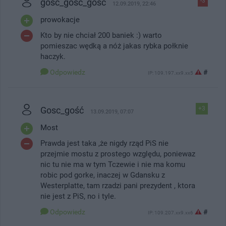
gosc_gość_gość
-3
12.09.2019, 22:46
prowokacje
Kto by nie chciał 200 baniek :) warto
pomieszac wędką a nóż jakas rybka połknie
haczyk.
Odpowiedz
#
IP: 109.197.xx9.xx5
Gosc_gość
+3
13.09.2019, 07:07
Most
Prawda jest taka ,że nigdy rząd PiS nie
przejmie mostu z prostego względu, poniewaz
nic tu nie ma w tym Tczewie i nie ma komu
robic pod gorke, inaczej w Gdansku z
Westerplatte, tam rzadzi pani prezydent , ktora
nie jest z PiS, no i tyle.
Odpowiedz
#
IP: 109.207.xx9.xx6