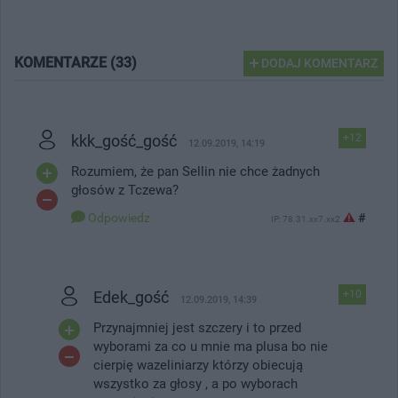
KOMENTARZE (33)
DODAJ KOMENTARZ
kkk_gość_gość
+12
12.09.2019, 14:19
Rozumiem, że pan Sellin nie chce żadnych
głosów z Tczewa?
Odpowiedz
#
IP: 78.31.xx7.xx2
Edek_gość
+10
12.09.2019, 14:39
Przynajmniej jest szczery i to przed
wyborami za co u mnie ma plusa bo nie
cierpię wazeliniarzy którzy obiecują
wszystko za głosy , a po wyborach