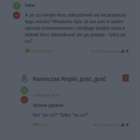
hehe
A po co kiedys ktos zdecydowal sie na przejecie
tego mostu? Wiadomo bylo ze nie jest w zaden
sposob konserwowany i niedlugo bedzie ruina a
jednak ktos zdecydowal sie go przejac - tylko po
co?
Odpowiedz
#
IP: 158.116.xx5.xx1
Natenczas Wojski_gość_gość
-2
13.09.2019, 13:47
dziwne pytanie
Nie "po co?" Tylko "za co?"
Cytuj
#
IP: 79.188.xx0.xx1