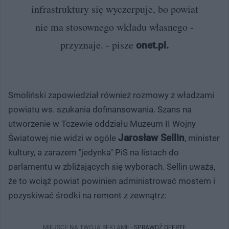
infrastruktury się wyczerpuje, bo powiat
nie ma stosownego wkładu własnego -
przyznaje. - pisze
onet.pl.
Smoliński zapowiedział również rozmowy z władzami
powiatu ws. szukania dofinansowania. Szans na
utworzenie w Tczewie oddziału Muzeum II Wojny
Jarosław Sellin
Światowej nie widzi w ogóle
, minister
kultury, a zarazem "jedynka" PiS na listach do
parlamentu w zbliżających się wyborach. Sellin uważa,
że to wciąż powiat powinien administrować mostem i
pozyskiwać środki na remont z zewnątrz:
MIEJSCE NA TWOJĄ REKLAMĘ -
SPRAWDŹ OFERTĘ