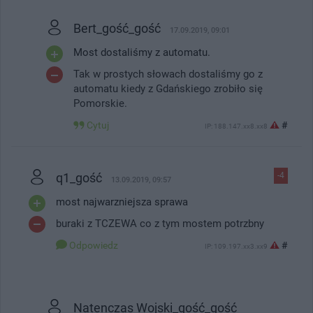
Bert_gość_gość
17.09.2019, 09:01
Most dostaliśmy z automatu.
Tak w prostych słowach dostaliśmy go z
automatu kiedy z Gdańskiego zrobiło się
Pomorskie.
Cytuj
#
IP: 188.147.xx8.xx8
q1_gość
-4
13.09.2019, 09:57
most najwarzniejsza sprawa
buraki z TCZEWA co z tym mostem potrzbny
Odpowiedz
#
IP: 109.197.xx3.xx9
Natenczas Wojski_gość_gość