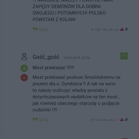
ZAPĘDY DEMONÓW DLA DOBRA
SWOJEGO I POTOMNYCH! POLSKO
POWSTAŃ Z KOLAN!
Cytuj
#
IP: 188.146.xx5.xx6
Gość_gość
+1
15.09.2019, 22:36
Most przekazać !!!!!!
Most przekazać posłowi Smolińskiemu na
prezent dla o. Dyrektora !! A tak na serio
to należy rozliczyć władzę powiatu z
dotychczasowych wydatków na ten most ,
jak również obecnego starostę o podjęcie
rozbiórki !!!!
Cytuj
#
IP: 188.146.xx6.xx7