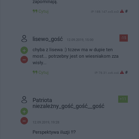
zapominają.
Cytuj
#
IP: 188.147.xx5.xx3
lisewo_gość
-15
12.09.2019, 15:00
chyba z lisewa :) tczew ma w dupie ten
most... potrzebny jest on wiesniakom zza
wisły...
Cytuj
#
IP: 78.31.xx6.xx4
Patriota
+11
niezależny_gość_gość__gość
12.09.2019, 19:28
Perspektywa iluzji !!?