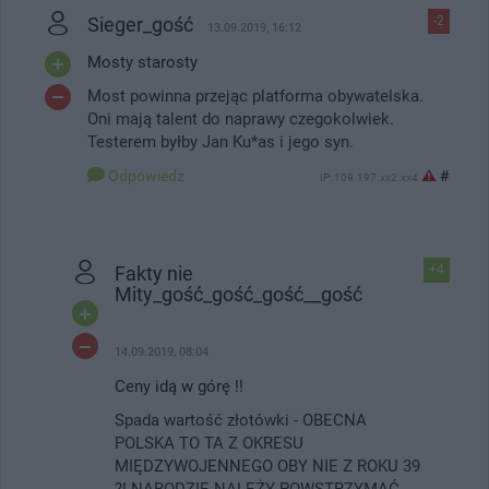
Sieger_gość
-2
13.09.2019, 16:12
Mosty starosty
Most powinna przejąc platforma obywatelska.
Oni mają talent do naprawy czegokolwiek.
Testerem byłby Jan Ku*as i jego syn.
Odpowiedz
#
IP: 109.197.xx2.xx4
Fakty nie
+4
Mity_gość_gość_gość__gość
14.09.2019, 08:04
Ceny idą w górę !!
Spada wartość złotówki - OBECNA
POLSKA TO TA Z OKRESU
MIĘDZYWOJENNEGO OBY NIE Z ROKU 39
?! NARODZIE NALEŻY POWSTRZYMAĆ