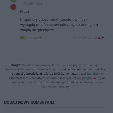
14.09.2019, 13:34
Most
Proponuję oddać most Kościołowi . Jak
wystąpią o dofinansowanie zabytku to migiem
znajdą się pieniądze
Odpowiedz
#
IP: 109.207.xx6.xx7
Uwaga!
Publikowane powyżej komentarze są prywatnymi opiniami
użytkowników serwisu, które dodano po zaakceptowaniu regulaminu.
Tcz.pl
nie ponosi odpowiedzialności za treść komentarzy
. Jeżeli którykolwiek
komentarz łamie zasady, zawiadom nas o tym używając opcji
"zgłoś
naruszenie zasad komentowania lub zgłoś nadużycie" dostępnej pod
każdym komentarzem.
DODAJ NOWY KOMENTARZ