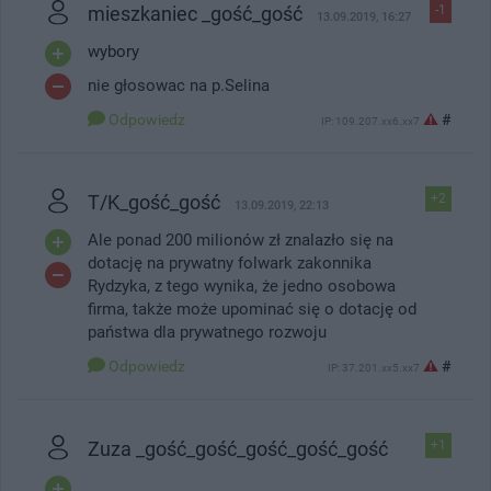
mieszkaniec _gość_gość
-1
13.09.2019, 16:27
wybory
nie głosowac na p.Selina
Odpowiedz
#
IP: 109.207.xx6.xx7
T/K_gość_gość
+2
13.09.2019, 22:13
Ale ponad 200 milionów zł znalazło się na
dotację na prywatny folwark zakonnika
Rydzyka, z tego wynika, że jedno osobowa
firma, także może upominać się o dotację od
państwa dla prywatnego rozwoju
Odpowiedz
#
IP: 37.201.xx5.xx7
Zuza _gość_gość_gość_gość_gość
+1