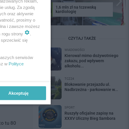
alizowanych reklam,
ie usług. Za zgodą
1,6 mln zł na tczewską
j?
kardiologię
ych oraz aktywnie
watność, prosimy o
etycji
wolna i zawsze możesz
m rogu strony
.
CZYTAJ TAKŻE
sprzeciwić się
sztagiem
WIADOMOŚCI
Kierował mimo dożywotniego
 naszych serwisów
zakazu, pod wpływem
esz w
Polityce
alkoholu...
TCZ24
Blokowanie przejazdu ul.
Nadbrzeżna - parkowanie w...
Akceptuję
SPORT
Ruszyły oficjalne zapisy na
XXXV Uliczny Bieg Sambora
to tu 80