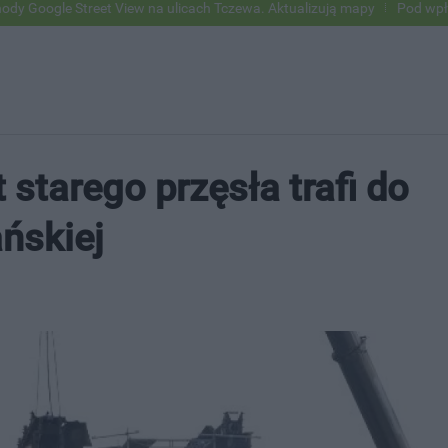
reet View na ulicach Tczewa. Aktualizują mapy
Pod wpływem alkohol
starego przęsła trafi do
ńskiej