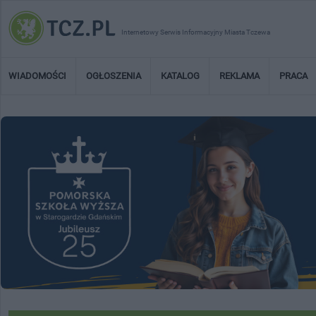
Internetowy Serwis Informacyjny Miasta Tczewa
WIADOMOŚCI
OGŁOSZENIA
KATALOG
REKLAMA
PRACA