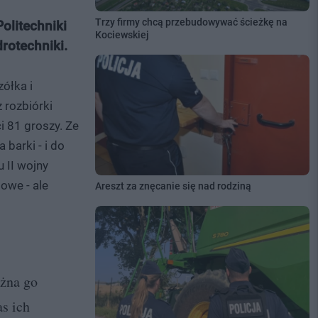
Trzy firmy chcą przebudowywać ścieżkę na
litechniki
Kociewskiej
rotechniki.
ółka i
 rozbiórki
i 81 groszy. Ze
barki - i do
 II wojny
owe - ale
Areszt za znęcanie się nad rodziną
ożna go
as ich