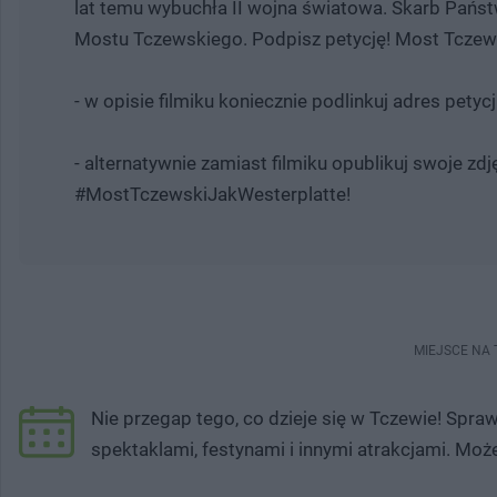
lat temu wybuchła II wojna światowa. Skarb Państw
Mostu Tczewskiego. Podpisz petycję! Most Tczews
- w opisie filmiku koniecznie podlinkuj adres pety
- alternatywnie zamiast filmiku opublikuj swoje zdj
#MostTczewskiJakWesterplatte!
MIEJSCE NA
Nie przegap tego, co dzieje się w Tczewie! Spr
spektaklami, festynami i innymi atrakcjami. Moż