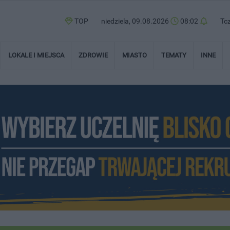
TOP
niedziela, 09.08.2026
08:02
Tc
LOKALE I MIEJSCA
ZDROWIE
MIASTO
TEMATY
INNE