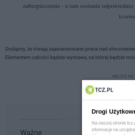
zabezpieczenie - a tam zostanie odpowiedni
tczew
.
Dodajmy, że trwają zaawansowane prace nad stworzeniem
Elementem całości będzie wystawa, na której będzie możn
MIEJSCE NA
Drogi Użytkow
Na naszej stronie tc
informacje na urządze
Ważne