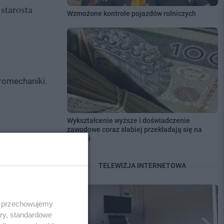
starosta
Wzmożone kontrole pojazdów rolniczych
romechaniki.
Wykształcenie wyższe i doświadczenie
zawodowe coraz słabiej przekładają się na
zarobki
TELEWIZJA INTERNETOWA
 i przechowujemy
ory, standardowe