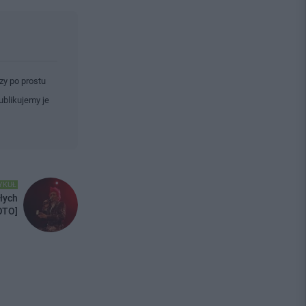
zy po prostu
ublikujemy je
YKUŁ
łych
OTO]