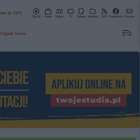
zew
20°C
Zgłoś
Praca
Mapa
TV
Galeria
Katalog
RSS
Facebook
Poczta
Pogoda Tczew