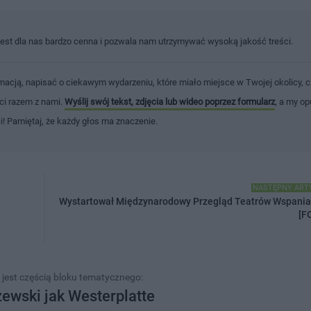
jest dla nas bardzo cenna i pozwala nam utrzymywać wysoką jakość treści.
macją, napisać o ciekawym wydarzeniu, które miało miejsce w Twojej okolicy, c
ści razem z nami.
Wyślij swój tekst, zdjęcia lub wideo poprzez formularz
, a my op
ci! Pamiętaj, że każdy głos ma znaczenie.
NASTĘPNY ART
Wystartował Międzynarodowy Przegląd Teatrów Wspania
[F
 jest częścią bloku tematycznego:
ewski jak Westerplatte