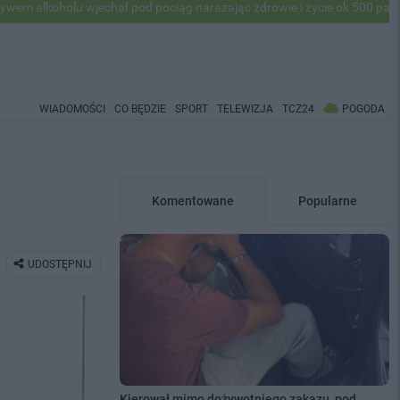
u wjechał pod pociąg narażając zdrowie i życie ok 500 pasażerów! PKP 
WIADOMOŚCI
CO BĘDZIE
SPORT
TELEWIZJA
TCZ24
POGODA
Komentowane
Popularne
UDOSTĘPNIJ
Kierował mimo dożywotniego zakazu, pod