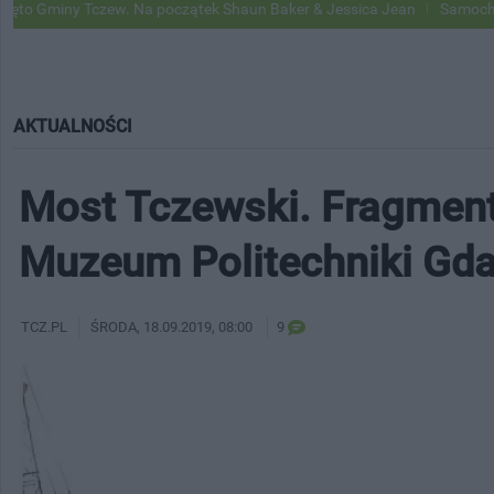
Tczew. Na początek Shaun Baker & Jessica Jean
Samochody Google St
AKTUALNOŚCI
Most Tczewski. Fragment 
Muzeum Politechniki Gda
TCZ.PL
ŚRODA
, 18.09.2019, 08:00
9