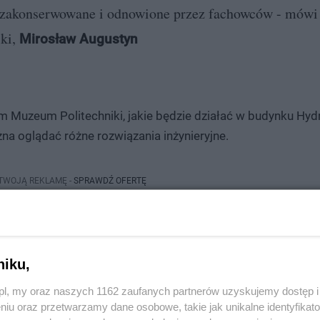
o zakonserwowane i odnowione przez fachowców - mówi 
ski,
Mirosław Augustyn
 Muzeum Politechniki, jakie będzie działać w budynku Hyd
a oglądać różne rozwiązania inżynieryjne.
 TWOJĄ REKLAMĘ -
SPRAWDŹ OFERTĘ
niku,
z.pl, my oraz naszych 1162 zaufanych partnerów uzyskujemy dostęp
niu oraz przetwarzamy dane osobowe, takie jak unikalne identyfikat