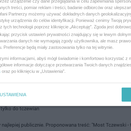
przez urządzenie czy dane przeglądania w celu zapewniania sperson
ych treści, pomiar reklam i treści, badanie odbiorców oraz ulepszan
iego i stworzyć tu część Muzeum II Wojny Światowe
fani Partnerzy możemy używać dokładnych danych geolokalizacyjn
tykę urządzenia do celów identyfikacji. Ponieważ cenimy Twoją pry
podpisać petycję, którą przekażemy decydentom. Link do p
z tych technologii poprzez kliknięcie „Akceptuję”. Zgoda jest dobro
ikając przycisk ustawień prywatności znajdujący się w lewym dolny
etwarzania danych nie wymagają zgody użytkownika, ale masz prawo 
. Preferencje będą miały zastosowania tylko na tej witrynie.
alach społecznościowych krótkich filmików opatrzonych ha
szymi informacjami, abyś mógł świadomie i komfortowo korzystać z
gółowe informacje dotyczące przetwarzania Twoich danych znajdzi
s
oraz po kliknięciu w „Ustawienia”.
USTAWIENIA
 tylko do tczewian
icy najlepiej publicznie. Proponowana treść: "Most Tczewski - 