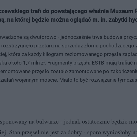
ewskiego trafi do powstającego właśnie Muzeum Po
, na której będzie można oglądać m. in. zabytki hyd
rowadzone są dwutorowo - jednocześnie trwa budowa przycz
 rozstrzygnęło przetarg na sprzedaż złomu pochodzącego z
ej, która za każdy kilogram zezłomowanego przęsła zapłac
a około 1,7 mln zł. Fragmenty przęsła ESTB mają trafiać na 
. Demontowane przęsło zostało zamontowane po zakończeniu
ziałań wojennym moście. Miało to być rozwiązanie tymczas
sponowany na bulwarze - jednak ostatecznie będzie m
ej. Stan przęseł nie jest za dobry - sporo wyniosłoby n