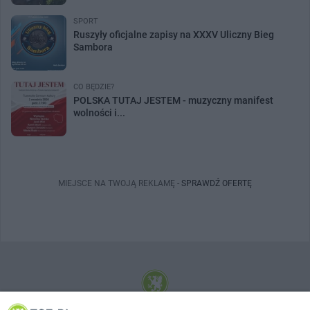
SPORT
Ruszyły oficjalne zapisy na XXXV Uliczny Bieg
Sambora
CO BĘDZIE?
POLSKA TUTAJ JESTEM - muzyczny manifest
wolności i...
MIEJSCE NA TWOJĄ REKLAMĘ -
SPRAWDŹ OFERTĘ
© 2001-2026 Tczew - TCZ.PL Sp. z o.o. Internetowy Serwis Informacyjny Miasta