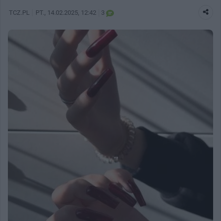
TCZ.PL
PT.
, 14.02.2025, 12:42
3