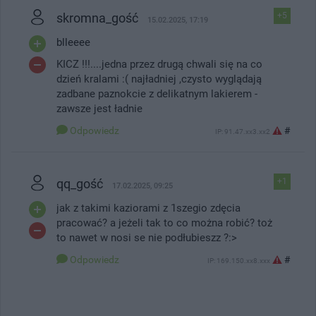
skromna_gość
+5
15.02.2025, 17:19
blleeee
KICZ !!!....jedna przez drugą chwali się na co
dzień kralami :( najładniej ,czysto wyglądają
zadbane paznokcie z delikatnym lakierem -
zawsze jest ładnie
Odpowiedz
#
IP: 91.47.xx3.xx2
qq_gość
+1
17.02.2025, 09:25
jak z takimi kaziorami z 1szegio zdęcia
pracować? a jeżeli tak to co można robić? toż
to nawet w nosi se nie podłubieszz ?:>
Odpowiedz
#
IP: 169.150.xx8.xxx