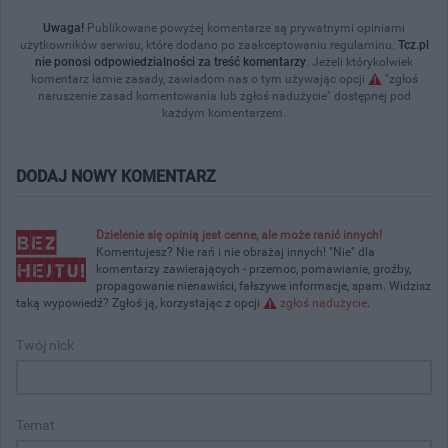
Uwaga!
Publikowane powyżej komentarze są prywatnymi opiniami
użytkowników serwisu, które dodano po zaakceptowaniu regulaminu.
Tcz.pl
nie ponosi odpowiedzialności za treść komentarzy
. Jeżeli którykolwiek
komentarz łamie zasady, zawiadom nas o tym używając opcji
"zgłoś
naruszenie zasad komentowania lub zgłoś nadużycie" dostępnej pod
każdym komentarzem.
DODAJ NOWY KOMENTARZ
Dzielenie się opinią jest cenne, ale może ranić innych!
Komentujesz? Nie rań i nie obrażaj innych! "Nie" dla
komentarzy zawierających - przemoc, pomawianie, groźby,
propagowanie nienawiści, fałszywe informacje, spam. Widzisz
taką wypowiedź? Zgłoś ją, korzystając z opcji
zgłoś nadużycie
.
Twój nick
Temat