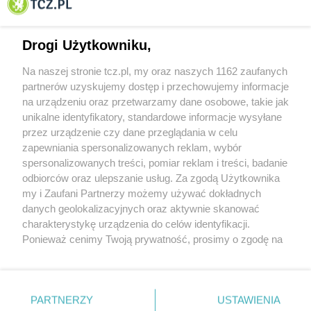
Tczewa
Drogi Użytkowniku,
Na naszej stronie tcz.pl, my oraz naszych 1162 zaufanych
partnerów uzyskujemy dostęp i przechowujemy informacje
na urządzeniu oraz przetwarzamy dane osobowe, takie jak
unikalne identyfikatory, standardowe informacje wysyłane
przez urządzenie czy dane przeglądania w celu
zapewniania spersonalizowanych reklam, wybór
O FIRMIE
POLITYKA PRYWATNOŚCI
HOSTING
spersonalizowanych treści, pomiar reklam i treści, badanie
REKLAMA
WSPÓŁPRACA
RSS
FACEBOOK
KONTAKT
odbiorców oraz ulepszanie usług. Za zgodą Użytkownika
my i Zaufani Partnerzy możemy używać dokładnych
Nasze serwisy
danych geolokalizacyjnych oraz aktywnie skanować
charakterystykę urządzenia do celów identyfikacji.
Aktualności
Muzyka i kultura
Ponieważ cenimy Twoją prywatność, prosimy o zgodę na
Tcz24
Archiwum wydarzeń
korzystanie z tych technologii poprzez kliknięcie
Kronika Policyjna
Telewizja Internetowa
„Akceptuję”. Zgoda jest dobrowolna i zawsze możesz ją
Kalendarz imprez
Sport
zmienić/wycofać klikając przycisk ustawień prywatności
Salony urody i masażu
Żłobki i przedszkola
PARTNERZY
USTAWIENIA
Historia miasta
Zdjęcia miasta
znajdujący się w lewym dolnym rogu strony
. Niektóre