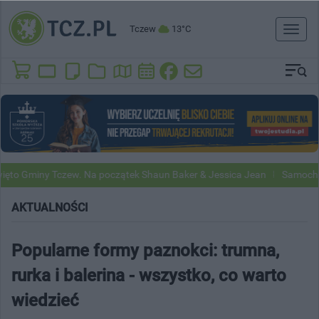
Tczew
13°C
Toggl
naviga
miny Tczew. Na początek Shaun Baker & Jessica Jean
Samochody Goog
AKTUALNOŚCI
Popularne formy paznokci: trumna,
rurka i balerina - wszystko, co warto
wiedzieć