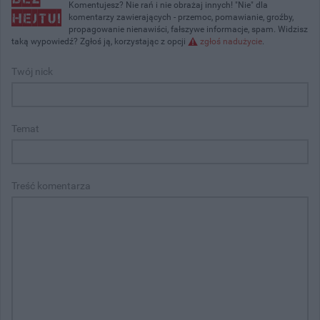
Komentujesz? Nie rań i nie obrażaj innych! "Nie" dla
komentarzy zawierających - przemoc, pomawianie, groźby,
propagowanie nienawiści, fałszywe informacje, spam. Widzisz
taką wypowiedź? Zgłoś ją, korzystając z opcji
zgłoś nadużycie
.
Twój nick
Temat
Treść komentarza