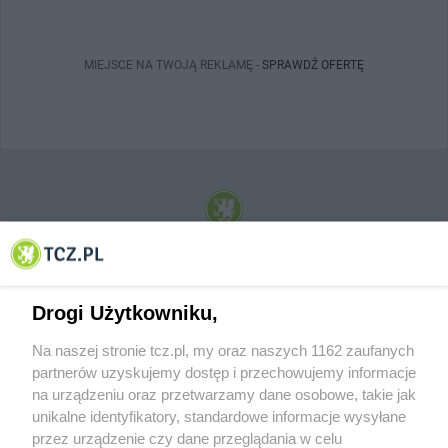
MIEJSCE NA TWOJĄ REKLAMĘ -
SPRAWDŹ OFERTĘ
© 2001-2026 Tczew - TCZ.PL Sp. z o.o. Internetowy Serwis Informacyjny Miasta
Tczewa
Drogi Użytkowniku,
Na naszej stronie tcz.pl, my oraz naszych 1162 zaufanych
partnerów uzyskujemy dostęp i przechowujemy informacje
na urządzeniu oraz przetwarzamy dane osobowe, takie jak
unikalne identyfikatory, standardowe informacje wysyłane
przez urządzenie czy dane przeglądania w celu