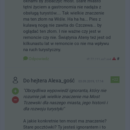
oknami by zobaczyć most. Stare miasto
tętni życiem a gastronomia nie nadąża z
obsługą turystów.... Tak wielkie znaczenie
ma ten złom na Wiśle. Ha ha ha... Pies z
kulawą nogą nie zawita do Czczewa... by
oglądać ten złom. I nie ważne czy jest w
remoncie czy nie. Świątynia Ateny też jest od
kilkunastu lat w remoncie co nie ma wpływu
na ruch turystyczny.
Odpowiedz
#
IP: 77.111.xx7.xx4
Do hejtera Alexa_gość
+22
03.09.2019, 17:14
"Obrzydliwa wypowiedź ignoranta, który nie
rozumie jak wielkie znaczenie ma Most
Tczewski dla naszego miasta, jego historii i
dla rozwoju turystyki"
A jakie konkretnie ten most ma znaczenie?
Stare pocztówki? Ty jesteś ignorantem i to