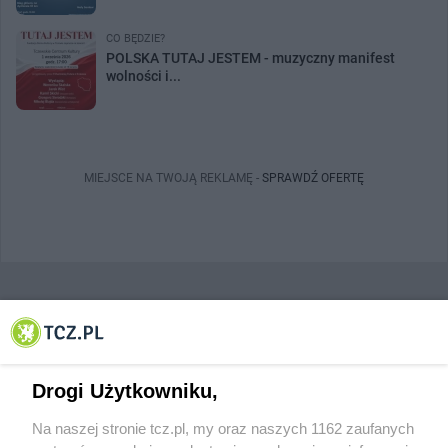
CO BĘDZIE?
POLSKA TUTAJ JESTEM - muzyczny manifest
wolności i...
MIEJSCE NA TWOJĄ REKLAMĘ -
SPRAWDŹ OFERTĘ
© 2001-2026 Tczew - TCZ.PL Sp. z o.o. Internetowy Serwis Informacyjny Miasta
Tczewa
Drogi Użytkowniku,
Na naszej stronie tcz.pl, my oraz naszych 1162 zaufanych