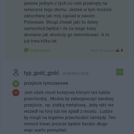
pewnie jednym z tych co robi przekręty na
remoncie tego złomu. Jesteś w tym moście
zakochany jak mój sąsiad w swoim
Polonezie. Wciąż chwali jaki to dobry
samochód będzie i ile za niego kasy
dostanie jak skończy go remontować. A to
już trwa kilka lat.
Odpowiedz
#
IP: 37.47.xx3.xx5
typ_gość_gość
+3
03.09.2019, 23:22
przejście tymczasowe
Jest obok most kolejowy którym też ludzie
przechodzą . Można by zabezpieczyć bardziej
przejście , np. siatką metalową , żeby nikt nie
wszedł na tory lub nie spadł z mostu . Ludzie
by mogli na legalnie przechodzić tamtędy. Ten
remont trwać jeszcze będzie bardzo długo
więc warto pomyśleć.