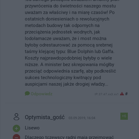
przywrócenia do świetności naszego mostu
uważam za właściwy i na miarę czasów! Po
ostatnich doniesieniach o rewolucyjnych
metodach budowy tak odpornych na
przeciążenia jednostek wodnych, jak
lodołamacze uważam, że i most można
byłoby odrestaurować za pomocą srebrnej
taśmy klejącej typu: Blue Dolphin lub Gaffa.
Koszty najprawdopodobniej byłyby o wiele
niższe. A minister bez skrepowania mógłby
przeciąć odpowiednia szarfę, aby podkreślić
sukces technologiczny kwitnący pod
auspicjami naszej jakże drogiej władzy...
Odpowiedz
#
IP: 37.47.xx3.xx1
Optymista_gość
+6
03.09.2019, 16:04
Lisewo
Dlaczego tczewscy radni mają przejmować