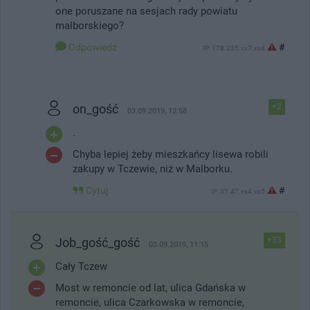
one poruszane na sesjach rady powiatu
malborskiego?
Odpowiedz
#
IP: 178.235.xx7.xx4
on_gość
+2
03.09.2019, 12:58
.
Chyba lepiej żeby mieszkańcy lisewa robili
zakupy w Tczewie, niż w Malborku.
Cytuj
#
IP: 37.47.xx4.xx5
Job_gość_gość
+33
03.09.2019, 11:15
Cały Tczew
Most w remoncie od lat, ulica Gdańska w
remoncie, ulica Czarkowska w remoncie,