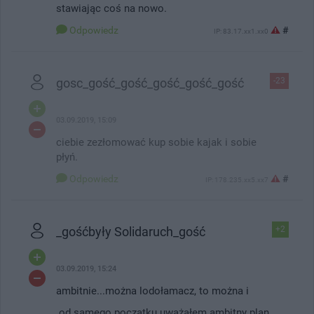
stawiając coś na nowo.
Odpowiedz
#
IP: 83.17.xx1.xx0
gosc_gość_gość_gość_gość_gość
-23
03.09.2019, 15:09
ciebie zezłomować kup sobie kajak i sobie
płyń.
Odpowiedz
#
IP: 178.235.xx5.xx7
_gośćbyły Solidaruch_gość
+2
03.09.2019, 15:24
ambitnie...można lodołamacz, to można i
.od samego początku uważałem ambitny plan