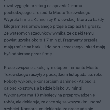
rozstrzygnęło przetarg na sprzedaż złomu
pochodzącego z rozbiórki Mostu Tczewskiego.
Wygrała firma z Kamienicy Królewskiej, która za każdy
kilogram zezłomowanego przęsła zapłaci 81 groszy.
Ze wstępnych szacunków wynika, że dzięki temu
powiat uzyska około 1,7 mln zł. Fragmenty przęsła
mają trafiać na barki - i do portu rzecznego - skąd mają
być odbierane przez firmę.
Prace związane z kolejnym etapem remontu Mostu
Tczewskiego ruszyły z początkiem listopada ub. roku.
Roboty wykonuje konsorcjum Banimex - Azibud, a
całość kosztowała będzie blisko 35 mln zł.
Wykonawca ma 18 miesięcy na przeprowadzenie
robót, ale deklaruje, że chce się ze wszystkim uporać
szybciej. Konsorcjum deklaruje, że prace uda się