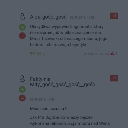
Alex_gość_gość
-13
03.09.2019, 13:08
Obrzydliwa wypowiedź ignoranta, który
nie rozumie jak wielkie znaczenie ma
Most Tczewski dla naszego miasta, jego
historii i dla rozwoju turystyki
Cytuj
#
IP: 195.191.xx0.xxx
Fakty nie
-15
Mity_gość_gość_gość__gość
03.09.2019, 14:46
Mieszane uczucia !!
Jak PiS dojdzie do władzy będzie
wykonana rekonstrukcja mostu nad Wisłą