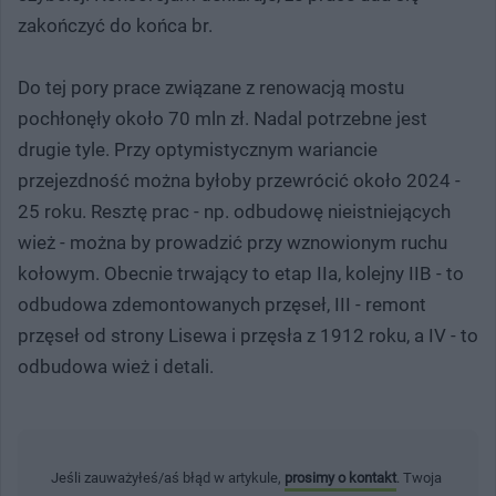
zakończyć do końca br.
Do tej pory prace związane z renowacją mostu
pochłonęły około 70 mln zł. Nadal potrzebne jest
drugie tyle. Przy optymistycznym wariancie
przejezdność można byłoby przewrócić około 2024 -
25 roku. Resztę prac - np. odbudowę nieistniejących
wież - można by prowadzić przy wznowionym ruchu
kołowym. Obecnie trwający to etap IIa, kolejny IIB - to
odbudowa zdemontowanych przęseł, III - remont
przęseł od strony Lisewa i przęsła z 1912 roku, a IV - to
odbudowa wież i detali.
Jeśli zauważyłeś/aś błąd w artykule,
prosimy o kontakt
. Twoja