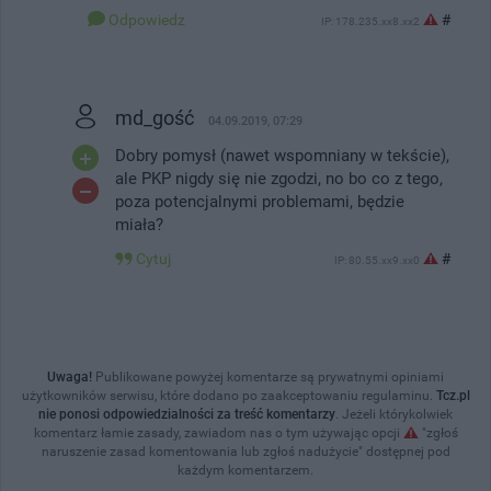
Odpowiedz
#
IP: 178.235.xx8.xx2
md_gość
04.09.2019, 07:29
Dobry pomysł (nawet wspomniany w tekście),
ale PKP nigdy się nie zgodzi, no bo co z tego,
poza potencjalnymi problemami, będzie
miała?
Cytuj
#
IP: 80.55.xx9.xx0
Uwaga!
Publikowane powyżej komentarze są prywatnymi opiniami
użytkowników serwisu, które dodano po zaakceptowaniu regulaminu.
Tcz.pl
nie ponosi odpowiedzialności za treść komentarzy
. Jeżeli którykolwiek
komentarz łamie zasady, zawiadom nas o tym używając opcji
"zgłoś
naruszenie zasad komentowania lub zgłoś nadużycie" dostępnej pod
każdym komentarzem.