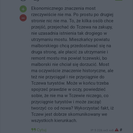
Ekonomicznego znaczenia most
rzeczywiście nie ma. Po prostu po drugiej
stronie nic nie ma. To, że kilka osób chce
przejść, przejechać do Tczewa na zakupy,
nie uzasadnia istnienia tak drogiego w
utrzymaniu mostu. Mieszkańcy powiatu
malborskiego chcą przedostawać się na
druga stronę, ale płacić za utrzymanie i
remont mostu ma powiat tczewski, bo
malborski nie chciał się dorzucić. Most
ma oczywiście znaczenie historyczne, ale
też nie przyciągał i nie przyciągnie do
Tczewa turystów. Może w końcu trzeba
spojrzeć prawdzie w oczy, powiedzieć
sobie, że nie ma w Tczewie niczego, co
przyciągnie turystów i może zacząć
tworzyć co od nowa? Wykorzystać fakt, iż
Tczew jest dobrze skomunikowany we
wszystkich kierunkach.
Cytuj
#
IP: 5.226.xx3.xx6