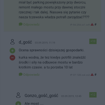
miał być parking powiększony przy dworcu,
remont małego mostu przy dawnej stoczni
rzecznej i tak dalej. Nasuwa się pytanie czy
nasza tczewska władza potrafi zarządzać????
Odpowiedz
#
IP: 94.254.xx1.xx9
d_gość
+10
03.09.2019, 11:19
Ocena sprawności dzisiejszej gospodarki.
kurka wodna, że tez kiedys potrfili znależźć
środki i siły na odbuwoe mostu w bardzo
krotkim czasie. a tu porzeba 10 lat
Odpowiedz
#
IP: 37.128.xx4.xx4
Gonzo_gość_gość
+12
03.09.2019, 12:45
Ale most ....