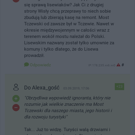
się sprawą lisewiaków? Jak Ci z drugiej
strony Wisły chcą przeprawy to niech sobie
zbudują lub zbierają kasę na remont. Most
Tczewski od zawsze był w Tczewie. Nawet w
okresie międzywojennym w całości wraz z
terenem wokół mostu należał do Polski.
Lisewskim nazwany został tylko umownie za
komuny i tylko dlatego, że do Lisewa
prowadził.
Odpowiedz
#
IP: 178.235.xx6.xx0
Do Alexa_gość
+23
03.09.2019, 17:06
"Obrzydliwa wypowiedź ignoranta, który nie
rozumie jak wielkie znaczenie ma Most
Tczewski dla naszego miasta, jego historii i
dla rozwoju turystyki"
Tak... Już to widzę. Turyści walą drzwiami i