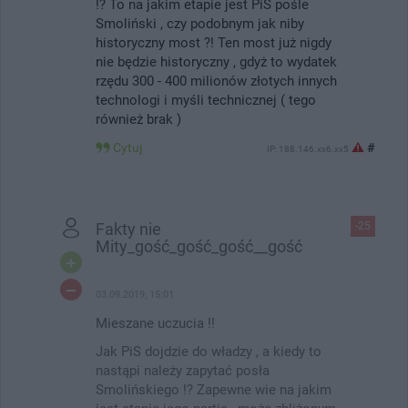
!? To na jakim etapie jest PiS pośle
Smoliński , czy podobnym jak niby
historyczny most ?! Ten most już nigdy
nie będzie historyczny , gdyż to wydatek
rzędu 300 - 400 milionów złotych innych
technologi i myśli technicznej ( tego
również brak )
Cytuj
#
IP: 188.146.xx6.xx5
Fakty nie
-25
Mity_gość_gość_gość__gość
03.09.2019, 15:01
Mieszane uczucia !!
Jak PiS dojdzie do władzy , a kiedy to
nastąpi należy zapytać posła
Smolińskiego !? Zapewne wie na jakim