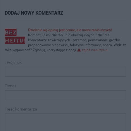
DODAJ NOWY KOMENTARZ
Dzielenie się opinią jest cenne, ale może ranić innych!
Komentujesz? Nie rań i nie obrażaj innych! "Nie" dla
komentarzy zawierających - przemoc, pomawianie, groźby,
propagowanie nienawiści, fałszywe informacje, spam. Widzisz
taką wypowiedź? Zgłoś ją, korzystając z opcji
zgłoś nadużycie
.
Twój nick
Temat
Treść komentarza