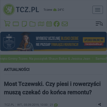
Tczew
24°C
Toggl
naviga
ny Tczew. Na początek Shaun Baker & Jessica Jean
Samochody Google
AKTUALNOŚCI
Most Tczewski. Czy piesi i rowerzyści
muszą czekać do końca remontu?
TCZ.PL
WT.
, 03.09.2019, 10:00
21