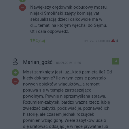
Nawiększy orędownik odbudowy mostu,
niejaki Smoliński zajęty komisją vat i
seksualizacją dzieci całkowicie ma w
d.... temat, na którym wjechal do Sejmu.
Ot i cała odpowiedz.
Cytuj
#
IP: 109.197.xx8.xx4
Marian_gość
+4
03.09.2019, 11:26
Most zamknięty jest już...ktoś pamięta ile? Od
kiedy dokładnie? Ile w tym czasie powstało
nowych obiektów, wiaduktów...a remont
posuwa się w tempie zastraszająco
powolnym. Pewnie nieprzemyślana sprawa.
Rozumiem-zabytek, bardzo ważna rzecz, lubię
zwiedzać zabytki, podziwiać je, poznawać ich
historię, ale czasem jednak rozsądek
powinien wziąć górę. Wiele zabytków udało
się uratować oddając je w ręce prywatne lub