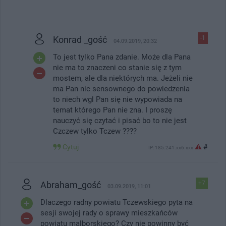
Konrad _gość
-1
04.09.2019, 20:32
To jest tylko Pana zdanie. Może dla Pana
nie ma to znaczeni co stanie się z tym
mostem, ale dla niektórych ma. Jeżeli nie
ma Pan nic sensownego do powiedzenia
to niech wgl Pan się nie wypowiada na
temat którego Pan nie zna. I proszę
nauczyć się czytać i pisać bo to nie jest
Czczew tylko Tczew ????
Cytuj
#
IP: 185.241.xx6.xxx
Abraham_gość
+7
03.09.2019, 11:01
Dlaczego radny powiatu Tczewskiego pyta na
sesji swojej rady o sprawy mieszkańców
powiatu malborskiego? Czy nie powinny być