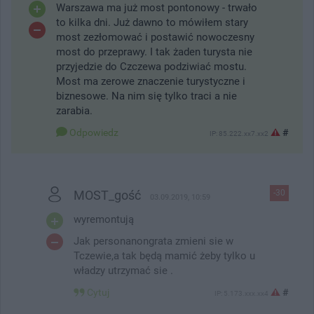
Warszawa ma już most pontonowy - trwało
to kilka dni. Już dawno to mówiłem stary
most zezłomować i postawić nowoczesny
most do przeprawy. I tak żaden turysta nie
przyjedzie do Czczewa podziwiać mostu.
Most ma zerowe znaczenie turystyczne i
biznesowe. Na nim się tylko traci a nie
zarabia.
Odpowiedz
#
IP: 85.222.xx7.xx2
MOST_gość
-30
03.09.2019, 10:59
wyremontują
Jak personanongrata zmieni sie w
Tczewie,a tak będą mamić żeby tylko u
władzy utrzymać sie .
Cytuj
#
IP: 5.173.xxx.xx4