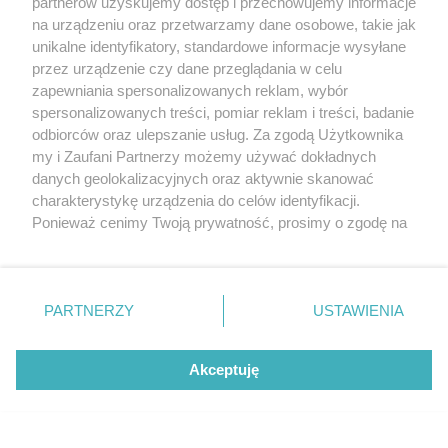
partnerów uzyskujemy dostęp i przechowujemy informacje
na urządzeniu oraz przetwarzamy dane osobowe, takie jak
unikalne identyfikatory, standardowe informacje wysyłane
przez urządzenie czy dane przeglądania w celu
zapewniania spersonalizowanych reklam, wybór
spersonalizowanych treści, pomiar reklam i treści, badanie
O FIRMIE
POLITYKA PRYWATNOŚCI
HOSTING
odbiorców oraz ulepszanie usług. Za zgodą Użytkownika
my i Zaufani Partnerzy możemy używać dokładnych
REKLAMA
WSPÓŁPRACA
RSS
FACEBOOK
KONTAKT
danych geolokalizacyjnych oraz aktywnie skanować
charakterystykę urządzenia do celów identyfikacji.
Nasze serwisy
Ponieważ cenimy Twoją prywatność, prosimy o zgodę na
korzystanie z tych technologii poprzez kliknięcie
Aktualności
Muzyka i kultura
„Akceptuję”. Zgoda jest dobrowolna i zawsze możesz ją
Tcz24
Archiwum wydarzeń
Kronika Policyjna
Telewizja Internetowa
zmienić/wycofać klikając przycisk ustawień prywatności
Kalendarz imprez
Sport
PARTNERZY
USTAWIENIA
znajdujący się w lewym dolnym rogu strony
. Niektóre
Salony urody i masażu
Żłobki i przedszkola
rodzaje przetwarzania danych nie wymagają zgody
Historia miasta
Zdjęcia miasta
użytkownika, ale masz prawo sprzeciwić się takiemu
Władze miasta
Zabytki
Akceptuję
przetwarzaniu. Preferencje będą miały zastosowania tylko
na tej witrynie.
Zapoznaj się z poniższymi informacjami, abyś mógł
Zainstaluj aplikację Tcz.pl w Google Play:
Android