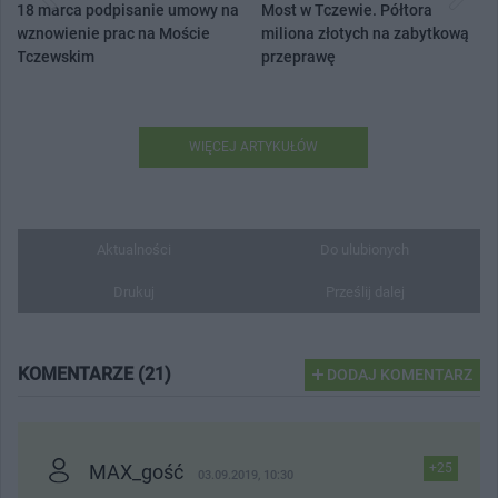
18 marca podpisanie umowy na
Most w Tczewie. Półtora
wznowienie prac na Moście
miliona złotych na zabytkową
Tczewskim
przeprawę
WIĘCEJ ARTYKUŁÓW
Aktualności
Do ulubionych
Drukuj
Prześlij dalej
KOMENTARZE (21)
DODAJ KOMENTARZ
MAX_gość
+25
03.09.2019, 10:30