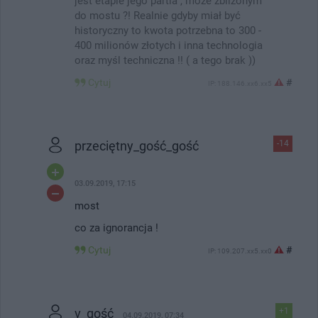
jest etapie jego partia , może zbliżonym
do mostu ?! Realnie gdyby miał być
historyczny to kwota potrzebna to 300 -
400 milionów złotych i inna technologia
oraz myśl techniczna !! ( a tego brak ))
Cytuj
#
IP: 188.146.xx6.xx5
przeciętny_gość_gość
-14
03.09.2019, 17:15
most
co za ignorancja !
Cytuj
#
IP: 109.207.xx5.xx0
v_gość
+1
04.09.2019, 07:34