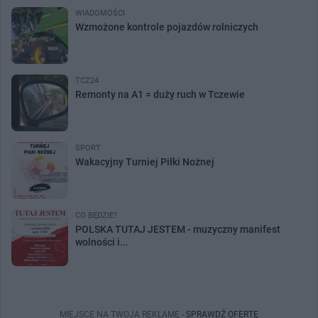
WIADOMOŚCI
Wzmożone kontrole pojazdów rolniczych
TCZ24
Remonty na A1 = duży ruch w Tczewie
SPORT
Wakacyjny Turniej Piłki Nożnej
CO BĘDZIE?
POLSKA TUTAJ JESTEM - muzyczny manifest
wolności i...
MIEJSCE NA TWOJĄ REKLAMĘ -
SPRAWDŹ OFERTĘ