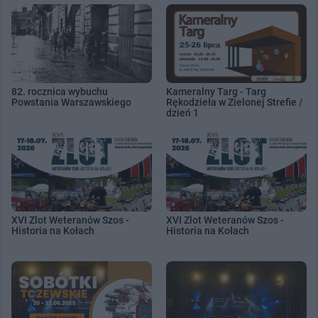
82. rocznica wybuchu
Kameralny Targ - Targ
Powstania Warszawskiego
Rękodzieła w Zielonej Strefie /
dzień 1
XVI Zlot Weteranów Szos -
XVI Zlot Weteranów Szos -
Historia na Kołach
Historia na Kołach