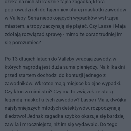
czeka na nich strrrasznie fajna zagadka, która
poprowadzi ich do tajemnicy starej maskotki zawodów
w Valleby. Seria niepokojących wypadków wstrząsa
miastem, a tropy zaczynają się plątać. Czy Lasse i Maja
zdołają rozwiązać sprawę - mimo że coraz trudniej im
się porozumieć?
Po 13 długich latach do Valleby wracają zawody, w
których nagrodą jest duża suma pieniędzy. Na kilka dni
przed startem dochodzi do kontuzji jednego z
zawodników. Wkrótce mają miejsce kolejne wypadki.
Czy ktoś za nimi stoi? Czy ma to związek ze starą
legendą maskotki tych zawodów? Lasse i Maja, dwójka
najsłynniejszych młodych detektywów, rozpoczynają
śledztwo! Jednak zagadka szybko okazuje się bardziej
zawiła i mroczniejsza, niż im się wydawało. Do tego