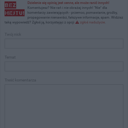
Dzielenie się opinią jest cenne, ale może ranić innych!
Komentujesz? Nie rań i nie obrażaj innych! "Nie" dla
komentarzy zawierających - przemoc, pomawianie, groźby,
propagowanie nienawiści, fałszywe informacje, spam. Widzisz
taką wypowiedź? Zgłoś ją, korzystając z opcji
zgłoś nadużycie
.
Twój nick
Temat
Treść komentarza