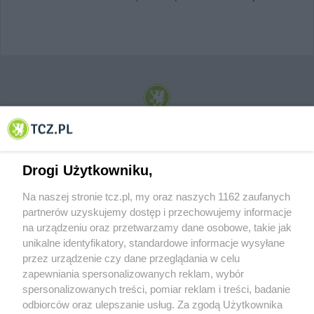
© 2001-2026 Tczew - TCZ.PL Sp. z o.o. Internetowy Serwis Informacyjny Miasta
Tczewa
Drogi Użytkowniku,
Na naszej stronie tcz.pl, my oraz naszych 1162 zaufanych
partnerów uzyskujemy dostęp i przechowujemy informacje
na urządzeniu oraz przetwarzamy dane osobowe, takie jak
unikalne identyfikatory, standardowe informacje wysyłane
przez urządzenie czy dane przeglądania w celu
zapewniania spersonalizowanych reklam, wybór
O FIRMIE
POLITYKA PRYWATNOŚCI
HOSTING
spersonalizowanych treści, pomiar reklam i treści, badanie
REKLAMA
WSPÓŁPRACA
RSS
FACEBOOK
KONTAKT
odbiorców oraz ulepszanie usług. Za zgodą Użytkownika