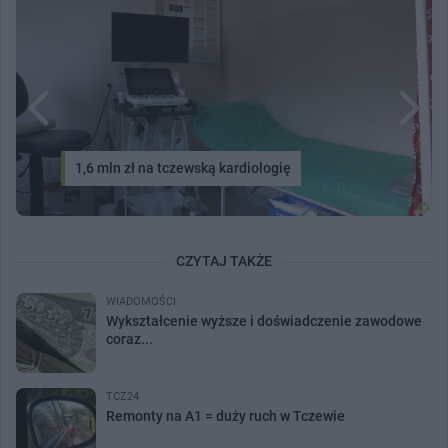
1,6 mln zł na tczewską kardiologię
CZYTAJ TAKŻE
WIADOMOŚCI
Wykształcenie wyższe i doświadczenie zawodowe
coraz...
TCZ24
Remonty na A1 = duży ruch w Tczewie