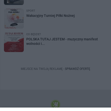
SPORT
Wakacyjny Turniej Piłki Nożnej
CO BĘDZIE?
POLSKA TUTAJ JESTEM - muzyczny manifest
wolności i...
MIEJSCE NA TWOJĄ REKLAMĘ -
SPRAWDŹ OFERTĘ