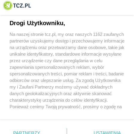
© 2001-2026 Tczew - TCZ.PL Sp. z o.o. Internetowy Serwis Informacyjny Miasta
Tczewa
Drogi Użytkowniku,
Na naszej stronie tcz.pl, my oraz naszych 1162 zaufanych
partnerów uzyskujemy dostęp i przechowujemy informacje
na urządzeniu oraz przetwarzamy dane osobowe, takie jak
unikalne identyfikatory, standardowe informacje wysyłane
przez urządzenie czy dane przeglądania w celu
zapewniania spersonalizowanych reklam, wybór
O FIRMIE
POLITYKA PRYWATNOŚCI
HOSTING
spersonalizowanych treści, pomiar reklam i treści, badanie
REKLAMA
WSPÓŁPRACA
RSS
FACEBOOK
KONTAKT
odbiorców oraz ulepszanie usług. Za zgodą Użytkownika
my i Zaufani Partnerzy możemy używać dokładnych
Nasze serwisy
danych geolokalizacyjnych oraz aktywnie skanować
charakterystykę urządzenia do celów identyfikacji.
Aktualności
Muzyka i kultura
Ponieważ cenimy Twoją prywatność, prosimy o zgodę na
Tcz24
Archiwum wydarzeń
korzystanie z tych technologii poprzez kliknięcie
Kronika Policyjna
Telewizja Internetowa
„Akceptuję”. Zgoda jest dobrowolna i zawsze możesz ją
Kalendarz imprez
Sport
zmienić/wycofać klikając przycisk ustawień prywatności
Salony urody i masażu
Żłobki i przedszkola
PARTNERZY
USTAWIENIA
Historia miasta
Zdjęcia miasta