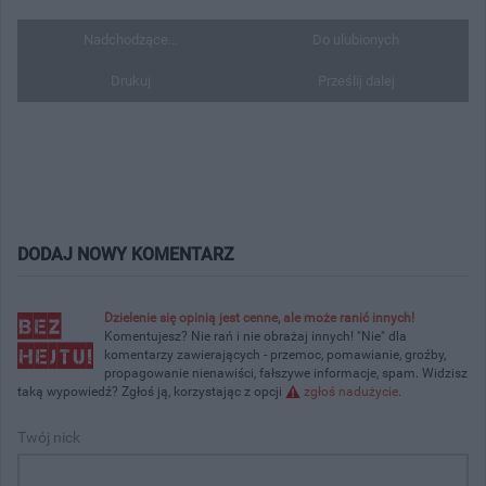
Nadchodzące...
Do ulubionych
Drukuj
Prześlij dalej
DODAJ NOWY KOMENTARZ
Dzielenie się opinią jest cenne, ale może ranić innych!
Komentujesz? Nie rań i nie obrażaj innych! "Nie" dla
komentarzy zawierających - przemoc, pomawianie, groźby,
propagowanie nienawiści, fałszywe informacje, spam. Widzisz
taką wypowiedź? Zgłoś ją, korzystając z opcji
zgłoś nadużycie
.
Twój nick