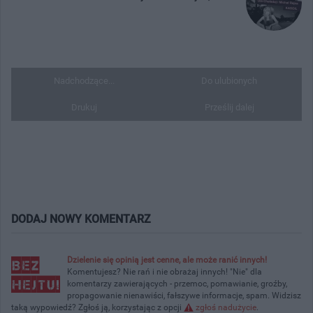
Nadchodzące...
Do ulubionych
Drukuj
Prześlij dalej
DODAJ NOWY KOMENTARZ
Dzielenie się opinią jest cenne, ale może ranić innych!
Komentujesz? Nie rań i nie obrażaj innych! "Nie" dla
komentarzy zawierających - przemoc, pomawianie, groźby,
propagowanie nienawiści, fałszywe informacje, spam. Widzisz
taką wypowiedź? Zgłoś ją, korzystając z opcji
zgłoś nadużycie
.