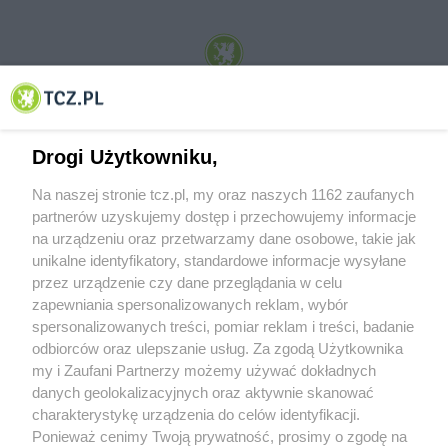
© 2001-2026 Tczew - TCZ.PL Sp. z o.o. Internetowy Serwis Informacyjny Miasta
Tczewa
Drogi Użytkowniku,
Na naszej stronie tcz.pl, my oraz naszych 1162 zaufanych
partnerów uzyskujemy dostęp i przechowujemy informacje
na urządzeniu oraz przetwarzamy dane osobowe, takie jak
unikalne identyfikatory, standardowe informacje wysyłane
przez urządzenie czy dane przeglądania w celu
zapewniania spersonalizowanych reklam, wybór
O FIRMIE
POLITYKA PRYWATNOŚCI
HOSTING
spersonalizowanych treści, pomiar reklam i treści, badanie
REKLAMA
WSPÓŁPRACA
RSS
FACEBOOK
KONTAKT
odbiorców oraz ulepszanie usług. Za zgodą Użytkownika
my i Zaufani Partnerzy możemy używać dokładnych
Nasze serwisy
danych geolokalizacyjnych oraz aktywnie skanować
charakterystykę urządzenia do celów identyfikacji.
Aktualności
Muzyka i kultura
Ponieważ cenimy Twoją prywatność, prosimy o zgodę na
Tcz24
Archiwum wydarzeń