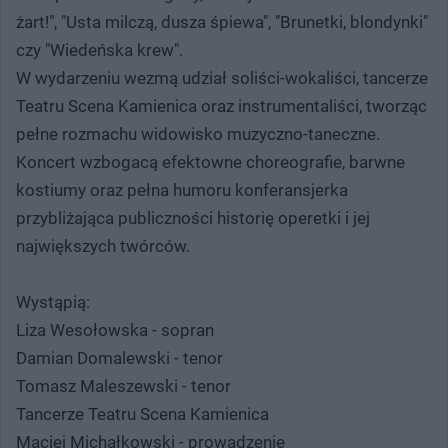
żart!", "Usta milczą, dusza śpiewa", "Brunetki, blondynki"
czy "Wiedeńska krew".
W wydarzeniu wezmą udział soliści-wokaliści, tancerze
Teatru Scena Kamienica oraz instrumentaliści, tworząc
pełne rozmachu widowisko muzyczno-taneczne.
Koncert wzbogacą efektowne choreografie, barwne
kostiumy oraz pełna humoru konferansjerka
przybliżająca publiczności historię operetki i jej
największych twórców.
Wystąpią:
Liza Wesołowska - sopran
Damian Domalewski - tenor
Tomasz Maleszewski - tenor
Tancerze Teatru Scena Kamienica
Maciej Michałkowski - prowadzenie