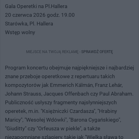
Gala Operetki na Pl.Hallera
20 czerwca 2026 godz. 19.00
Starówka, Pl. Hallera
Wstęp wolny
MIEJSCE NA TWOJĄ REKLAMĘ -
SPRAWDŹ OFERTĘ
Program koncertu obejmuje najpiękniejsze i najbardziej
znane przeboje operetkowe z repertuaru takich
kompozytorów jak Emmerich Kálmán, Franz Lehár,
Johann Strauss, Jacques Offenbach czy Paul Abraham.
Publiczność usłyszy fragmenty najsłynniejszych
operetek, m.in. "Księżniczki Czardasza", "Hrabiny
Maricy", "Wesołej Wdówki", "Barona Cygańskiego",
"Giuditty" czy "Orfeusza w piekle", a także
niezapomniane szlagiery, takie jak "Wielka sława to