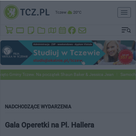
Tczew
20°C
Toggl
naviga
Gminy Tczew. Na początek Shaun Baker & Jessica Jean
Samochody Go
NADCHODZĄCE WYDARZENIA
Gala Operetki na Pl. Hallera