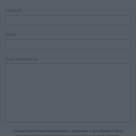
Twój nick
Temat
Treść komentarza
Uwaga! Komentarze niezwiązane z artykułem w tym dziale, a także
komentarze zawierające treści wulgarne mogą zostać usunięte.