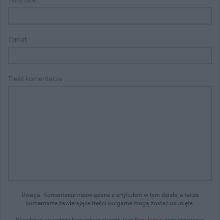
Temat
Treść komentarza
Uwaga! Komentarze niezwiązane z artykułem w tym dziale, a także
komentarze zawierające treści wulgarne mogą zostać usunięte.
Wysyłając powyższy komentarz akceptujesz
Regulamin
zamieszczania