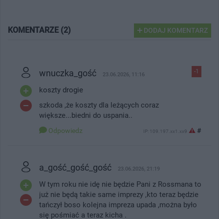
KOMENTARZE (2)
DODAJ KOMENTARZ
wnuczka_gość
-1
23.06.2026, 11:16
koszty drogie
szkoda ,że koszty dla leżących coraz
większe...biedni do uspania..
Odpowiedz
#
IP: 109.197.xx1.xx9
a_gość_gość_gość
23.06.2026, 21:19
W tym roku nie idę nie będzie Pani z Rossmana to
już nie będą takie same imprezy ,kto teraz będzie
tańczył boso kolejna impreza upada ,można było
się pośmiać a teraz kicha .