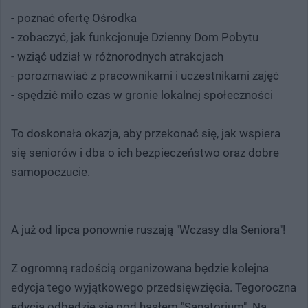
- poznać ofertę Ośrodka
- zobaczyć, jak funkcjonuje Dzienny Dom Pobytu
- wziąć udział w różnorodnych atrakcjach
- porozmawiać z pracownikami i uczestnikami zajęć
- spędzić miło czas w gronie lokalnej społeczności
To doskonała okazja, aby przekonać się, jak wspiera
się seniorów i dba o ich bezpieczeństwo oraz dobre
samopoczucie.
A już od lipca ponownie ruszają "Wczasy dla Seniora"!
Z ogromną radością organizowana będzie kolejna
edycja tego wyjątkowego przedsięwzięcia. Tegoroczna
edycja odbędzie się pod hasłem "Sanatorium". Na