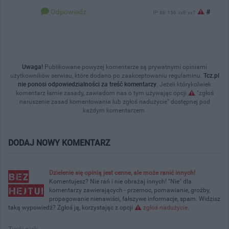
Odpowiedz
#
IP: 88.156.xx8.xx7
Uwaga!
Publikowane powyżej komentarze są prywatnymi opiniami
użytkowników serwisu, które dodano po zaakceptowaniu regulaminu.
Tcz.pl
nie ponosi odpowiedzialności za treść komentarzy
. Jeżeli którykolwiek
komentarz łamie zasady, zawiadom nas o tym używając opcji
"zgłoś
naruszenie zasad komentowania lub zgłoś nadużycie" dostępnej pod
każdym komentarzem.
DODAJ NOWY KOMENTARZ
Dzielenie się opinią jest cenne, ale może ranić innych!
Komentujesz? Nie rań i nie obrażaj innych! "Nie" dla
komentarzy zawierających - przemoc, pomawianie, groźby,
propagowanie nienawiści, fałszywe informacje, spam. Widzisz
taką wypowiedź? Zgłoś ją, korzystając z opcji
zgłoś nadużycie
.
Twój nick