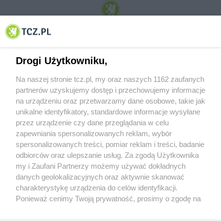
© 2001-2026 Tczew - TCZ.PL Sp. z o.o. Internetowy Serwis Informacyjny Miasta
Tczewa
Drogi Użytkowniku,
Na naszej stronie tcz.pl, my oraz naszych 1162 zaufanych
partnerów uzyskujemy dostęp i przechowujemy informacje
na urządzeniu oraz przetwarzamy dane osobowe, takie jak
unikalne identyfikatory, standardowe informacje wysyłane
przez urządzenie czy dane przeglądania w celu
zapewniania spersonalizowanych reklam, wybór
O FIRMIE
POLITYKA PRYWATNOŚCI
HOSTING
spersonalizowanych treści, pomiar reklam i treści, badanie
REKLAMA
WSPÓŁPRACA
RSS
FACEBOOK
KONTAKT
odbiorców oraz ulepszanie usług. Za zgodą Użytkownika
my i Zaufani Partnerzy możemy używać dokładnych
Nasze serwisy
danych geolokalizacyjnych oraz aktywnie skanować
charakterystykę urządzenia do celów identyfikacji.
Aktualności
Muzyka i kultura
Ponieważ cenimy Twoją prywatność, prosimy o zgodę na
Tcz24
Archiwum wydarzeń
korzystanie z tych technologii poprzez kliknięcie
Kronika Policyjna
Telewizja Internetowa
„Akceptuję”. Zgoda jest dobrowolna i zawsze możesz ją