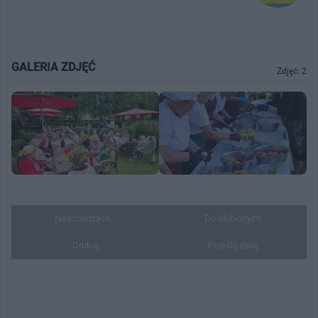
GALERIA ZDJĘĆ
Zdjęć: 2
Nadchodzące...
Do ulubionych
Drukuj
Prześlij dalej