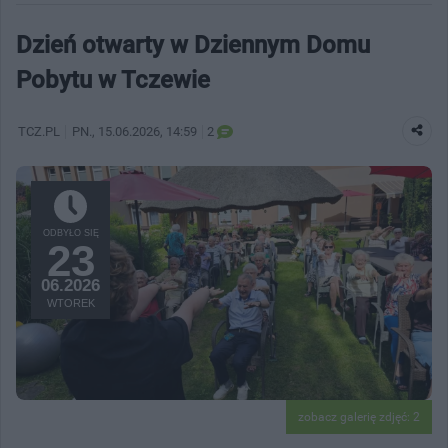
Dzień otwarty w Dziennym Domu
Pobytu w Tczewie
TCZ.PL
PN.
, 15.06.2026, 14:59
2
ODBYŁO SIĘ
23
06.2026
WTOREK
zobacz galerię zdjęć: 2