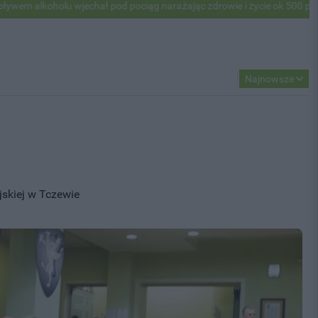
ał pod pociąg narażając zdrowie i życie ok 500 pasażerów! PKP apeluj
Najnowsze
jskiej w Tczewie