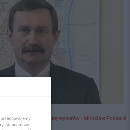
zapraszamy na drugą turę wyborów - Mirosław Pobłocki
 i przechowujemy
ory, standardowe