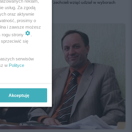
alizowanych reklam,
mieszkańcom Tczewa, którzy zechcieli wziąć udział w wyborach
ie usług. Za zgodą
zyskało Porozumienia...
ych oraz aktywnie
watność, prosimy o
wolna i zawsze możesz
m rogu strony
.
sprzeciwić się
 naszych serwisów
esz w
Polityce
Akceptuję