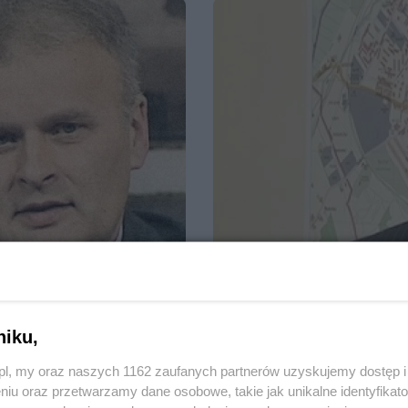
niku,
29.11.2010, 05:59
30
2835
Dziękujemy za poparcie i 
z.pl, my oraz naszych 1162 zaufanych partnerów uzyskujemy dostęp
i PnP
niu oraz przetwarzamy dane osobowe, takie jak unikalne identyfikat
ziennik Bałtycki", Telewizję Tczew,