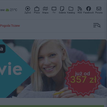
zew
21°C
Zgłoś
Praca
Mapa
TV
Galeria
Katalog
RSS
Facebook
Poczta
Pogoda Tczew