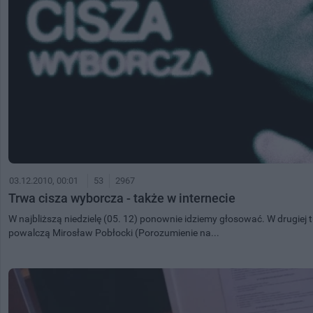
03.12.2010, 00:01
53
2967
Trwa cisza wyborcza - także w internecie
W najbliższą niedzielę (05. 12) ponownie idziemy głosować. W drugiej 
powalczą Mirosław Pobłocki (Porozumienie na...