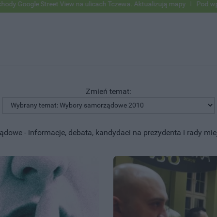
iew na ulicach Tczewa. Aktualizują mapy
Pod wpływem alkoholu wjech
Zmień temat:
owe - informacje, debata, kandydaci na prezydenta i rady mie