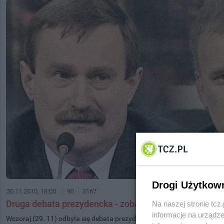
Drogi Użytkow
30.11.2010, 18:00
90
3167
Druga debata prezydencka - zobacz relację wideo
Na naszej stronie tc
informacje na urządze
Wczoraj (29. 11) odbyła się debata prezydencka zorganizowana przez "D