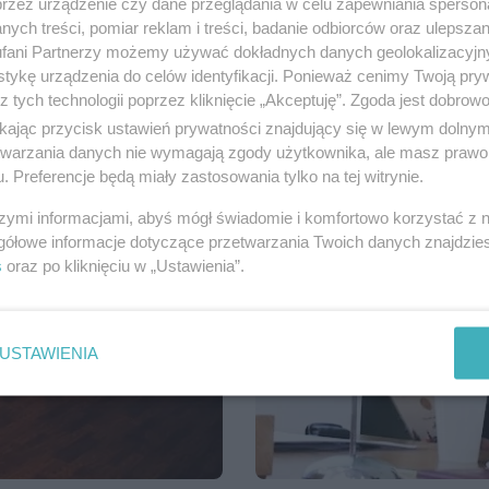
przez urządzenie czy dane przeglądania w celu zapewniania sperson
Serdecznie dziękujemy wszystkim 
ych treści, pomiar reklam i treści, badanie odbiorców oraz ulepszan
samorządowych. Poparcie, jakie u
fani Partnerzy możemy używać dokładnych danych geolokalizacyjn
tykę urządzenia do celów identyfikacji. Ponieważ cenimy Twoją pry
z tych technologii poprzez kliknięcie „Akceptuję”. Zgoda jest dobro
ikając przycisk ustawień prywatności znajdujący się w lewym dolny
etwarzania danych nie wymagają zgody użytkownika, ale masz prawo 
. Preferencje będą miały zastosowania tylko na tej witrynie.
szymi informacjami, abyś mógł świadomie i komfortowo korzystać z
gółowe informacje dotyczące przetwarzania Twoich danych znajdzi
s
oraz po kliknięciu w „Ustawienia”.
USTAWIENIA