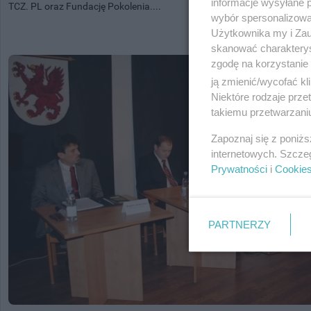
informacje wysyłane 
TCZ. PL oraz Fundację Pokolenia....
wybór spersonalizowan
Użytkownika my i Zau
skanować charakterys
zgodę na korzystanie 
ją zmienić/wycofać kl
Niektóre rodzaje prz
takiemu przetwarzaniu
Zapoznaj się z poniż
internetowych. Szcze
Prywatności
i
Cookie
PARTNERZY