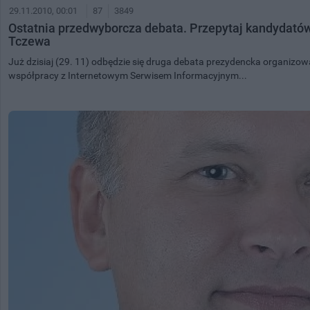
29.11.2010, 00:01
87
3849
Ostatnia przedwyborcza debata. Przepytaj kandydató
Tczewa
Już dzisiaj (29. 11) odbędzie się druga debata prezydencka organizow
współpracy z Internetowym Serwisem Informacyjnym...