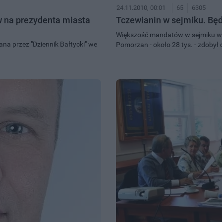
24.11.2010, 00:01
65
6305
w na prezydenta miasta
Tczewianin w sejmiku. Będ
Większość mandatów w sejmiku woj
ana przez "Dziennik Bałtycki" we
Pomorzan - około 28 tys. - zdobył