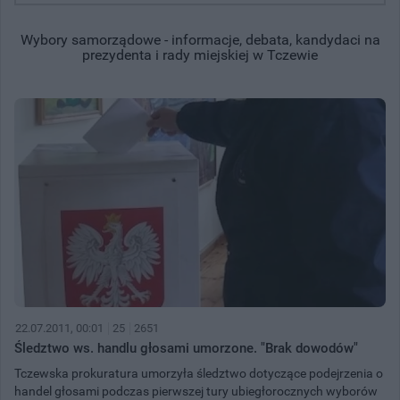
Wybory samorządowe - informacje, debata, kandydaci na
prezydenta i rady miejskiej w Tczewie
22.07.2011, 00:01
25
2651
Śledztwo ws. handlu głosami umorzone. "Brak dowodów"
Tczewska prokuratura umorzyła śledztwo dotyczące podejrzenia o
handel głosami podczas pierwszej tury ubiegłorocznych wyborów