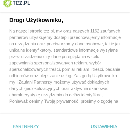
Tczewa
Drogi Użytkowniku,
Na naszej stronie tcz.pl, my oraz naszych 1162 zaufanych
partnerów uzyskujemy dostęp i przechowujemy informacje
na urządzeniu oraz przetwarzamy dane osobowe, takie jak
unikalne identyfikatory, standardowe informacje wysyłane
przez urządzenie czy dane przeglądania w celu
zapewniania spersonalizowanych reklam, wybór
O FIRMIE
POLITYKA PRYWATNOŚCI
HOSTING
spersonalizowanych treści, pomiar reklam i treści, badanie
REKLAMA
WSPÓŁPRACA
RSS
FACEBOOK
KONTAKT
odbiorców oraz ulepszanie usług. Za zgodą Użytkownika
my i Zaufani Partnerzy możemy używać dokładnych
Nasze serwisy
danych geolokalizacyjnych oraz aktywnie skanować
charakterystykę urządzenia do celów identyfikacji.
Aktualności
Muzyka i kultura
Ponieważ cenimy Twoją prywatność, prosimy o zgodę na
Tcz24
Archiwum wydarzeń
korzystanie z tych technologii poprzez kliknięcie
Kronika Policyjna
Telewizja Internetowa
„Akceptuję”. Zgoda jest dobrowolna i zawsze możesz ją
Kalendarz imprez
Sport
zmienić/wycofać klikając przycisk ustawień prywatności
Salony urody i masażu
Żłobki i przedszkola
PARTNERZY
USTAWIENIA
Historia miasta
Zdjęcia miasta
znajdujący się w lewym dolnym rogu strony
. Niektóre