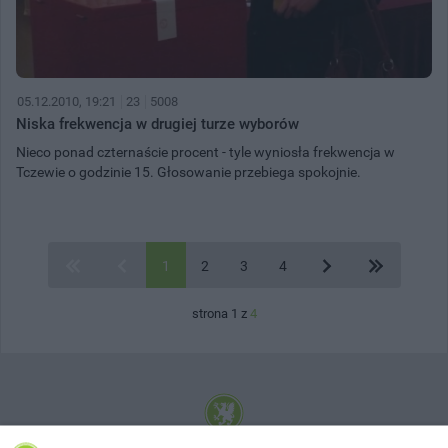
05.12.2010, 19:21
23
5008
Niska frekwencja w drugiej turze wyborów
Nieco ponad czternaście procent - tyle wyniosła frekwencja w
Tczewie o godzinie 15. Głosowanie przebiega spokojnie.
1
2
3
4
strona 1 z
4
© 2001-2026 Tczew - TCZ.PL Sp. z o.o. Internetowy Serwis Informacyjny Miasta