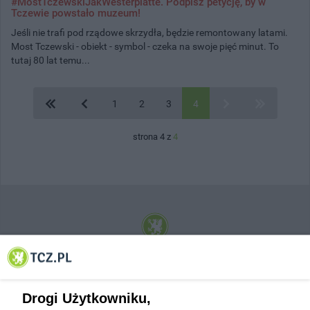
#MostTczewskiJakWesterplatte. Podpisz petycję, by w
Tczewie powstało muzeum!
Jeśli nie trafi pod rządowe skrzydła, będzie remontowany latami.
Most Tczewski - obiekt - symbol - czeka na swoje pięć minut. To
tutaj 80 lat temu...
1
2
3
4
strona 4 z
4
© 2001-2026 Tczew - TCZ.PL Sp. z o.o. Internetowy Serwis Informacyjny Miasta
Tczewa
Drogi Użytkowniku,