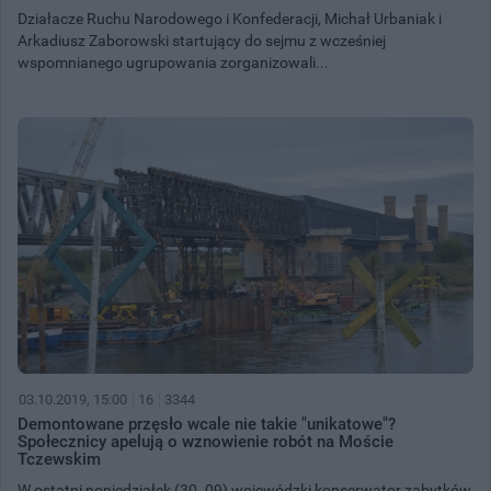
Działacze Ruchu Narodowego i Konfederacji, Michał Urbaniak i
Arkadiusz Zaborowski startujący do sejmu z wcześniej
wspomnianego ugrupowania zorganizowali...
03.10.2019, 15:00
16
3344
Demontowane przęsło wcale nie takie "unikatowe"?
Społecznicy apelują o wznowienie robót na Moście
Tczewskim
W ostatni poniedziałek (30. 09) wojewódzki konserwator zabytków