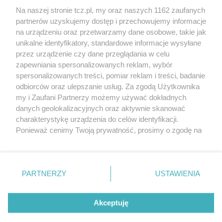
Na naszej stronie tcz.pl, my oraz naszych 1162 zaufanych
partnerów uzyskujemy dostęp i przechowujemy informacje
na urządzeniu oraz przetwarzamy dane osobowe, takie jak
unikalne identyfikatory, standardowe informacje wysyłane
przez urządzenie czy dane przeglądania w celu
zapewniania spersonalizowanych reklam, wybór
O FIRMIE
POLITYKA PRYWATNOŚCI
HOSTING
spersonalizowanych treści, pomiar reklam i treści, badanie
REKLAMA
WSPÓŁPRACA
RSS
FACEBOOK
KONTAKT
odbiorców oraz ulepszanie usług. Za zgodą Użytkownika
my i Zaufani Partnerzy możemy używać dokładnych
Nasze serwisy
danych geolokalizacyjnych oraz aktywnie skanować
charakterystykę urządzenia do celów identyfikacji.
Aktualności
Muzyka i kultura
Ponieważ cenimy Twoją prywatność, prosimy o zgodę na
Tcz24
Archiwum wydarzeń
korzystanie z tych technologii poprzez kliknięcie
Kronika Policyjna
Telewizja Internetowa
„Akceptuję”. Zgoda jest dobrowolna i zawsze możesz ją
Kalendarz imprez
Sport
zmienić/wycofać klikając przycisk ustawień prywatności
Salony urody i masażu
Żłobki i przedszkola
PARTNERZY
USTAWIENIA
Historia miasta
Zdjęcia miasta
znajdujący się w lewym dolnym rogu strony
. Niektóre
Władze miasta
Zabytki
rodzaje przetwarzania danych nie wymagają zgody
użytkownika, ale masz prawo sprzeciwić się takiemu
Akceptuję
przetwarzaniu. Preferencje będą miały zastosowania tylko
na tej witrynie.
Zainstaluj aplikację Tcz.pl w Google Play:
Android