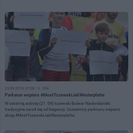
23.09.2019, 07:08
3
254
Parkarun wspiera #MostTczewskiJakWesterplatte
W ostatnią sobotę (21. 09) tczewski Bulwar Nadwiślański
tradycyjnie zaroił się od biegaczy. Uczestnicy parkrunu wsparci
akcję #MostTczewskiJakWesterplatte.